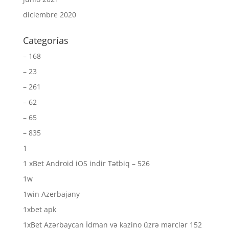
diciembre 2020
Categorías
– 168
– 23
– 261
– 62
– 65
– 835
1
1 xBet Android iOS indir Tətbiq – 526
1w
1win Azerbajany
1xbet apk
1xBet Azərbaycan İdman və kazino üzrə mərclər 152