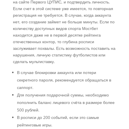
на сайте Первого ЦУПИС, и подтвердить личность.
Если счет в этой системе уже имеется, то повторная
регистрация не требуется. В случае, когда аккаунта
нет, его создание займет не больше минуты. Если по
количеству доступных видов спорта Мостбет
находится даже не в первой десятке рейтинга
отечественных контор, то глубина росписи
заслуживает похвалы. Есть возможность поставить на
нарушения, личную статистику футболистов или
сделать мультиставку.
В случае блокировки аккаунта или потери
секретного пароля, рекомендуется обращаться в
саппорт.
Для получения подарочной суммы, необходимо
пополнить баланс лицевого счёта в размере более
500 рублей.
В росписи до 200 событий, если это самые
рейтинговые игры.