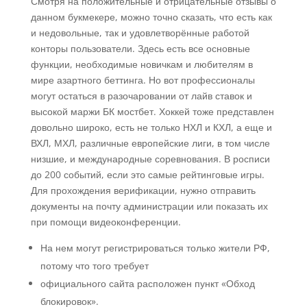
Смотря на положительные и отрицательные отзывы о
данном букмекере, можно точно сказать, что есть как
и недовольные, так и удовлетворённые работой
конторы пользователи. Здесь есть все основные
функции, необходимые новичкам и любителям в
мире азартного беттинга. Но вот профессионалы
могут остаться в разочаровании от лайв ставок и
высокой маржи БК мостбет. Хоккей тоже представлен
довольно широко, есть не только НХЛ и КХЛ, а еще и
ВХЛ, МХЛ, различные европейские лиги, в том числе
низшие, и международные соревнования. В росписи
до 200 событий, если это самые рейтинговые игры.
Для прохождения верификации, нужно отправить
документы на почту администрации или показать их
при помощи видеоконференции.
На нем могут регистрироваться только жители РФ,
потому что того требует
официального сайта расположен пункт «Обход
блокировок».