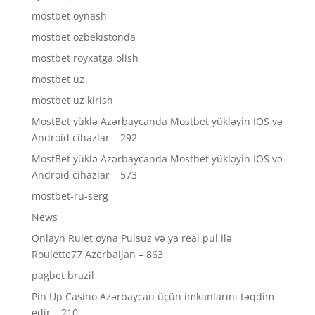
mostbet oynash
mostbet ozbekistonda
mostbet royxatga olish
mostbet uz
mostbet uz kirish
MostBet yüklə Azərbaycanda Mostbet yükləyin IOS və
Android cihazlar – 292
MostBet yüklə Azərbaycanda Mostbet yükləyin IOS və
Android cihazlar – 573
mostbet-ru-serg
News
Onlayn Rulet oyna Pulsuz və ya real pul ilə
Roulette77 Azerbaijan – 863
pagbet brazil
Pin Up Casino Azərbaycan üçün imkanlarını təqdim
edir – 210