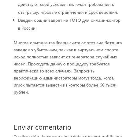
действуют свои условия, включая требования к
отыгрышу, игровые ограничения и срок действия.
Введен общий запрет на ТОТО для онлайн-контор
в России.
Многие опытные гэмблеры считают этот вид беттинга
заведомо убыточным, так как в виртуальном спорте
исход полностью зависит от генератора случайных
чисел. Проходить данную процедуру требуется
практически во всех случаях. Запросить
верификацию администраторы могут тогда, когда
игрок пытается вывести из конторы более 60 тысяч
рублей.
Enviar comentario
Tu dirección de correo electrónico no será publicada.