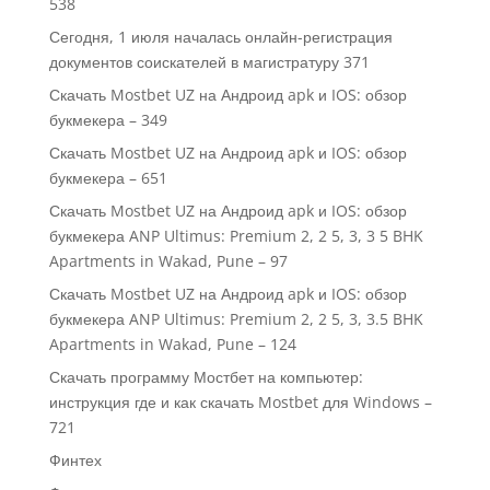
538
Сегодня, 1 июля началась онлайн-регистрация
документов соискателей в магистратуру 371
Скачать Mostbet UZ на Андроид apk и IOS: обзор
букмекера – 349
Скачать Mostbet UZ на Андроид apk и IOS: обзор
букмекера – 651
Скачать Mostbet UZ на Андроид apk и IOS: обзор
букмекера ANP Ultimus: Premium 2, 2 5, 3, 3 5 BHK
Apartments in Wakad, Pune – 97
Скачать Mostbet UZ на Андроид apk и IOS: обзор
букмекера ANP Ultimus: Premium 2, 2 5, 3, 3.5 BHK
Apartments in Wakad, Pune – 124
Скачать программу Мостбет на компьютер:
инструкция где и как скачать Mostbet для Windows –
721
Финтех