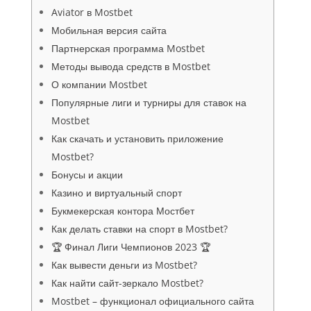
Aviator в Mostbet
Мобильная версия сайта
Партнерская программа Mostbet
Методы вывода средств в Mostbet
О компании Mostbet
Популярные лиги и турниры для ставок на
Mostbet
Как скачать и установить приложение
Mostbet?
Бонусы и акции
Казино и виртуальный спорт
Букмекерская контора Мостбет
Как делать ставки на спорт в Mostbet?
🏆 Финал Лиги Чемпионов 2023 🏆
Как вывести деньги из Mostbet?
Как найти сайт-зеркало Mostbet?
Mostbet – функционал официального сайта