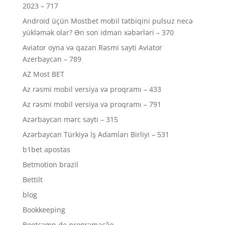
2023 – 717
Android üçün Mostbet mobil tətbiqini pulsuz necə
yükləmək olar? Ən son idman xəbərləri – 370
Aviator oyna və qazan Rəsmi sayti Aviator
Azerbaycan – 789
AZ Most BET
Az rəsmi mobil versiya və proqramı – 433
Az rəsmi mobil versiya və proqramı – 791
Azərbaycan mərc saytı – 315
Azərbaycan Türkiyə İş Adamları Birliyi – 531
b1bet apostas
Betmotion brazil
Bettilt
blog
Bookkeeping
Bootcamp de programação