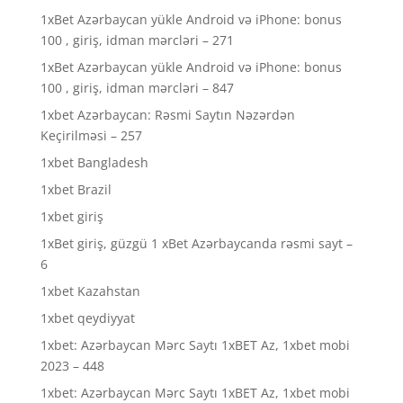
1xBet Azərbaycan yükle Android və iPhone: bonus
100 , giriş, idman mərcləri – 271
1xBet Azərbaycan yükle Android və iPhone: bonus
100 , giriş, idman mərcləri – 847
1xbet Azərbaycan: Rəsmi Saytın Nəzərdən
Keçirilməsi – 257
1xbet Bangladesh
1xbet Brazil
1xbet giriş
1xBet giriş, güzgü 1 xBet Azərbaycanda rəsmi sayt –
6
1xbet Kazahstan
1xbet qeydiyyat
1xbet: Azərbaycan Mərc Saytı 1xBET Az, 1xbet mobi
2023 – 448
1xbet: Azərbaycan Mərc Saytı 1xBET Az, 1xbet mobi