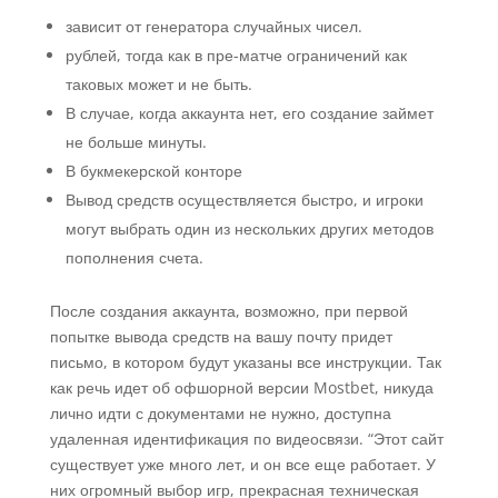
зависит от генератора случайных чисел.
рублей, тогда как в пре-матче ограничений как
таковых может и не быть.
В случае, когда аккаунта нет, его создание займет
не больше минуты.
В букмекерской конторе
Вывод средств осуществляется быстро, и игроки
могут выбрать один из нескольких других методов
пополнения счета.
После создания аккаунта, возможно, при первой
попытке вывода средств на вашу почту придет
письмо, в котором будут указаны все инструкции. Так
как речь идет об офшорной версии Mostbet, никуда
лично идти с документами не нужно, доступна
удаленная идентификация по видеосвязи. “Этот сайт
существует уже много лет, и он все еще работает. У
них огромный выбор игр, прекрасная техническая