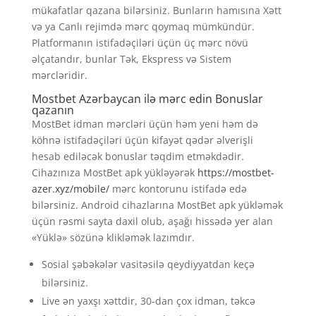
mükafatlar qazana bilərsiniz. Bunların hamısına Xətt
və ya Canlı rejimdə mərc qoymaq mümkündür.
Platformanın istifadəçiləri üçün üç mərc növü
əlçatandır, bunlar Tək, Ekspress və Sistem
mərcləridir.
Mostbet Azərbaycan ilə mərc edin Bonuslar
qazanın
MostBet idman mərcləri üçün həm yeni həm də
köhnə istifadəçiləri üçün kifayət qədər əlverişli
hesab ediləcək bonuslar təqdim etməkdədir.
Cihazınıza MostBet apk yükləyərək
https://mostbet-
azer.xyz/mobile/
mərc kontorunu istifadə edə
bilərsiniz. Android cihazlarına MostBet apk yükləmək
üçün rəsmi sayta daxil olub, aşağı hissədə yer alan
«Yüklə» sözünə klikləmək lazımdır.
Sosial şəbəkələr vasitəsilə qeydiyyatdan keçə
bilərsiniz.
Live ən yaxşı xəttdir, 30-dan çox idman, təkcə