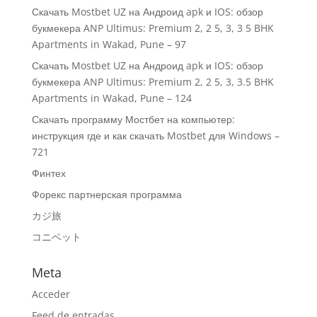
Скачать Mostbet UZ на Андроид apk и IOS: обзор
букмекера ANP Ultimus: Premium 2, 2 5, 3, 3 5 BHK
Apartments in Wakad, Pune – 97
Скачать Mostbet UZ на Андроид apk и IOS: обзор
букмекера ANP Ultimus: Premium 2, 2 5, 3, 3.5 BHK
Apartments in Wakad, Pune – 124
Скачать программу Мостбет на компьютер:
инструкция где и как скачать Mostbet для Windows –
721
Финтех
Форекс партнерская программа
カジ旅
コニベット
Meta
Acceder
Feed de entradas