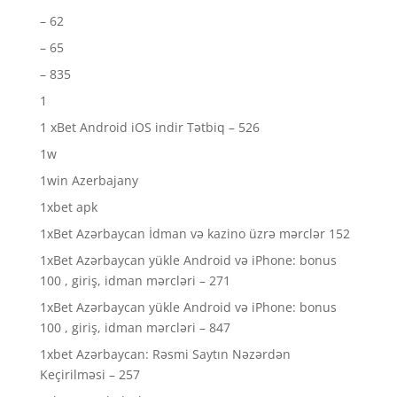
– 62
– 65
– 835
1
1 xBet Android iOS indir Tətbiq – 526
1w
1win Azerbajany
1xbet apk
1xBet Azərbaycan İdman və kazino üzrə mərclər 152
1xBet Azərbaycan yükle Android və iPhone: bonus
100 , giriş, idman mərcləri – 271
1xBet Azərbaycan yükle Android və iPhone: bonus
100 , giriş, idman mərcləri – 847
1xbet Azərbaycan: Rəsmi Saytın Nəzərdən
Keçirilməsi – 257