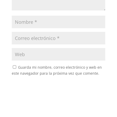
Guarda mi nombre, correo electrónico y web en
este navegador para la próxima vez que comente.