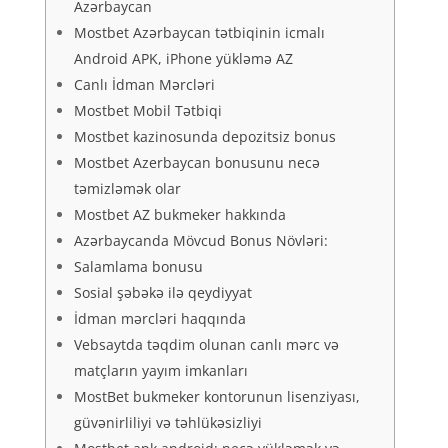
Azərbaycan
Mostbet Azərbaycan tətbiqinin icmalı
Android APK, iPhone yükləmə AZ
Canlı İdman Mərcləri
Mostbet Mobil Tətbiqi
Mostbet kazinosunda depozitsiz bonus
Mostbet Azerbaycan bonusunu necə
təmizləmək olar
Mostbet AZ bukmeker hakkında
Azərbaycanda Mövcud Bonus Növləri:
Salamlama bonusu
Sosial şəbəkə ilə qeydiyyat
İdman mərcləri haqqında
Vebsaytda təqdim olunan canlı mərc və
matçların yayım imkanları
MostBet bukmeker kontorunun lisenziyası,
güvənirliliyi və təhlükəsizliyi