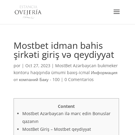
Mostbet idman bahis
şirkəti giriş və qeydiyyat
por
|
Oct 27, 2023
|
MostBet Azərbaycan bukmeker
kontoru haqqında ümumi baxış-icmal Информация
от компаний Баку - 100
|
0 Comentarios
Content
Mostbet Azərbaycan ilə mərc edin Bonuslar
qazanın
MostBet Giriş – Mostbet qeydiyyat