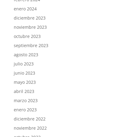
enero 2024
diciembre 2023
noviembre 2023
octubre 2023
septiembre 2023
agosto 2023
julio 2023
junio 2023
mayo 2023
abril 2023
marzo 2023
enero 2023
diciembre 2022
noviembre 2022