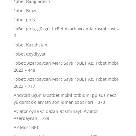
1xbet Bangladesh
1xbet Brazil
1xbet giriş
1xBet giriş, güzgü 1 xBet Azərbaycanda rəsmi sayt –
6
1xbet Kazahstan
1xbet qeydiyyat
1xbet: Azərbaycan Mərc Saytı 1xBET Az, 1xbet mobi
2023 – 448
1xbet: Azərbaycan Mərc Saytı 1xBET Az, 1xbet mobi
2023 – 717
Android üçün Mostbet mobil tətbiqini pulsuz necə
yükləmək olar? Ən son idman xəbərləri – 370
Aviator oyna və qazan Rəsmi sayti Aviator
Azerbaycan – 789
AZ Most BET