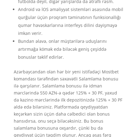
futbolda deyil, digər yarışlarda da ətraflı rəsm.
Android və İOS əməliyyat sistemləri əsasında mobil
qurğular üçün proqram təminatının funksionallığı
qumar həvəskarlarına interfeys dilini dəyişməyə
imkan verir.
Bundan əlavə, onlar müştərilərə uduşlarını
artırmağa kömək edə biləcək geniş çeşiddə
bonuslar təklif edirlər.
Azərbaycandan olan hər bir yeni istifadəçi Mostbet
komandası tərəfindən səxavətli Salamlama bonusu
ilə qarşılanır. Salamlama bonusu ilə idman
mərclərində 550 AZN-ə qədər 125% + 30 PF, yaxud
da kazino mərclərində ilk depozitinizdə 125% + 30 PF
əldə edə bilərsiniz. Platformada qeydiyyatdan
keçərkən sizin üçün daha cəlbedici olan bonus
hansıdırsa, onu seçə biləcəksiniz. Bu bonus
salamlama bonusuna oxşardır, çünki bu da
qeydiyyat üçün təqdim olunur. Ancaq əsas fərq