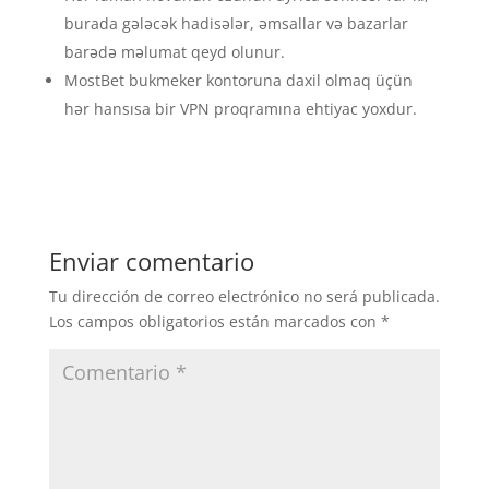
burada gələcək hadisələr, əmsallar və bazarlar
barədə məlumat qeyd olunur.
MostBet bukmeker kontoruna daxil olmaq üçün
hər hansısa bir VPN proqramına ehtiyac yoxdur.
Enviar comentario
Tu dirección de correo electrónico no será publicada.
Los campos obligatorios están marcados con
*