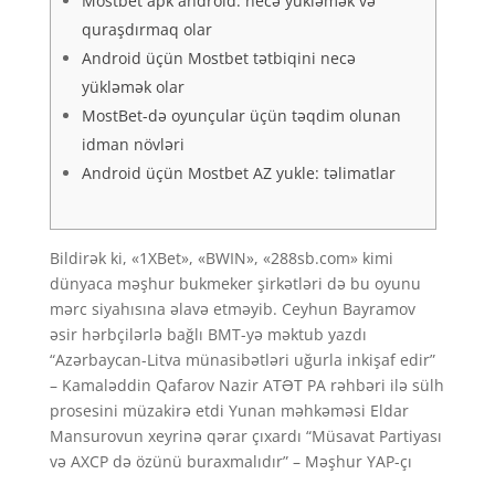
Mostbet apk android: necə yükləmək və
quraşdırmaq olar
Android üçün Mostbet tətbiqini necə
yükləmək olar
MostBet-də oyunçular üçün təqdim olunan
idman növləri
Android üçün Mostbet AZ yukle: təlimatlar
Bildirək ki, «1XBet», «BWIN», «288sb.com» kimi
dünyaca məşhur bukmeker şirkətləri də bu oyunu
mərc siyahısına əlavə etməyib. Ceyhun Bayramov
əsir hərbçilərlə bağlı BMT-yə məktub yazdı
“Azərbaycan-Litva münasibətləri uğurla inkişaf edir”
– Kamaləddin Qafarov Nazir ATƏT PA rəhbəri ilə sülh
prosesini müzakirə etdi Yunan məhkəməsi Eldar
Mansurovun xeyrinə qərar çıxardı “Müsavat Partiyası
və AXCP də özünü buraxmalıdır” – Məşhur YAP-çı