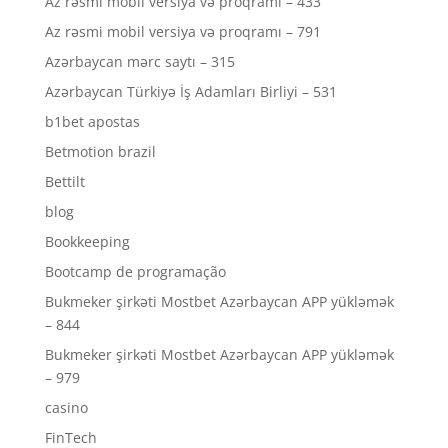
Az rəsmi mobil versiya və proqramı – 433
Az rəsmi mobil versiya və proqramı – 791
Azərbaycan mərc saytı – 315
Azərbaycan Türkiyə İş Adamları Birliyi – 531
b1bet apostas
Betmotion brazil
Bettilt
blog
Bookkeeping
Bootcamp de programação
Bukmeker şirkəti Mostbet Azərbaycan APP yükləmək
– 844
Bukmeker şirkəti Mostbet Azərbaycan APP yükləmək
– 979
casino
FinTech