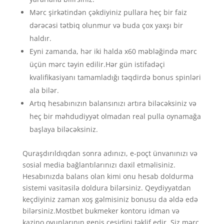
Mərc şirkətindən çəkdiyiniz pullara heç bir faiz
dərəcəsi tətbiq olunmur və buda çox yaxşı bir
haldır.
Eyni zamanda, hər iki halda x60 məbləğində mərc
üçün mərc təyin edilir.Hər gün istifadəçi
kvalifikasiyanı tamamladığı təqdirdə bonus spinləri
ala bilər.
Artıq hesabınızın balansınızı artıra biləcəksiniz və
heç bir məhdudiyyət olmadan real pulla oynamağa
başlaya biləcəksiniz.
Quraşdırıldıqdan sonra adınızı, e-poçt ünvanınızı və
sosial media bağlantılarınızı daxil etməlisiniz.
Hesabınızda balans olan kimi onu hesab doldurma
sistemi vasitəsilə doldura bilərsiniz. Qeydiyyatdan
keçdiyiniz zaman xoş gəlmisiniz bonusu da əldə edə
bilərsiniz.Mostbet bukmeker kontoru idman və
kazino oyunlarının geniş çeşidini təklif edir. Siz mərc