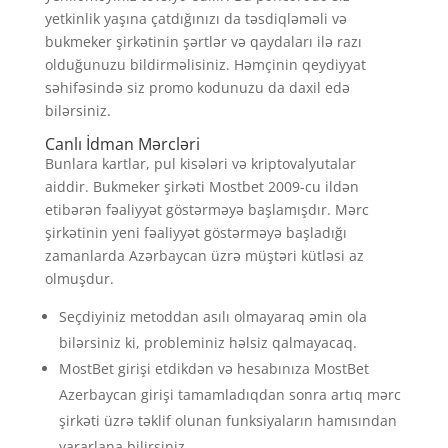
yetkinlik yaşına çatdığınızı da təsdiqləməli və
bukmeker şirkətinin şərtlər və qaydaları ilə razı
olduğunuzu bildirməlisiniz. Həmçinin qeydiyyat
səhifəsində siz promo kodunuzu da daxil edə
bilərsiniz.
Canlı İdman Mərcləri
Bunlara kartlar, pul kisələri və kriptovalyutalar
aiddir. Bukmeker şirkəti Mostbet 2009-cu ildən
etibərən fəaliyyət göstərməyə başlamışdır. Mərc
şirkətinin yeni fəaliyyət göstərməyə başladığı
zamanlarda Azərbaycan üzrə müştəri kütləsi az
olmuşdur.
Seçdiyiniz metoddan asılı olmayaraq əmin ola
bilərsiniz ki, probleminiz həlsiz qalmayacaq.
MostBet girişi etdikdən və hesabınıza MostBet
Azerbaycan girişi tamamladıqdan sonra artıq mərc
şirkəti üzrə təklif olunan funksiyaların hamısından
yararlana bilirsiniz.