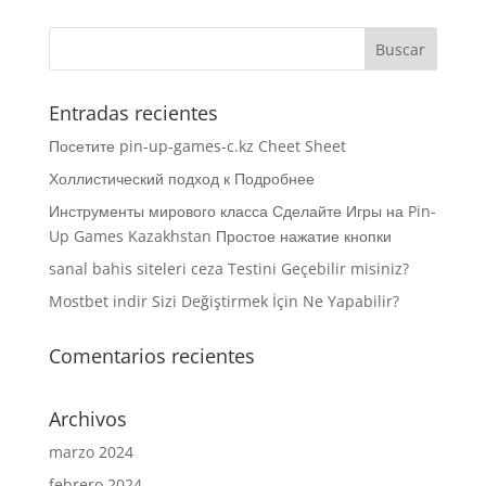
Entradas recientes
Посетите pin-up-games-c.kz Cheet Sheet
Холлистический подход к Подробнее
Инструменты мирового класса Сделайте Игры на Pin-
Up Games Kazakhstan Простое нажатие кнопки
sanal bahis siteleri ceza Testini Geçebilir misiniz?
Mostbet indir Sizi Değiştirmek İçin Ne Yapabilir?
Comentarios recientes
Archivos
marzo 2024
febrero 2024