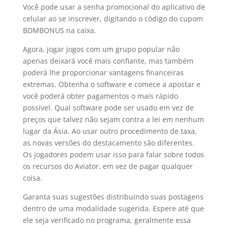
Você pode usar a senha promocional do aplicativo de
celular ao se inscrever, digitando o código do cupom
BDMBONUS na caixa.
Agora, jogar jogos com um grupo popular não
apenas deixará você mais confiante, mas também
poderá lhe proporcionar vantagens financeiras
extremas. Obtenha o software e comece a apostar e
você poderá obter pagamentos o mais rápido
possível. Qual software pode ser usado em vez de
preços que talvez não sejam contra a lei em nenhum
lugar da Ásia. Ao usar outro procedimento de taxa,
as novas versões do destacamento são diferentes.
Os jogadores podem usar isso para falar sobre todos
os recursos do Aviator, em vez de pagar qualquer
coisa.
Garanta suas sugestões distribuindo suas postagens
dentro de uma modalidade sugerida. Espere até que
ele seja verificado no programa, geralmente essa