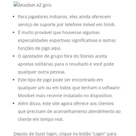
Para jogadores indianos, eles ainda oferecem
serviço de suporte por telefone móvel em hindi.
É muito provável que houvesse algumas
especialidades esportivas significativas e outras
funções de jogo aqui.
O apostador de grupo fora do Stories aceita
apostas solitárias para o resultado e você pode
qualquer outra pessoa.
Este tipo de jogo pode ser encontrado em
qualquer um ou em todos que tenham o software
Mostbet mais recente instalado no dispositivo.
Além disso, este site agora oferece aos clientes
que precisam de aconselhamento atendimento ao
cliente em tempo real.
Depois de fazer login, clique no botão “Login” para