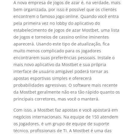
A nova empresa de jogos de azar é, na verdade, mais
bem organizada, por isso é possível que os clientes
encontrem o famoso jogo online. Quando você entra
pela primeira vez no lobby do aplicativo do
estabelecimento de jogos de azar Mostbet, uma lista
de jogos e torneios de cassino online iminentes
aparecerá. Usando este tipo de atualização, fica
muito menos complicado para os jogadores
encontrarem suas preferências pessoais. Instale o
mais novo aplicativo da Mostbet e sua própria
interface de usuário amigável poderá tornar as
apostas esportivas simples e oferecerá
probabilidades agressivas. O software mais recente
da Mostbet geralmente não era tão rápido quanto os
principais corretores, mas você o manterá.
Com isso, a Mostbet faz apostas e você apostará em
negócios internacionais. Na equipe de 150 atendem
os jogadores, é um grupo de equipe de suporte
técnico, profissionais de TI. A Mostbet é uma das