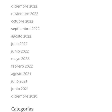
diciembre 2022
noviembre 2022
octubre 2022
septiembre 2022
agosto 2022
julio 2022
junio 2022
mayo 2022
febrero 2022
agosto 2021
julio 2021
junio 2021
diciembre 2020
Categorías