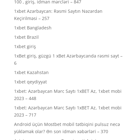
100 , giriş, idman mərcləri – 847
1xbet Azərbaycan: Rəsmi Saytın Nəzərdən
Keçirilməsi – 257
1xbet Bangladesh
1xbet Brazil
1xbet giriş
1xBet giriş, güzgü 1 xBet Azərbaycanda rəsmi sayt –
6
1xbet Kazahstan
1xbet qeydiyyat
1xbet: Azərbaycan Mərc Saytı 1xBET Az, 1xbet mobi
2023 – 448
1xbet: Azərbaycan Mərc Saytı 1xBET Az, 1xbet mobi
2023 – 717
Android üçün Mostbet mobil tətbiqini pulsuz necə
yükləmək olar? Ən son idman xəbərləri – 370