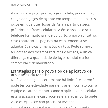
novo jogo online.
Você poderá jogar portos, jogos, roleta, pôquer, jogo
congelado, jogos de agente em tempo real ou outros
jogos em qualquer lugar da Ásia a partir de seus
próprios telefones celulares. Além disso, se o seu
telefone for muito grande ou curto, o novo aplicativo,
caso contrário, as páginas da web tendem a se
adaptar às novas dimensões da tela. Pode sempre
ter acesso aos mesmos recursos e artigos, a única
diferença é a quantidade de jogos de slot e a forma
como tudo é demonstrado.
Estratégias para o novo tipo de aplicativo de
atividades da Mostbet
No final da página, certamente há links úteis e você
pode ter conectividade para entrar em contato com a
equipe de atendimento. Como o aplicativo no celular
estará acessível e caso você esteja, não importa onde
você esteja, você não precisará levar seu
computador pessoal para ter acesso à sua conta