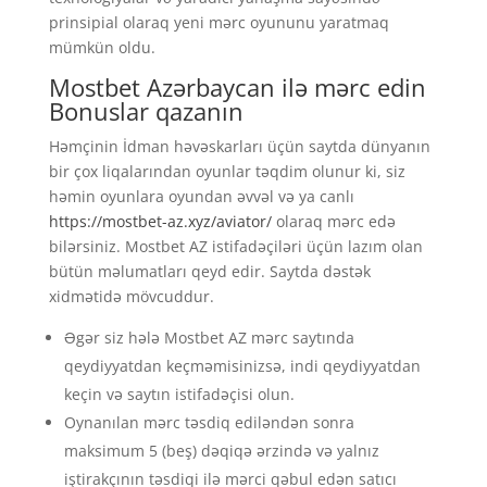
prinsipial olaraq yeni mərc oyununu yaratmaq
mümkün oldu.
Mostbet Azərbaycan ilə mərc edin
Bonuslar qazanın
Həmçinin İdman həvəskarları üçün saytda dünyanın
bir çox liqalarından oyunlar təqdim olunur ki, siz
həmin oyunlara oyundan əvvəl və ya canlı
https://mostbet-az.xyz/aviator/
olaraq mərc edə
bilərsiniz. Mostbet AZ istifadəçiləri üçün lazım olan
bütün məlumatları qeyd edir. Saytda dəstək
xidmətidə mövcuddur.
Əgər siz hələ Mostbet AZ mərc saytında
qeydiyyatdan keçməmisinizsə, indi qeydiyyatdan
keçin və saytın istifadəçisi olun.
Oynanılan mərc təsdiq ediləndən sonra
maksimum 5 (beş) dəqiqə ərzində və yalnız
iştirakçının təsdiqi ilə mərci qəbul edən satıcı