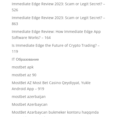
Immediate Edge Review 2023: Scam or Legit Secret? –
526
Immediate Edge Review 2023: Scam or Legit Secret? –
863
Immediate Edge Review: How Immediate Edge App
Software Works? – 164
Is Immediate Edge the Future of Crypto Trading? –
119
IT Образование
mostbet apk
mostbet az 90
MostBet AZ Most Bet Casino Qeydiyyat, Yukle
Android App – 919
mostbet azerbaijan
Mostbet Azerbaycan
MostBet Azərbaycan bukmeker kontoru haqqında