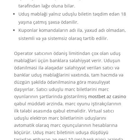
tərəfindən ləğv oluna bilər.
Uduş məbləği yalnız uduşlu biletin təqdim edən 18
yaşına çatmış şəxsə ödənilir.
Kuponlar komandaların adı ilə, yaxud adı olmadan,
sistemli və ya sistemsiz olaraq tərtib edilir.
Operator satıcının ödəniş limitindən çox olan uduş
məbləğləri üçün banklara səlahiyyət verir. Uduşun
ödənilməsi ilə əlaqədar səlahiyyət verilən satıcı və
banklar uduş məbləğlərini vaxtında, tam həcmdə və
düzgün şəkildə ödənilməsinə görə məsuliyyət
daşıyırlar. Satıcı uduşlu mərc biletlərini mərc
oyunlarının şərtlərində göstərilmiş
mostbet az casino
qəbul müddəti ərzində, mərc oyunu iştirakçılarının
ilk tələbi əsasında qəbul etməlidir. Virtual satıcı
uduşlu elektron mərc biletlərinin uduşlarını
avtomatik olaraq mərc oyunçularının hesablarına
köçürür. Uduş mərc biletinin uduşa düşdüyü
tarixdən etibarən ən geci 10 (on) bank günü ərzində