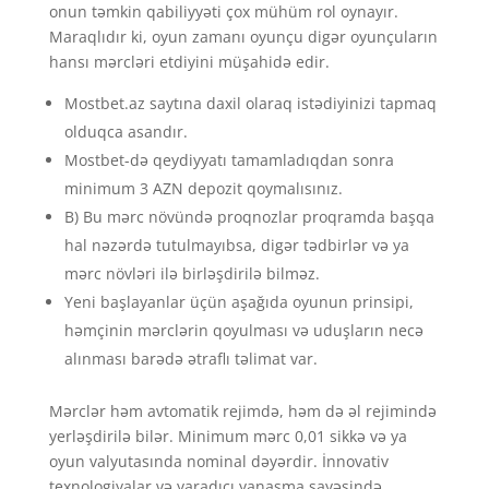
onun təmkin qabiliyyəti çox mühüm rol oynayır.
Maraqlıdır ki, oyun zamanı oyunçu digər oyunçuların
hansı mərcləri etdiyini müşahidə edir.
Mostbet.az saytına daxil olaraq istədiyinizi tapmaq
olduqca asandır.
Mostbet-də qeydiyyatı tamamladıqdan sonra
minimum 3 AZN depozit qoymalısınız.
B) Bu mərc növündə proqnozlar proqramda başqa
hal nəzərdə tutulmayıbsa, digər tədbirlər və ya
mərc növləri ilə birləşdirilə bilməz.
Yeni başlayanlar üçün aşağıda oyunun prinsipi,
həmçinin mərclərin qoyulması və uduşların necə
alınması barədə ətraflı təlimat var.
Mərclər həm avtomatik rejimdə, həm də əl rejimində
yerləşdirilə bilər. Minimum mərc 0,01 sikkə və ya
oyun valyutasında nominal dəyərdir. İnnovativ
texnologiyalar və yaradıcı yanaşma sayəsində