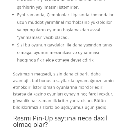
şərhlərin yayılmasını istəmirlər.
Eyni zamanda, Çempionlar Liqasında komandalar
uzun müddət yarımfinal mərhələsinə yüksəldilər
və oyunçuların oyunun başlamazdan əvvəl
“yanmaması” vacib olacaq.
Sizi bu oyunun qaydaları ilə daha yaxından tanış
olmağa, oyunun mexanikası və oynanması
haqqında fikir əldə etməyə dəvət edirik.
Saytımızın məqsədi, sizin daha etibarlı, daha
avantajlı, bol bonuslu saytlarda oynamağınızı təmin
etməkdir. İstər idman oyunlarına mərclər edir,
istərsə də kazino oyunları oynayın heç fərqi yoxdur,
güvənlik hər zaman ilk kriteriyanız olsun. Bütün
bildiklərimizi sizlərlə bölüşdüyümüz üçün şadıq.
Rəsmi Pin-Up saytına necə daxil
olmaq olar?