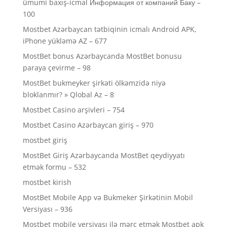
ümumi baxış-icmal Информация от компаний Баку –
100
Mostbet Azərbaycan tətbiqinin icmalı Android APK,
iPhone yükləmə AZ – 677
MostBet bonus Azərbaycanda MostBet bonusu
paraya çevirme – 98
MostBet bukmeyker şirkəti ölkəmzidə niyə
bloklanmır? » Qlobal Az – 8
Mostbet Casino arşivleri – 754
Mostbet Casino Azərbaycan giriş – 970
mostbet giriş
MostBet Giriş Azərbaycanda MostBet qeydiyyatı
etmək formu – 532
mostbet kirish
MostBet Mobile App və Bukmeker Şirkətinin Mobil
Versiyası – 936
Mostbet mobile versiyası ilə mərc etmək Mostbet apk