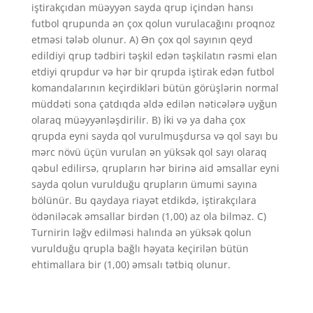
iştirakçıdan müəyyən sayda qrup içindən hansı
futbol qrupunda ən çox qolun vurulacağını proqnoz
etməsi tələb olunur. A) Ən çox qol sayının qeyd
edildiyi qrup tədbiri təşkil edən təşkilatın rəsmi elan
etdiyi qrupdur və hər bir qrupda iştirak edən futbol
komandalarının keçirdikləri bütün görüşlərin normal
müddəti sona çatdıqda əldə edilən nəticələrə uyğun
olaraq müəyyənləşdirilir. B) İki və ya daha çox
qrupda eyni sayda qol vurulmuşdursa və qol sayı bu
mərc növü üçün vurulan ən yüksək qol sayı olaraq
qəbul edilirsə, qrupların hər birinə aid əmsallar eyni
sayda qolun vurulduğu qrupların ümumi sayına
bölünür. Bu qaydaya riayət etdikdə, iştirakçılara
ödəniləcək əmsallar birdən (1,00) az ola bilməz. C)
Turnirin ləğv edilməsi halında ən yüksək qolun
vurulduğu qrupla bağlı həyata keçirilən bütün
ehtimallara bir (1,00) əmsalı tətbiq olunur.