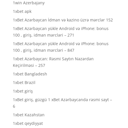
1win Azerbajany
1xbet apk
1xBet Azərbaycan İdman və kazino üzrə mərclər 152
1xBet Azərbaycan yükle Android və iPhone: bonus
100 , giriş, idman mərcləri – 271
1xBet Azərbaycan yükle Android və iPhone: bonus
100 , giriş, idman mərcləri – 847
1xbet Azərbaycan: Rəsmi Saytın Nəzərdən
Keçirilməsi – 257
1xbet Bangladesh
1xbet Brazil
1xbet giriş
1xBet giriş, güzgü 1 xBet Azərbaycanda rəsmi sayt –
6
1xbet Kazahstan
1xbet qeydiyyat