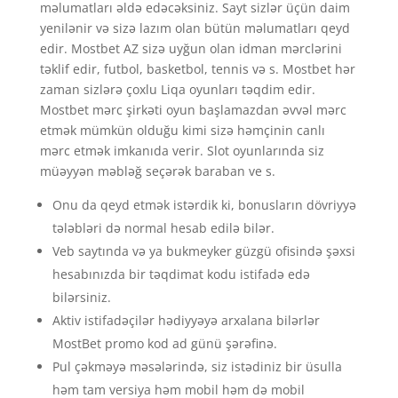
məlumatları əldə edəcəksiniz. Sayt sizlər üçün daim
yenilənir və sizə lazım olan bütün məlumatları qeyd
edir. Mostbet AZ sizə uyğun olan idman mərclərini
təklif edir, futbol, ​​basketbol, ​​tennis və s. Mostbet hər
zaman sizlərə çoxlu Liqa oyunları təqdim edir.
Mostbet mərc şirkəti oyun başlamazdan əvvəl mərc
etmək mümkün olduğu kimi sizə həmçinin canlı
mərc etmək imkanıda verir. Slot oyunlarında siz
müəyyən məbləğ seçərək baraban ve s.
Onu da qeyd etmək istərdik ki, bonusların dövriyyə
tələbləri də normal hesab edilə bilər.
Veb saytında və ya bukmeyker güzgü ofisində şəxsi
hesabınızda bir təqdimat kodu istifadə edə
bilərsiniz.
Aktiv istifadəçilər hədiyyəyə arxalana bilərlər
MostBet promo kod ad günü şərəfinə.
Pul çəkməyə məsələrində, siz istədiniz bir üsulla
həm tam versiya həm mobil həm də mobil