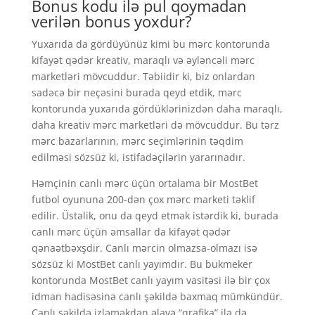
Bonus kodu ilə pul qoymadan
verilən bonus yoxdur?
Yuxarıda da gördüyünüz kimi bu mərc kontorunda
kifayət qədər kreativ, maraqlı və əyləncəli mərc
marketləri mövcuddur. Təbiidir ki, biz onlardan
sadəcə bir neçəsini burada qeyd etdik, mərc
kontorunda yuxarıda gördüklərinizdən daha maraqlı,
daha kreativ mərc marketləri də mövcuddur. Bu tərz
mərc bazarlarının, mərc seçimlərinin təqdim
edilməsi sözsüz ki, istifadəçilərin yararınadır.
Həmçinin canlı mərc üçün ortalama bir MostBet
futbol oyununa 200-dən çox mərc marketi təklif
edilir. Üstəlik, onu da qeyd etmək istərdik ki, burada
canlı mərc üçün əmsallar da kifayət qədər
qənaətbəxşdir. Canlı mərcin olmazsa-olmazı isə
sözsüz ki MostBet canlı yayımdır. Bu bukmeker
kontorunda MostBet canlı yayım vasitəsi ilə bir çox
idman hadisəsinə canlı şəkildə baxmaq mümkündür.
Canlı şəkildə izləməkdən əlavə “qrafika” ilə də