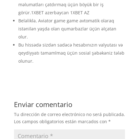
məlumatları çatdırmaq üçün böyük bir iş
görür.1XBET azerbaycan 1XBET AZ
Beləliklə, Aviator game game avtomatik olaraq
istənilən yaşda olan qumarbazlar üçün əlçatan
olur.
Bu hissədə sizdən sadəcə hesabınızın valyutası və
qeydiyyatı tamamlmaq üçün sosial şəbəkəniz tələb
olunur.
Enviar comentario
Tu dirección de correo electrónico no será publicada.
Los campos obligatorios están marcados con
*