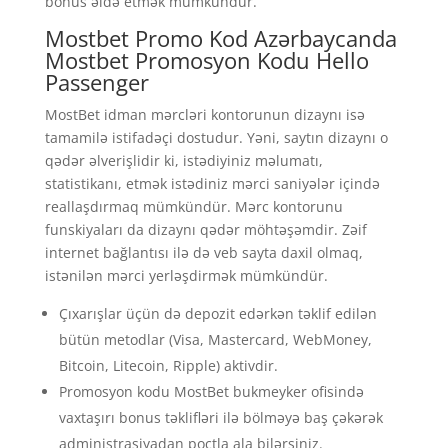
bonus əldə etmək mümkündür.
Mostbet Promo Kod Azərbaycanda
Mostbet Promosyon Kodu Hello
Passenger
MostBet idman mərcləri kontorunun dizaynı isə
tamamilə istifadəçi dostudur. Yəni, saytın dizaynı o
qədər əlverişlidir ki, istədiyiniz məlumatı,
statistikanı, etmək istədiniz mərci saniyələr içində
reallaşdırmaq mümkündür. Mərc kontorunu
funskiyaları da dizaynı qədər möhtəşəmdir. Zəif
internet bağlantısı ilə də veb sayta daxil olmaq,
istənilən mərci yerləşdirmək mümkündür.
Çıxarışlar üçün də depozit edərkən təklif edilən
bütün metodlar (Visa, Mastercard, WebMoney,
Bitcoin, Litecoin, Ripple) aktivdir.
Promosyon kodu MostBet bukmeyker ofisində
vaxtaşırı bonus təklifləri ilə bölməyə baş çəkərək
administrasiyadan poçtla ala bilərsiniz.