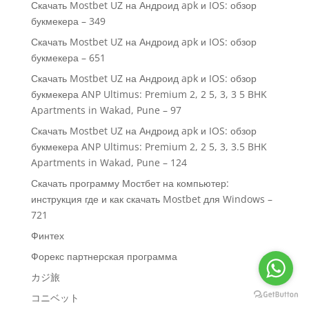
Скачать Mostbet UZ на Андроид apk и IOS: обзор
букмекера – 349
Скачать Mostbet UZ на Андроид apk и IOS: обзор
букмекера – 651
Скачать Mostbet UZ на Андроид apk и IOS: обзор
букмекера ANP Ultimus: Premium 2, 2 5, 3, 3 5 BHK
Apartments in Wakad, Pune – 97
Скачать Mostbet UZ на Андроид apk и IOS: обзор
букмекера ANP Ultimus: Premium 2, 2 5, 3, 3.5 BHK
Apartments in Wakad, Pune – 124
Скачать программу Мостбет на компьютер:
инструкция где и как скачать Mostbet для Windows –
721
Финтех
Форекс партнерская программа
カジ旅
コニベット