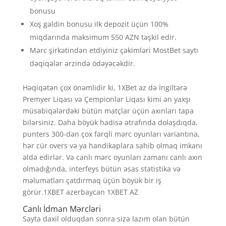
bonusu
Xoş gəldin bonusu ilk depozit üçün 100%
miqdarında maksimum 550 AZN təşkil edir.
Mərc şirkətindən etdiyiniz çəkimləri MostBet saytı
dəqiqələr ərzində ödəyəcəkdir.
Həqiqətən çox önəmlidir ki, 1XBet az də İngiltərə
Premyer Liqası və Çempionlar Liqası kimi ən yaxşı
müsabiqələrdəki bütün matçlar üçün axınları tapa
bilərsiniz. Daha böyük hadisə ətrafında dolaşdıqda,
punters 300-dən çox fərqli mərc oyunları variantına,
hər cür overs və ya handikaplara sahib olmaq imkanı
əldə edirlər. Və canlı mərc oyunları zamanı canlı axın
olmadığında, interfeys bütün əsas statistika və
məlumatları çatdırmaq üçün böyük bir iş
görür.1XBET azerbaycan 1XBET AZ
Canlı İdman Mərcləri
Sayta daxil olduqdan sonra sizə lazım olan bütün