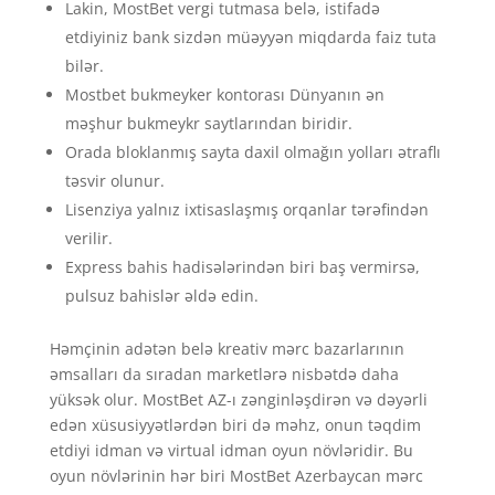
Lakin, MostBet vergi tutmasa belə, istifadə
etdiyiniz bank sizdən müəyyən miqdarda faiz tuta
bilər.
Mostbet bukmeyker kontorası Dünyanın ən
məşhur bukmeykr saytlarından biridir.
Orada bloklanmış sayta daxil olmağın yolları ətraflı
təsvir olunur.
Lisenziya yalnız ixtisaslaşmış orqanlar tərəfindən
verilir.
Express bahis hadisələrindən biri baş vermirsə,
pulsuz bahislər əldə edin.
Həmçinin adətən belə kreativ mərc bazarlarının
əmsalları da sıradan marketlərə nisbətdə daha
yüksək olur. MostBet AZ-ı zənginləşdirən və dəyərli
edən xüsusiyyətlərdən biri də məhz, onun təqdim
etdiyi idman və virtual idman oyun növləridir. Bu
oyun növlərinin hər biri MostBet Azerbaycan mərc