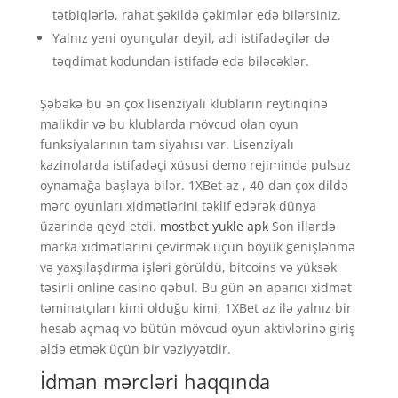
tətbiqlərlə, rahat şəkildə çəkimlər edə bilərsiniz.
Yalnız yeni oyunçular deyil, adi istifadəçilər də
təqdimat kodundan istifadə edə biləcəklər.
Şəbəkə bu ən çox lisenziyalı klubların reytinqinə
malikdir və bu klublarda mövcud olan oyun
funksiyalarının tam siyahısı var. Lisenziyalı
kazinolarda istifadəçi xüsusi demo rejimində pulsuz
oynamağa başlaya bilər. 1XBet az , 40-dan çox dildə
mərc oyunları xidmətlərini təklif edərək dünya
üzərində qeyd etdi.
mostbet yukle apk
Son illərdə
marka xidmətlərini çevirmək üçün böyük genişlənmə
və yaxşılaşdırma işləri görüldü, bitcoins və yüksək
təsirli online casino qəbul. Bu gün ən aparıcı xidmət
təminatçıları kimi olduğu kimi, 1XBet az ilə yalnız bir
hesab açmaq və bütün mövcud oyun aktivlərinə giriş
əldə etmək üçün bir vəziyyətdir.
İdman mərcləri haqqında