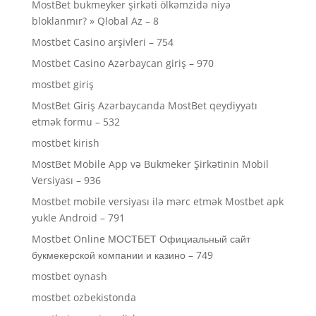
MostBet bukmeyker şirkəti ölkəmzidə niyə
bloklanmır? » Qlobal Az – 8
Mostbet Casino arşivleri – 754
Mostbet Casino Azərbaycan giriş – 970
mostbet giriş
MostBet Giriş Azərbaycanda MostBet qeydiyyatı
etmək formu – 532
mostbet kirish
MostBet Mobile App və Bukmeker Şirkətinin Mobil
Versiyası – 936
Mostbet mobile versiyası ilə mərc etmək Mostbet apk
yukle Android – 791
Mostbet Online МОСТБЕТ Официальный сайт
букмекерской компании и казино – 749
mostbet oynash
mostbet ozbekistonda