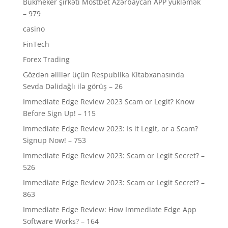
Bukmeker şirkəti Mostbet Azərbaycan APP yükləmək
– 979
casino
FinTech
Forex Trading
Gözdən əlillər üçün Respublika Kitabxanasında
Sevda Dəlidağlı ilə görüş – 26
Immediate Edge Review 2023 Scam or Legit? Know
Before Sign Up! – 115
Immediate Edge Review 2023: Is it Legit, or a Scam?
Signup Now! – 753
Immediate Edge Review 2023: Scam or Legit Secret? –
526
Immediate Edge Review 2023: Scam or Legit Secret? –
863
Immediate Edge Review: How Immediate Edge App
Software Works? – 164