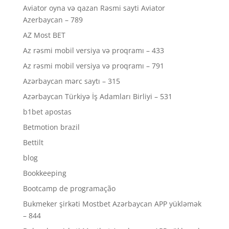
Aviator oyna və qazan Rəsmi sayti Aviator
Azerbaycan – 789
AZ Most BET
Az rəsmi mobil versiya və proqramı – 433
Az rəsmi mobil versiya və proqramı – 791
Azərbaycan mərc saytı – 315
Azərbaycan Türkiyə İş Adamları Birliyi – 531
b1bet apostas
Betmotion brazil
Bettilt
blog
Bookkeeping
Bootcamp de programação
Bukmeker şirkəti Mostbet Azərbaycan APP yükləmək
– 844