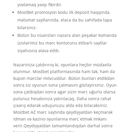
yoxlamaq yaxşı fikirdir.
MostBet promosyon kodu ilk depozit haqqında
məlumat saytlarında, eləcə də bu səhifədə tapa
bilərsiniz.
Bütün bu nüansları nəzərə alan peşəkar komanda
üzvlərimiz bu mərc kontorunu etibarlı saytlar
siyahısına əlavə edib.
Nəzərinizə çatdırırıq ki, oyunlara heçbir müdaxilə
olunmur. Mostbet platformasında həm tək, həm də
kupon mərclər mövcuddur. Bütün bunları etdikdən
sonra siz oyunun sona çatmasını gözləyirsiniz. Oyun
sona çatdıqdan sonra əgər sizin mərc uğurlu olarsa
pulunuz hesabınıza yatırılacaq. Daha sonra rahat
çıxarış edərək uduşunuzu əldə edə biləcəksiniz.
Mostbet AZ mərc saytında qeydiyyatdan keçmərək
idman və kazino oyunlarına mərc etmək imkanı
verir.Qeydiyyatdan tamamlandıqdan dərhal sonra