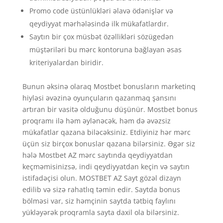
Promo code üstünlükləri əlavə ödənişlər və
qeydiyyat mərhələsində ilk mükafatlardır.
Saytın bir çox müsbət özəllikləri sözügedən
müştəriləri bu mərc kontoruna bağlayan əsas
kriteriyalardan biridir.
Bunun əksinə olaraq Mostbet bonusların marketinq
hiyləsi əvəzinə oyunçuların qazanmaq şansını
artıran bir vasitə olduğunu düşünür. Mostbet bonus
proqramı ilə həm əylənəcək, həm də əvəzsiz
mükafatlar qazana biləcəksiniz. Etdiyiniz hər mərc
üçün siz birçox bonuslar qazana bilərsiniz. Əgər siz
hələ Mostbet AZ mərc saytında qeydiyyatdan
keçməmisinizsə, indi qeydiyyatdan keçin və saytın
istifadəçisi olun. MOSTBET AZ Sayt gözəl dizayn
edilib və sizə rahatlıq təmin edir. Saytda bonus
bölməsi var, siz həmçinin saytda tətbiq faylını
yükləyərək proqramla sayta daxil ola bilərsiniz.