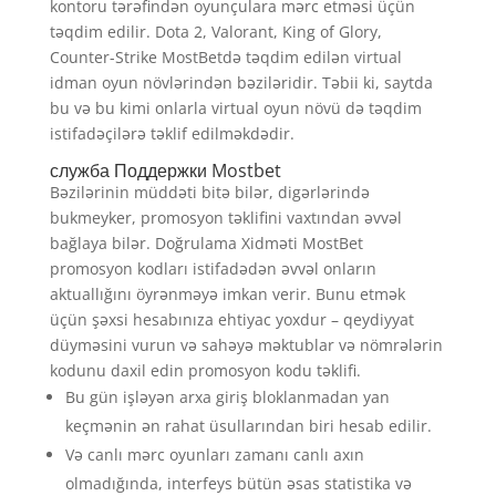
kontoru tərəfindən oyunçulara mərc etməsi üçün
təqdim edilir. Dota 2, Valorant, King of Glory,
Counter-Strike MostBetdə təqdim edilən virtual
idman oyun növlərindən bəziləridir. Təbii ki, saytda
bu və bu kimi onlarla virtual oyun növü də təqdim
istifadəçilərə təklif edilməkdədir.
служба Поддержки Mostbet
Bəzilərinin müddəti bitə bilər, digərlərində
bukmeyker, promosyon təklifini vaxtından əvvəl
bağlaya bilər. Doğrulama Xidməti MostBet
promosyon kodları istifadədən əvvəl onların
aktuallığını öyrənməyə imkan verir. Bunu etmək
üçün şəxsi hesabınıza ehtiyac yoxdur – qeydiyyat
düyməsini vurun və sahəyə məktublar və nömrələrin
kodunu daxil edin promosyon kodu təklifi.
Bu gün işləyən arxa giriş bloklanmadan yan
keçmənin ən rahat üsullarından biri hesab edilir.
Və canlı mərc oyunları zamanı canlı axın
olmadığında, interfeys bütün əsas statistika və