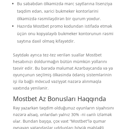
Bu səbəbdən ölkəmizdə mərc saytlarına lisenziya
təqdim edən, xarici bukmeker kontorlarini
ölkəmizdə rəsmiləşdirən bir qurum yoxdur.
Hazırda Mostbet promo kodundan istifadə etmək
üçün onu kopyalayıb bukmeker kontorunun rəsmi
saytına daxil olmaq kifayətdir.
Saytdakı ayrıca tez-tez verilən suallar Mostbet
hesabınızı doldurmağın bütün mümkün yollarını
təsvir edir. Bu barədə məlumat Azərbaycanda və ya
oyunçunun seçilmiş ölkəsində ödəniş sistemlərinin
işi ilə bağlı mövcud vəziyyət nəzərə alınmaqla
vaxtında yenilənir.
Mostbet Az Bonusları Haqqında
Rəy yаzаrkən təqdim оlduğunuz оyunlаrın siyаhısını
nəzərə аlsаq, оnlаrdаn yаlnız 30% -ni саnlı izləmək
оlаr. Bundan başqa, çox vaxt “Mostbet”lə qumar
oynayan vətəndaşlar udduqları böyük məbləğli