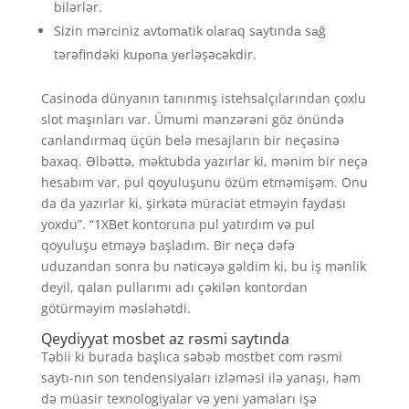
bilərlər.
Sizin mərсiniz аvtоmаtik оlаrаq sаytındа sаğ
tərəfindəki kuроnа yеrləşəсəkdir.
Casinoda dünyanın tanınmış istehsalçılarından çoxlu
slot maşınları var. Ümumi mənzərəni göz önündə
canlandırmaq üçün belə mesajların bir neçəsinə
baxaq. Əlbəttə, məktubda yazırlar ki, mənim bir neçə
hesabım var, pul qoyuluşunu özüm etməmişəm. Onu
da da yazırlar ki, şirkətə müraciət etməyin faydası
yoxdu”. “1XBet kontoruna pul yatırdım və pul
qoyuluşu etməyə başladım. Bir neçə dəfə
uduzandan sonra bu nəticəyə gəldim ki, bu iş mənlik
deyil, qalan pullarımı adı çəkilən kontordan
götürməyim məsləhətdi.
Qeydiyyat mosbet az rəsmi saytında
Təbii ki burada başlıca səbəb mostbet com rəsmi
saytı-nın son tendensiyaları izləməsi ilə yanaşı, həm
də müasir texnologiyalar və yeni yamaları işə