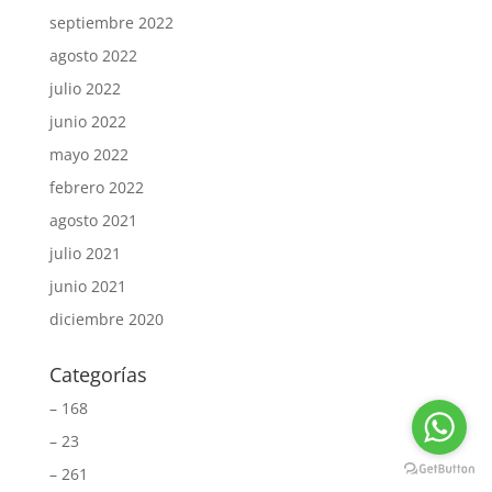
septiembre 2022
agosto 2022
julio 2022
junio 2022
mayo 2022
febrero 2022
agosto 2021
julio 2021
junio 2021
diciembre 2020
Categorías
– 168
– 23
– 261