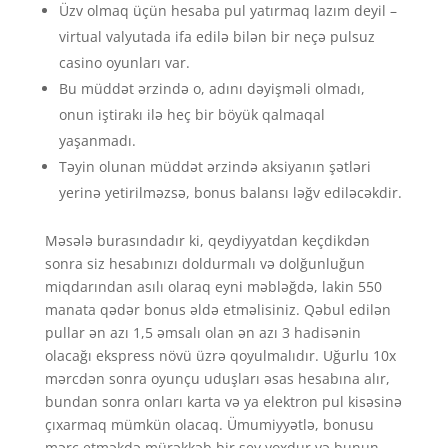
Üzv olmaq üçün hesaba pul yatırmaq lazım deyil –
virtual valyutada ifa edilə bilən bir neçə pulsuz
casino oyunları var.
Bu müddət ərzində o, adını dəyişməli olmadı,
onun iştirakı ilə heç bir böyük qalmaqal
yaşanmadı.
Təyin olunan müddət ərzində aksiyanın şətləri
yerinə yetirilməzsə, bonus balansı ləğv ediləcəkdir.
Məsələ burasındadır ki, qeydiyyatdan keçdikdən
sonra siz hesabınızı doldurmalı və dolğunluğun
miqdarından asılı olaraq eyni məbləğdə, lakin 550
manata qədər bonus əldə etməlisiniz. Qəbul edilən
pullar ən azı 1,5 əmsalı olan ən azı 3 hadisənin
olacağı ekspress növü üzrə qoyulmalıdır. Uğurlu 10x
mərcdən sonra oyunçu uduşları əsas hesabına alır,
bundan sonra onları karta və ya elektron pul kisəsinə
çıxarmaq mümkün olacaq. Ümumiyyətlə, bonusu
mərc etməkdə mürəkkəb bir şey yoxdur və bunun