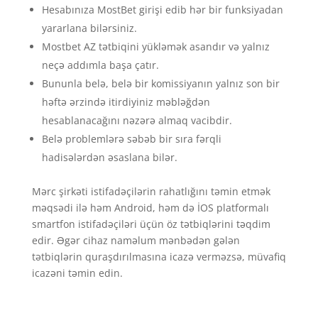
Hesabınıza MostBet girişi edib hər bir funksiyadan
yararlana bilərsiniz.
Mostbet AZ tətbiqini yükləmək asandır və yalnız
neçə addımla başa çatır.
Bununla belə, belə bir komissiyanın yalnız son bir
həftə ərzində itirdiyiniz məbləğdən
hesablanacağını nəzərə almaq vacibdir.
Belə problemlərə səbəb bir sıra fərqli
hadisələrdən əsaslana bilər.
Mərc şirkəti istifadəçilərin rahatlığını təmin etmək
məqsədi ilə həm Android, həm də İOS platformalı
smartfon istifadəçiləri üçün öz tətbiqlərini təqdim
edir. Əgər cihaz naməlum mənbədən gələn
tətbiqlərin quraşdırılmasına icazə verməzsə, müvafiq
icazəni təmin edin.