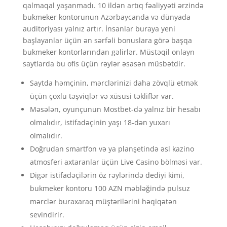
qalmaqal yaşanmadı. 10 ildən artıq fəaliyyəti ərzində
bukmeker kontorunun Azərbaycanda və dünyada
auditoriyası yalnız artır. İnsanlar buraya yeni
başlayanlar üçün ən sərfəli bonuslara görə başqa
bukmeker kontorlarından gəlirlər. Müstəqil onlayn
saytlarda bu ofis üçün rəylər əsasən müsbətdir.
Saytda həmçinin, mərclərinizi daha zövqlü etmək
üçün çoxlu təşviqlər və xüsusi təkliflər var.
Məsələn, oyunçunun Mostbet-də yalnız bir hesabı
olmalıdır, istifadəçinin yaşı 18-dən yuxarı
olmalıdır.
Doğrudan smartfon və ya planşetində əsl kazino
atmosferi axtaranlar üçün Live Casino bölməsi var.
Digər istifadəçilərin öz rəylərində dediyi kimi,
bukmeker kontoru 100 AZN məbləğində pulsuz
mərclər buraxaraq müştərilərini həqiqətən
sevindirir.