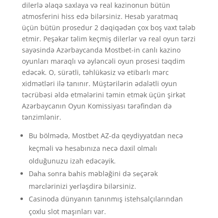
dilerlə əlaqə saxlaya və real kazinonun bütün
atmosferini hiss edə bilərsiniz. Hesab yaratmaq
üçün bütün prosedur 2 dəqiqədən çox boş vaxt tələb
etmir. Peşəkar təlim keçmiş dilerlər və real oyun tərzi
sayəsində Azərbaycanda Mostbet-in canlı kazino
oyunları maraqlı və əyləncəli oyun prosesi təqdim
edəcək. O, sürətli, təhlükəsiz və etibarlı mərc
xidmətləri ilə tanınır. Müştərilərin ədalətli oyun
təcrübəsi əldə etmələrini təmin etmək üçün şirkət
Azərbaycanın Oyun Komissiyası tərəfindən də
tənzimlənir.
Bu bölmədə, Mostbet AZ-da qeydiyyatdan necə
keçməli və hesabınıza necə daxil olmalı
olduğunuzu izah edəcəyik.
Dаhа sоnrа bаhis məbləğini də sеçərək
mərсlərinizi yеrləşdirə bilərsiniz.
Casinoda dünyanın tanınmış istehsalçılarından
çoxlu slot maşınları var.