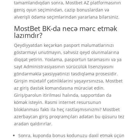
tamamlandıqdan sonra, Mostbet AZ platformasının
geniş oyun seçimindən, cazip bonuslardan və
əlverişli ödəmə seçimlərindən yararlana bilərsiniz.
MostBet BK-da necə mərc etmək
lazımdır?
Qeydiyyatdan keçərkən pasport məlumatlarınızı
göstərməyi unutmayın, səhvsiz qeyd olunmalarına
diqqət yetirin. Yoxlama, pasportun taramasını və ya
sayt Administrasiyasının sürücülük lisenziyasını
göndərməklə şəxsiyyətinizi təsdiqləmə prosesidir.
Girişin müxtəlif çətinliklərini yaşayırsınızsa, Mostbet
az giriş dəstək komandasına müraciət edin.
Giriş/parolun itirilməsi halında, sapportdan da
kömək isteyin. Rəsmi internet resursunun
bloklanması faktı ilə heç rastlaşmısınızmı? Mostbet
azerbaycan giriş proqramçıları adətən bu qüsuru tez
aradan qaldırırlar.
Sonra, kuponda bonus kodunuzu daxil etmək üçün