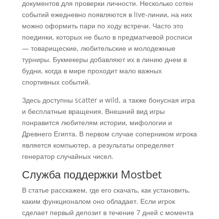
документов для проверки личности. Несколько сотен
событий ежедневно появляются в live-линии, на них
можно оформить пари по ходу встречи. Часто это
поединки, которых не было в предматчевой росписи
— товарищеские, любительские и молодежные
турниры. Букмекеры добавляют их в линию днем в
будни, когда в мире проходит мало важных
спортивных событий.
Здесь доступны scatter и wild, а также бонусная игра
и бесплатные вращения. Внешний вид игры
понравится любителям истории, мифологии и
Древнего Египта. В первом случае соперником игрока
является компьютер, а результаты определяет
генератор случайных чисел.
Служба поддержки Mostbet
В статье расскажем, где его скачать, как установить,
каким функционалом оно обладает. Если игрок
сделает первый депозит в течение 7 дней с момента