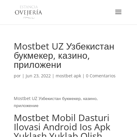
Mostbet UZ Узбекистан
букмекер, казино,
приложени
por
|
Jun 23, 2022
|
mostbet apk
|
0 Comentarios
Mostbet UZ Узбекистан букмекер, казино,
приложение
Mostbet Mobil Dasturi
Ilovasi Android Ios Apk
Yuklash Yuklab Olish