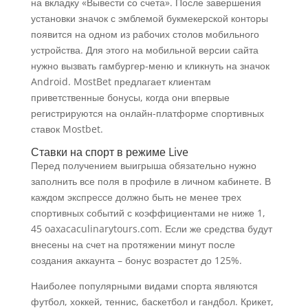
на вкладку «Вывести со счета». После завершения
установки значок с эмблемой букмекерской конторы
появится на одном из рабочих столов мобильного
устройства. Для этого на мобильной версии сайта
нужно вызвать гамбургер-меню и кликнуть на значок
Android. MostBet предлагает клиентам
приветственные бонусы, когда они впервые
регистрируются на онлайн-платформе спортивных
ставок Mostbet.
Ставки на спорт в режиме Live
Перед получением выигрыша обязательно нужно
заполнить все поля в профиле в личном кабинете. В
каждом экспрессе должно быть не менее трех
спортивных событий с коэффициентами не ниже 1,
45 oaxacaculinarytours.com. Если же средства будут
внесены на счет на протяжении минут после
создания аккаунта – бонус возрастет до 125%.
Наиболее популярными видами спорта являются
футбол, хоккей, теннис, баскетбол и гандбол. Крикет,