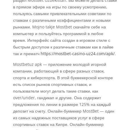
раздел MostBet Uzbekistan. Вы можете делать ставки
в прямом эфире на игры по своему усмотрению,
пользуясь самыми привлекательными советами по
ставкам с различными коэффициентами и новыми
рынками. Mojno takje Mostbet скачайте себе на
компьютер и пользуйтесь программой в любое
время. Интерфейс сайта создан в игровом стиле с
быстрым доступом к различным ставкам как в лайве
так и прематч
https://mostbet-casino-uz24.com/apk/
.
Mostbetuz apk — приложение молодой игорной
компании, работающей в сфере разных ставок,
спорта и киберспорта. В этой букмекерской конторе
есть список рынков спортивных ставок, и
пользователи могут делать такие ставки, как
over/under, гандикап и другие. Она содержит
предложения по линии в размере 125% на каждый
депозит на счету. Онлайн-букмекер MostBet — один
из самых надежных поставщиков услуг в сфере
спортивных ставок на Кипре. Онлайн-букмекер