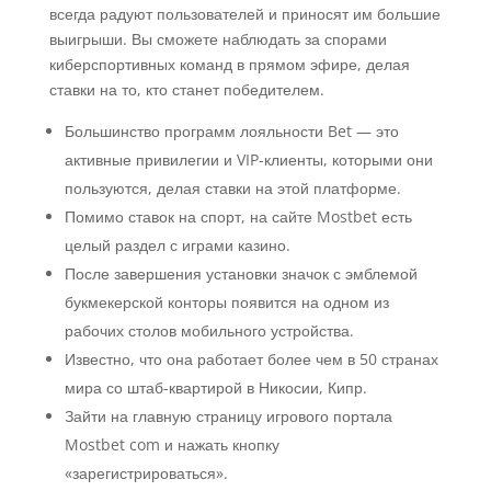
всегда радуют пользователей и приносят им большие
выигрыши. Вы сможете наблюдать за спорами
киберспортивных команд в прямом эфире, делая
ставки на то, кто станет победителем.
Большинство программ лояльности Bet — это
активные привилегии и VIP-клиенты, которыми они
пользуются, делая ставки на этой платформе.
Помимо ставок на спорт, на сайте Mostbet есть
целый раздел с играми казино.
После завершения установки значок с эмблемой
букмекерской конторы появится на одном из
рабочих столов мобильного устройства.
Известно, что она работает более чем в 50 странах
мира со штаб-квартирой в Никосии, Кипр.
Зайти на главную страницу игрового портала
Mostbet com и нажать кнопку
«зарегистрироваться».