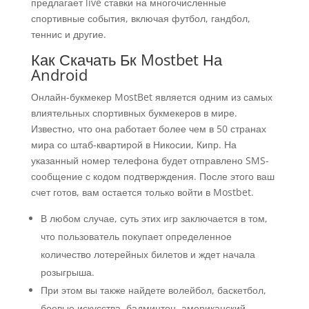
предлагает live ставки на многочисленные
спортивные события, включая футбол, гандбол,
теннис и другие.
Как Скачать Бк Mostbet На
Android
Онлайн-букмекер MostBet является одним из самых
влиятельных спортивных букмекеров в мире.
Известно, что она работает более чем в 50 странах
мира со штаб-квартирой в Никосии, Кипр. На
указанный номер телефона будет отправлено SMS-
сообщение с кодом подтверждения. После этого ваш
счет готов, вам остается только войти в Mostbet.
В любом случае, суть этих игр заключается в том,
что пользователь покупает определенное
количество лотерейных билетов и ждет начала
розыгрыша.
При этом вы также найдете волейбол, баскетбол,
боевые искусства, бадминтон, американский