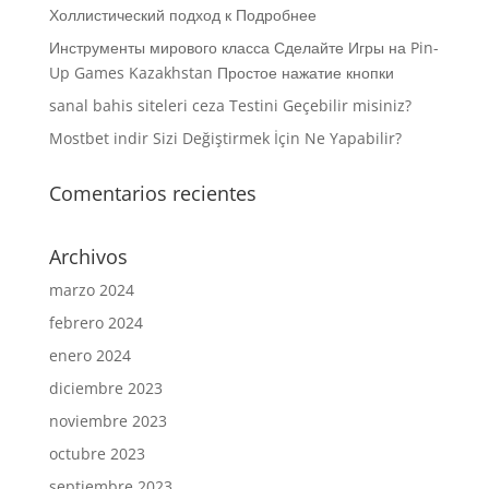
Холлистический подход к Подробнее
Инструменты мирового класса Сделайте Игры на Pin-
Up Games Kazakhstan Простое нажатие кнопки
sanal bahis siteleri ceza Testini Geçebilir misiniz?
Mostbet indir Sizi Değiştirmek İçin Ne Yapabilir?
Comentarios recientes
Archivos
marzo 2024
febrero 2024
enero 2024
diciembre 2023
noviembre 2023
octubre 2023
septiembre 2023