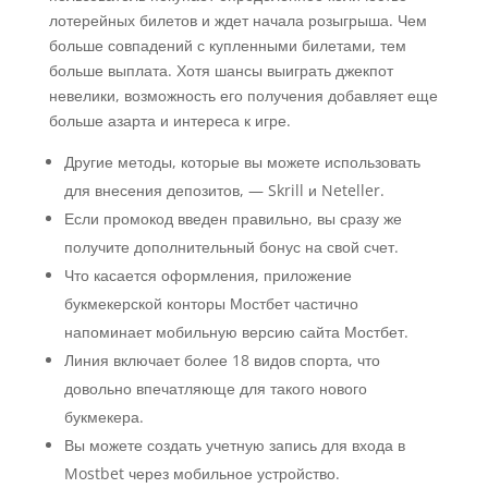
лотерейных билетов и ждет начала розыгрыша. Чем
больше совпадений с купленными билетами, тем
больше выплата. Хотя шансы выиграть джекпот
невелики, возможность его получения добавляет еще
больше азарта и интереса к игре.
Другие методы, которые вы можете использовать
для внесения депозитов, — Skrill и Neteller.
Если промокод введен правильно, вы сразу же
получите дополнительный бонус на свой счет.
Что касается оформления, приложение
букмекерской конторы Мостбет частично
напоминает мобильную версию сайта Мостбет.
Линия включает более 18 видов спорта, что
довольно впечатляюще для такого нового
букмекера.
Вы можете создать учетную запись для входа в
Mostbet через мобильное устройство.