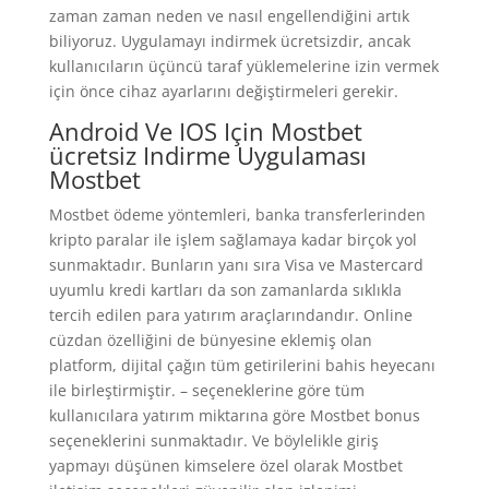
zaman zaman neden ve nasıl engellendiğini artık
biliyoruz. Uygulamayı indirmek ücretsizdir, ancak
kullanıcıların üçüncü taraf yüklemelerine izin vermek
için önce cihaz ayarlarını değiştirmeleri gerekir.
Android Ve IOS Için Mostbet
ücretsiz Indirme Uygulaması
Mostbet
Mostbet ödeme yöntemleri, banka transferlerinden
kripto paralar ile işlem sağlamaya kadar birçok yol
sunmaktadır. Bunların yanı sıra Visa ve Mastercard
uyumlu kredi kartları da son zamanlarda sıklıkla
tercih edilen para yatırım araçlarındandır. Online
cüzdan özelliğini de bünyesine eklemiş olan
platform, dijital çağın tüm getirilerini bahis heyecanı
ile birleştirmiştir. – seçeneklerine göre tüm
kullanıcılara yatırım miktarına göre Mostbet bonus
seçeneklerini sunmaktadır. Ve böylelikle giriş
yapmayı düşünen kimselere özel olarak Mostbet