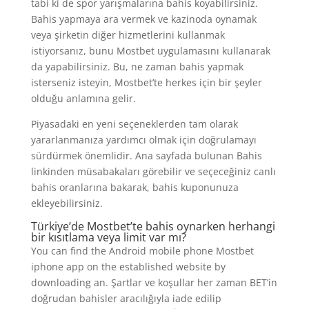
tabi ki de spor yarışmalarına bahis koyabilirsiniz.
Bahis yapmaya ara vermek ve kazinoda oynamak
veya şirketin diğer hizmetlerini kullanmak
istiyorsanız, bunu Mostbet uygulamasını kullanarak
da yapabilirsiniz. Bu, ne zaman bahis yapmak
isterseniz isteyin, Mostbet’te herkes için bir şeyler
olduğu anlamına gelir.
Piyasadaki en yeni seçeneklerden tam olarak
yararlanmanıza yardımcı olmak için doğrulamayı
sürdürmek önemlidir. Ana sayfada bulunan Bahis
linkinden müsabakaları görebilir ve seçeceğiniz canlı
bahis oranlarına bakarak, bahis kuponunuza
ekleyebilirsiniz.
Türkiye’de Mostbet’te bahis oynarken herhangi
bir kısıtlama veya limit var mı?
You can find the Android mobile phone Mostbet
iphone app on the established website by
downloading an. Şartlar ve koşullar her zaman BET’in
doğrudan bahisler aracılığıyla iade edilip