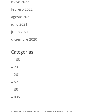
mayo 2022
febrero 2022
agosto 2021
julio 2021
junio 2021
diciembre 2020
Categorías
– 168
– 23
– 261
– 62
– 65
– 835
1