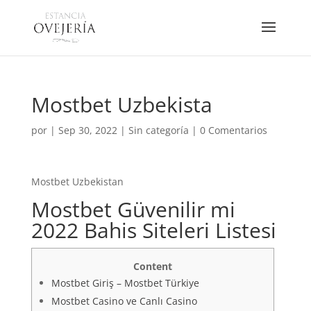
Mostbet Uzbekista
por
|
Sep 30, 2022
|
Sin categoría
|
0 Comentarios
Mostbet Uzbekistan
Mostbet Güvenilir mi
2022 Bahis Siteleri Listesi
Content
Mostbet Giriş – Mostbet Türkiye
Mostbet Casino ve Canlı Casino