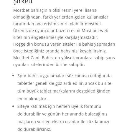
Şirketi
Mostbet bahisçinin ofisi resmi yerel lisansı
olmadığından, farklı yerlerden gelen kullanıcılar
tarafından ona erişim sınırlı olabilir mostbet.
Ülkemizde oyuncular bazen resmi Most bet web
sitesinin engellenmesiyle karşılaşmaktadır.
Hoşgeldin bonusu veren siteler ile bahis yapmadan
önce istediğiniz oranda bahsinizi koyabilirsiniz.
Mostbet Canlı Bahis, en yüksek oranlara sahip şans
oyunları sitelerinden birine sahiptir.
Spor bahis uygulamaları söz konusu olduğunda
tabletler genellikle göz ardı edilir, ancak bu site
tüm büyük tablet markalarını desteklediğinden
emin olmuştur.
Siteye katılmak için hemen üyelik formunu
doldurabilir ve günün her anında bulacağınız
maçlarda verilen ekstra oranlar ile cüzdanınızı
doldurabilirsiniz.