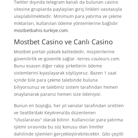
Twitter dışında telegram kanalı da bulunan casino
sitesine gruplarda paylaşılan giriş linkleri vasıtasıyla
ulaşılabilmektedir. Minimum para yatırma ve çekme
miktarları, kullanılan ödeme yöntemlerine bağlıdır
mostbetbahis-turkiye.com
.
Mostbet Casino ve Canlı Casino
Mostbet portalı yüksek kalitededir, müşterilerine
güvenilirlik ve güvenlik sağlar -terres-couleurs.com.
Bunu esasen diğer rakip şirketlerin ödeme
sistemlerini kıyaslayarak söylüyoruz. Bazen 1 saat
içinde bile para çekme talebinde buluna
biliyorsunuz ve talebiniz sistem tarafından hemen
onaylanarak paranız hemen size ödeniyor.
Bunun en büyüğü, her yıl vanalar tarafından üretilen
ve Seattle’daki KeyArena’da düzenlenen
“Uluslararası” olarak bilinir. Kullanıcılar para yatırma
işlemi sırasında bu söz konusu olan limitler
dahilinde işlemleri gerçekleştirebilecektir. Gibi çeşitli