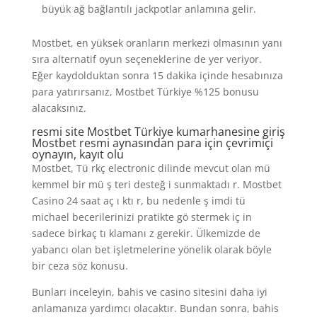
büyük ağ bağlantılı jackpotlar anlamına gelir.
Mostbet, en yüksek oranların merkezi olmasının yanı
sıra alternatif oyun seçeneklerine de yer veriyor.
Eğer kaydolduktan sonra 15 dakika içinde hesabınıza
para yatırırsanız, Mostbet Türkiye %125 bonusu
alacaksınız.
resmi site Mostbet Türkiye kumarhanesine giriş
Mostbet resmi aynasından para için çevrimiçi
oynayın, kayıt olu
Mostbet, Tü rkç electronic dilinde mevcut olan mü
kemmel bir mü ş teri desteğ i sunmaktadı r. Mostbet
Casino 24 saat aç ı ktı r, bu nedenle ş imdi tü
michael becerilerinizi pratikte gö stermek iç in
sadece birkaç tı klamanı z gerekir. Ülkemizde de
yabancı olan bet işletmelerine yönelik olarak böyle
bir ceza söz konusu.
Bunları inceleyin, bahis ve casino sitesini daha iyi
anlamanıza yardımcı olacaktır. Bundan sonra, bahis