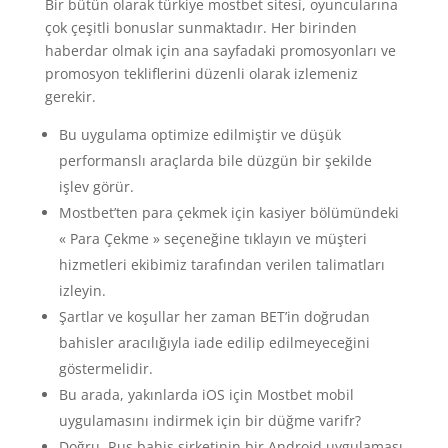
Bir bütün olarak türkiye mostbet sitesi, oyuncularına
çok çeşitli bonuslar sunmaktadır. Her birinden
haberdar olmak için ana sayfadaki promosyonları ve
promosyon tekliflerini düzenli olarak izlemeniz
gerekir.
Bu uygulama optimize edilmiştir ve düşük
performanslı araçlarda bile düzgün bir şekilde
işlev görür.
Mostbet’ten para çekmek için kasiyer bölümündeki
« Para Çekme » seçeneğine tıklayın ve müşteri
hizmetleri ekibimiz tarafından verilen talimatları
izleyin.
Şartlar ve koşullar her zaman BET’in doğrudan
bahisler aracılığıyla iade edilip edilmeyeceğini
göstermelidir.
Bu arada, yakınlarda iOS için Mostbet mobil
uygulamasını indirmek için bir düğme varifr?
Doğru, Rus bahis şirketinin bir Android uygulaması