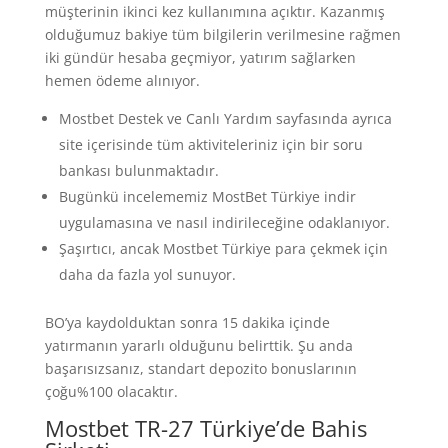
müşterinin ikinci kez kullanımına açıktır. Kazanmış
olduğumuz bakiye tüm bilgilerin verilmesine rağmen
iki gündür hesaba geçmiyor, yatırım sağlarken
hemen ödeme alınıyor.
Mostbet Destek ve Canlı Yardım sayfasında ayrıca
site içerisinde tüm aktiviteleriniz için bir soru
bankası bulunmaktadır.
Bugünkü incelememiz MostBet Türkiye indir
uygulamasına ve nasıl indirileceğine odaklanıyor.
Şaşırtıcı, ancak Mostbet Türkiye para çekmek için
daha da fazla yol sunuyor.
BO’ya kaydolduktan sonra 15 dakika içinde
yatırmanın yararlı olduğunu belirttik. Şu anda
başarısızsanız, standart depozito bonuslarının
çoğu%100 olacaktır.
Mostbet TR-27 Türkiye’de Bahis