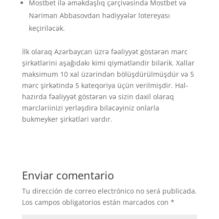
Mostbet ilə əməkdaşlıq çərçivəsində Mostbet və
Nəriman Abbasovdan hədiyyələr lotereyası
keçiriləcək.
İlk olaraq Azərbaycan üzrə fəaliyyət göstərən mərc
şirkətlərini aşağıdakı kimi qiymətləndir bilərik. Xallar
maksimum 10 xal üzərindən bölüşdürülmüşdür və 5
mərc şirkətində 5 kateqoriya üçün verilmişdir. Hal-
hazırda fəaliyyət göstərən və sizin daxil olaraq
mərcləriinizi yerləşdirə biləcəyiniz onlarla
bukmeyker şirkətləri vardır.
Enviar comentario
Tu dirección de correo electrónico no será publicada.
Los campos obligatorios están marcados con
*