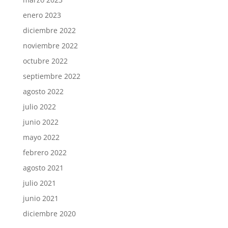
enero 2023
diciembre 2022
noviembre 2022
octubre 2022
septiembre 2022
agosto 2022
julio 2022
junio 2022
mayo 2022
febrero 2022
agosto 2021
julio 2021
junio 2021
diciembre 2020