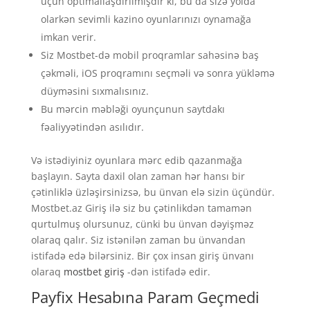
üçün optimallaşdırılmışdır ki, bu da sizə yolda
olarkən sevimli kazino oyunlarınızı oynamağa
imkan verir.
Siz Mostbet-də mobil proqramlar sahəsinə baş
çəkməli, iOS proqramını seçməli və sonra yükləmə
düyməsini sıxmalısınız.
Bu mərcin məbləği oyunçunun saytdakı
fəaliyyətindən asılıdır.
Və istədiyiniz oyunlara mərc edib qazanmağa
başlayın. Sayta daxil olan zaman hər hansı bir
çətinliklə üzləşirsinizsə, bu ünvan elə sizin üçündür.
Mostbet.az Giriş ilə siz bu çətinlikdən tamamən
qurtulmuş olursunuz, cünki bu ünvan dəyişməz
olaraq qalır. Siz istənilən zaman bu ünvandan
istifadə edə bilərsiniz. Bir çox insan giriş ünvanı
olaraq
mostbet giriş
-dən istifadə edir.
Payfix Hesabına Param Geçmedi