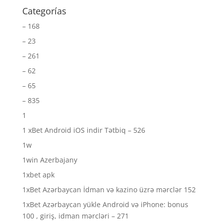
Categorías
– 168
– 23
– 261
– 62
– 65
– 835
1
1 xBet Android iOS indir Tətbiq – 526
1w
1win Azerbajany
1xbet apk
1xBet Azərbaycan İdman və kazino üzrə mərclər 152
1xBet Azərbaycan yükle Android və iPhone: bonus
100 , giriş, idman mərcləri – 271