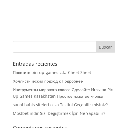
Entradas recientes
Посетите pin-up-games-c.kz Cheet Sheet
Холлистический подход к Подробнее
Инструменты мирового класса Сделайте Игры на Pin-
Up Games Kazakhstan Простое нажатие кнопки
sanal bahis siteleri ceza Testini Geçebilir misiniz?
Mostbet indir Sizi Değiştirmek İçin Ne Yapabilir?
Comentarios recientes