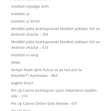
mostbet royxatga olish
mostbet uz
mostbet uz kirish
MostBet yüklə Azərbaycanda Mostbet yükləyin IOS və
Android cihazlar – 292
MostBet yüklə Azərbaycanda Mostbet yükləyin IOS və
Android cihazlar – 573
mostbet-ru-serg
News
Onlayn Rulet oyna Pulsuz və ya real pul ilə
Roulette77 Azerbaijan – 863
pagbet brazil
Pin Up Casino Azərbaycan üçün imkanlarını təqdim
edir – 210
Pin Up Casino Online Slots Review – 671
Pin Up Peru