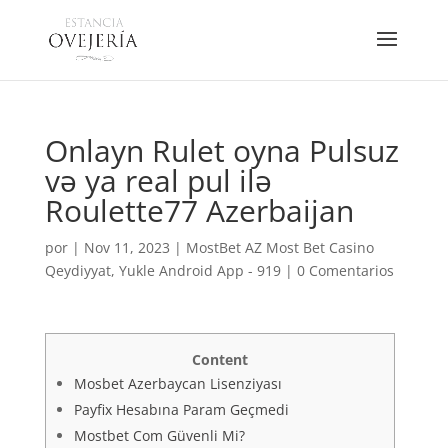
Onlayn Rulet oyna Pulsuz
və ya real pul ilə
Roulette77 Azerbaijan
por
|
Nov 11, 2023
|
MostBet AZ Most Bet Casino
Qeydiyyat, Yukle Android App - 919
|
0 Comentarios
Content
Mosbet Azerbaycan Lisenziyası
Payfix Hesabına Param Geçmedi
Mostbet Com Güvenli Mi?