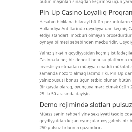
bütün maşınları sınaqdan keçirməsi üçün yarad
Pin-Up Casino Loyallıq Proqra
Hesabın bloklana biləcəyi bütün pozuntuların s
Hollandiya Antillərində qeydiyyatdan keçmiş Ca
etdiyi standart, məcburi olmayan prosedurdur.
oynaya bilməsi səbəbindən məcburidir. Qeydiy
Yalnız şirkətin qeydiyyatdan keçmiş istifadəçil
Casino-da heç bir depozit bonusu platforma müş
investisiya etmədən müəyyən maddi mükafatlara 
zamanda nəzərə almaq lazımdır ki, Pin-Up-dan 
yalnız xüsusi bonus üçün tətbiq olunan bütün tə
Bir qayda olaraq, oyunçuya mərc etmək üçün 24 
25 ilə 50 arasında dəyişir.
Demo rejimində slotları pulsu
Müəssisənin rəhbərliyinə şəxsiyyəti təsdiq edə
qeydiyyatdan keçən oyunçular xoş gəlmisiniz 
250 pulsuz fırlanma qazandırır.