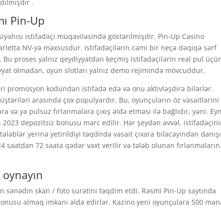
ılmışdır .
mı Pin-Up
iyahısı istifadəçi müqaviləsində göstərilmişdir. Pin-Up Casino
rletta NV-yə məxsusdur. Istifadəçilərin cəmi bir neçə dəqiqə sərf
 Bu proses yalnız qeydiyyatdan keçmiş istifadəçilərin real pul üçü
yat olmadan, oyun slotları yalnız demo rejimində mövcuddur.
əri promosyon kodundan istifadə edə və onu aktivləşdirə bilərlər.
təriləri arasında çox populyardır. Bu, oyunçuların öz vəsaitlərini
və ya pulsuz fırlanmalara çıxış əldə etməsi ilə bağlıdır, yəni. Eyn
2023 depozitsiz bonusu mərc edilir. Hər şeydən əvvəl, istifadəçin
ləblər yerinə yetirildiyi təqdirdə vəsait çıxara biləcəyindən danışı
saatdan 72 saata qədər vaxt verilir və tələb olunan fırlanmaların
z oynayın
n sənədin skan / foto surətini təqdim etdi. Rəsmi Pin-Up saytında
bonusu almaq imkanı əldə edirlər. Kazino yeni oyunçulara 500 man