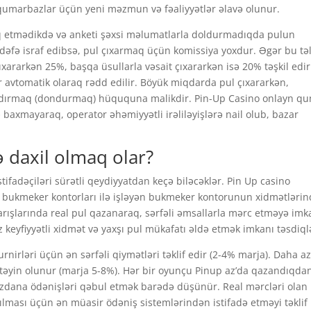
, qumarbazlar üçün yeni məzmun və fəaliyyətlər əlavə olunur.
sdiq etmədikdə və anketi şəxsi məlumatlarla doldurmadıqda pulun
dəfə israf edibsə, pul çıxarmaq üçün komissiya yoxdur. Əgər bu tə
ıxararkən 25%, başqa üsullarla vəsait çıxararkən isə 20% təşkil edir
avtomatik olaraq rədd edilir. Böyük miqdarda pul çıxararkən,
ndırmaq (dondurmaq) hüququna malikdir. Pin-Up Casino onlayn q
ə baxmayaraq, operator əhəmiyyətli irəliləyişlərə nail olub, bazar
 daxil olmaq olar?
ifadəçiləri sürətli qeydiyyatdan keçə biləcəklər. Pin Up casino
rlı bukmeker kontorları ilə işləyən bukmeker kontorunun xidmətləri
yarışlarında real pul qazanaraq, sərfəli əmsallarla mərc etməyə imk
z keyfiyyətli xidmət və yaxşı pul mükafatı əldə etmək imkanı təsdiql
turnirləri üçün ən sərfəli qiymətləri təklif edir (2-4% marja). Daha a
r təyin olunur (marja 5-8%). Hər bir oyunçu Pinup az’da qazandıqda
üzdana ödənişləri qəbul etmək barədə düşünür. Real mərcləri olan 
rılması üçün ən müasir ödəniş sistemlərindən istifadə etməyi təklif