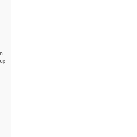
in
-up
p