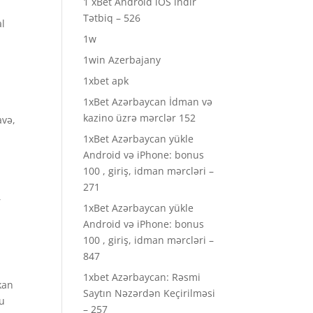
1 xBet Android iOS indir
Tətbiq – 526
al
1w
1win Azerbajany
1xbet apk
1xBet Azərbaycan İdman və
kazino üzrə mərclər 152
avə,
i
1xBet Azərbaycan yükle
Android və iPhone: bonus
100 , giriş, idman mərcləri –
271
,
1xBet Azərbaycan yükle
Android və iPhone: bonus
100 , giriş, idman mərcləri –
847
1xbet Azərbaycan: Rəsmi
kan
Saytın Nəzərdən Keçirilməsi
Bu
– 257