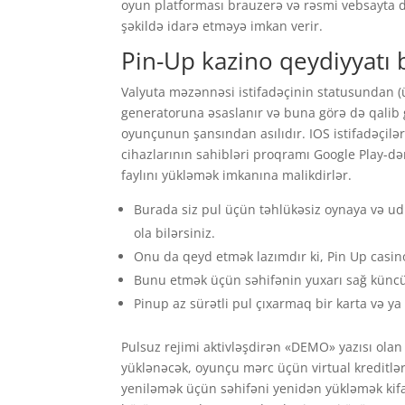
oyun platforması brauzerə və rəsmi vebsayta d
şəkildə idarə etməyə imkan verir.
Pin-Up kazino qeydiyyatı
Valyuta məzənnəsi istifadəçinin statusundan (ü
generatoruna əsaslanır və buna görə də qalib 
oyunçunun şansından asılıdır. IOS istifadəçilə
cihazlarının sahibləri proqramı Google Play-d
faylını yükləmək imkanına malikdirlər.
Burada siz pul üçün təhlükəsiz oynaya və uduş
ola bilərsiniz.
Onu da qeyd etmək lazımdır ki, Pin Up casino 
Bunu etmək üçün səhifənin yuxarı sağ künc
Pinup az sürətli pul çıxarmaq bir karta və ya
Pulsuz rejimi aktivləşdirən «DEMO» yazısı olan
yüklənəcək, oyunçu mərc üçün virtual kreditlə
yeniləmək üçün səhifəni yenidən yükləmək kif