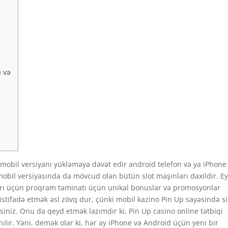
a və
mobil versiyanı yükləməyə dəvət edir android telefon və ya iPhone 
bil versiyasında da mövcud olan bütün slot maşınları daxildir. Ey
rı üçün proqram təminatı üçün unikal bonuslar və promosyonlar
tifadə etmək əsl zövq dur, çünki mobil kazino Pin Up sayəsində si
rsiniz. Onu da qeyd etmək lazımdır ki, Pin Up casino online tətbiqi
ılır. Yəni, demək olar ki, hər ay iPhone və Android üçün yeni bir