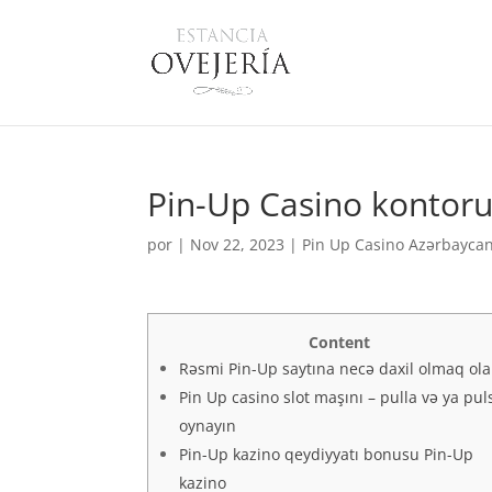
Pin-Up Casino kontorun
por
|
Nov 22, 2023
|
Pin Up Casino Azərbaycan
Content
Rəsmi Pin-Up saytına necə daxil olmaq ola
Pin Up casino slot maşını – pulla və ya pul
oynayın
Pin-Up kazino qeydiyyatı bonusu Pin-Up
kazino