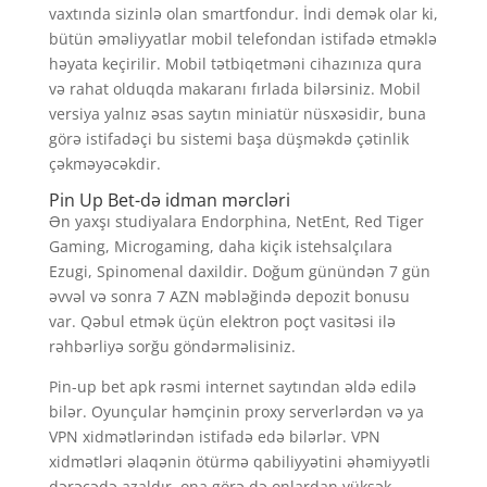
vaxtında sizinlə olan smartfondur. İndi demək olar ki,
bütün əməliyyatlar mobil telefondan istifadə etməklə
həyata keçirilir. Mobil tətbiqetməni cihazınıza qura
və rahat olduqda makaranı fırlada bilərsiniz. Mobil
versiya yalnız əsas saytın miniatür nüsxəsidir, buna
görə istifadəçi bu sistemi başa düşməkdə çətinlik
çəkməyəcəkdir.
Pin Up Bet-də idman mərcləri
Ən yaxşı studiyalara Endorphina, NetEnt, Red Tiger
Gaming, Microgaming, daha kiçik istehsalçılara
Ezugi, Spinomenal daxildir. Doğum günündən 7 gün
əvvəl və sonra 7 AZN məbləğində depozit bonusu
var. Qəbul etmək üçün elektron poçt vasitəsi ilə
rəhbərliyə sorğu göndərməlisiniz.
Pin-up bet apk rəsmi internet saytından əldə edilə
bilər. Oyunçular həmçinin proxy serverlərdən və ya
VPN xidmətlərindən istifadə edə bilərlər. VPN
xidmətləri əlaqənin ötürmə qabiliyyətini əhəmiyyətli
dərəcədə azaldır, ona görə də onlardan yüksək