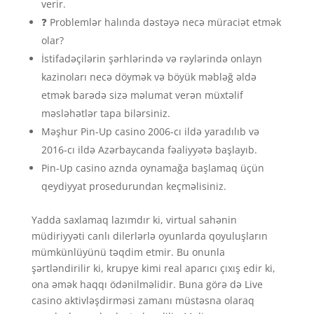
verir.
❓ Problemlər halında dəstəyə necə müraciət etmək
olar?
İstifadəçilərin şərhlərində və rəylərində onlayn
kazinoları necə döymək və böyük məbləğ əldə
etmək barədə sizə məlumat verən müxtəlif
məsləhətlər tapa bilərsiniz.
Məşhur Pin-Up casino 2006-cı ildə yaradılıb və
2016-cı ildə Azərbaycanda fəaliyyətə başlayıb.
Pin-Up casino aznda oynamağa başlamaq üçün
qeydiyyat prosedurundan keçməlisiniz.
Yadda saxlamaq lazımdır ki, virtual sahənin
müdiriyyəti canlı dilerlərlə oyunlarda qoyuluşların
mümkünlüyünü təqdim etmir. Bu onunla
şərtləndirilir ki, krupye kimi real aparıcı çıxış edir ki,
ona əmək haqqı ödənilməlidir. Buna görə də Live
casino aktivləşdirməsi zamanı müstəsna olaraq