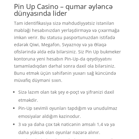
Pin Up Casino – qumar əyləncə
dünyasında lider
Tam identifikasiya sizə məhdudiyyətsiz istənilən
məbləği hesabınızdan yerləşdirməyə və çıxarmağa
imkan verir. Bu statusu pasportunuzdan istifadə
edərək Qiwi, Megafon, Svyaznoy və ya Əlaqə
ofislərində əldə edə bilərsiniz. Siz Pin Up bukmeker
kontoruna yeni hesabın Pin-Up-da qeydiyyatını
tamamladıqdan dərhal sonra daxil ola bilərsiniz.
Bunu etmək üçün səhifənin yuxarı sağ küncündə
müvafiq düyməni sıxın.
Sizə lazım olan tək şey e-poçt və şifrənizi daxil
etməkdir.
Pin-Up sevimli oyunları tapdığım və unudulmaz
emosiyalar aldığım kazinodur.
3 və ya daha çox tək nəticənin əmsalı 1,4 və ya
daha yüksək olan oyunlar nəzərə alınır.