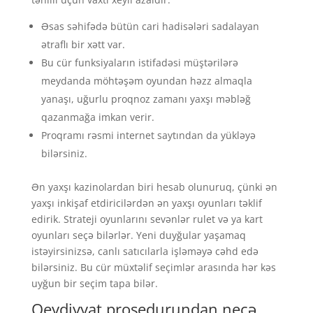
Əsas səhifədə bütün cari hadisələri sadalayan
ətraflı bir xətt var.
Bu cür funksiyaların istifadəsi müştərilərə
meydanda möhtəşəm oyundan həzz almaqla
yanaşı, uğurlu proqnoz zamanı yaxşı məbləğ
qazanmağa imkan verir.
Proqramı rəsmi internet saytından da yükləyə
bilərsiniz.
Ən yaxşı kazinolardan biri hesab olunuruq, çünki ən
yaxşı inkişaf etdiricilərdən ən yaxşı oyunları təklif
edirik. Strateji oyunlarını sevənlər rulet və ya kart
oyunları seçə bilərlər. Yeni duyğular yaşamaq
istəyirsinizsə, canlı satıcılarla işləməyə cəhd edə
bilərsiniz. Bu cür müxtəlif seçimlər arasında hər kəs
uyğun bir seçim tapa bilər.
Qeydiyyat prosedurundan necə