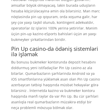
əmsallar böyük olmayacaq, lakin burada uduşların
hesaba köçürüləcəyinə əmin ola bilərsiniz. Mən mərc
nöqtəsində pin up qoyuram, orda xoşuma gəlir, hər
şey çox yaxşı təşkil olunub, kontingent adekvatdır,
operatorlar öz işlərini 100% yerinə yetirirlər. Mənim
üçün pin-up kazino eSports bahisləri üçün ən yaxşı
bukmeyker şirkətlərindən biridir.
Pin Up casino-da ödəniş sistemləri
ilə işləmək
Bu bonusu bukmeker kontorunda depozit hesabını
doldurmuş yeni istifadəçilər Pin Up casino az ala
bilərlər. Qumarbazların şərhlərində Android və ya
iOS smartfonlarına yükləmək asan olan Pin Up casino
azerbaycan tətbiqi haqqında müsbət hekayələr görə
bilərsiniz . İnternetdə kazino və bukmeker kontoru
haqqında mənfi rəylər də var Pin Up. Bu cür şərhləri
asanlıqla real qumarbazların müzakirə etdiyi bir
neçə problemli mövzuya bölmək olar.