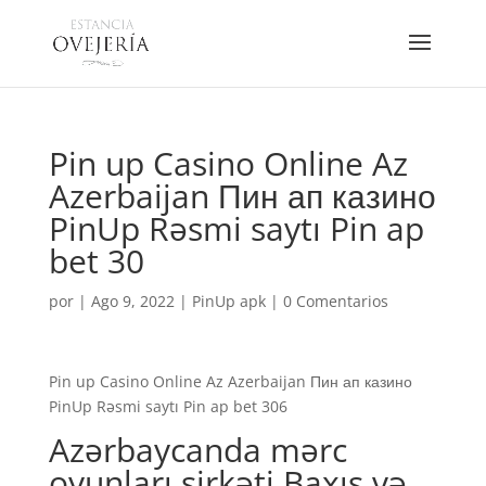
Pin up Casino Online Az
Azerbaijan Пин ап казино
PinUp Rəsmi saytı Pin ap
bet 30
por
|
Ago 9, 2022
|
PinUp apk
|
0 Comentarios
Pin up Casino Online Az Azerbaijan Пин ап казино
PinUp Rəsmi saytı Pin ap bet 306
Azərbaycanda mərc
oyunları şirkəti Baxış və