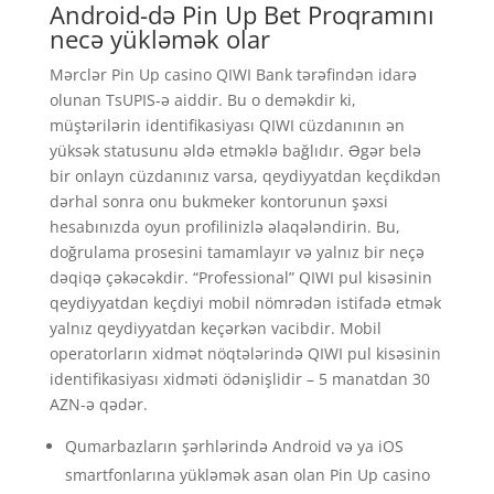
Android-də Pin Up Bet Proqramını
necə yükləmək olar
Mərclər Pin Up casino QIWI Bank tərəfindən idarə
olunan TsUPIS-ə aiddir. Bu o deməkdir ki,
müştərilərin identifikasiyası QIWI cüzdanının ən
yüksək statusunu əldə etməklə bağlıdır. Əgər belə
bir onlayn cüzdanınız varsa, qeydiyyatdan keçdikdən
dərhal sonra onu bukmeker kontorunun şəxsi
hesabınızda oyun profilinizlə əlaqələndirin. Bu,
doğrulama prosesini tamamlayır və yalnız bir neçə
dəqiqə çəkəcəkdir. “Professional” QIWI pul kisəsinin
qeydiyyatdan keçdiyi mobil nömrədən istifadə etmək
yalnız qeydiyyatdan keçərkən vacibdir. Mobil
operatorların xidmət nöqtələrində QIWI pul kisəsinin
identifikasiyası xidməti ödənişlidir – 5 manatdan 30
AZN-ə qədər.
Qumarbazların şərhlərində Android və ya iOS
smartfonlarına yükləmək asan olan Pin Up casino