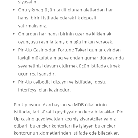
siyasətini.
Onu yığmaq üçün təklif olunan alətlərdən hər
hansı birini istifadə edərək ilk depoziti
yatırmalısınız.
Onlardan hər hansı birinin üzərinə klikləmək
oyunçuya rəsmlə tanış olmağa imkan verəcək.
Pin-Up Casino-dan Fortune Təkəri qumar evindən
layiqli mükafat almaq və ondan qumar dünyasında
səyahətinizi davam etdirmək üçün istifadə etmək
üçün real şansdır.
Pin-Up cəlbedici dizaynı və istifadəçi dostu
interfeysi olan kazinodur.
Pin Up oyunu Azərbaycan və MDB ölkələrinin
istifadəçiləri sürətli qeydiyyatdan keçə biləcəklər. Pin
Up casino qeydiyyatdan keçmiş ziyarətçilər yalnız
etibarlı bukmeker kontorları ilə işləyən bukmeker
kontorunun xidmətlərindən istifadə edə biləcəklər.