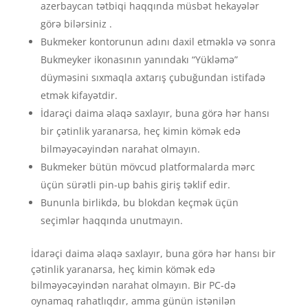
azerbaycan tətbiqi haqqında müsbət hekayələr
görə bilərsiniz .
Bukmeker kontorunun adını daxil etməklə və sonra
Bukmeyker ikonasının yanındakı “Yükləmə”
düyməsini sıxmaqla axtarış çubuğundan istifadə
etmək kifayətdir.
İdarəçi daima əlaqə saxlayır, buna görə hər hansı
bir çətinlik yaranarsa, heç kimin kömək edə
bilməyəcəyindən narahat olmayın.
Bukmeker bütün mövcud platformalarda mərc
üçün sürətli pin-up bahis giriş təklif edir.
Bununla birlikdə, bu blokdan keçmək üçün
seçimlər haqqında unutmayın.
İdarəçi daima əlaqə saxlayır, buna görə hər hansı bir
çətinlik yaranarsa, heç kimin kömək edə
bilməyəcəyindən narahat olmayın. Bir PC-də
oynamaq rahatlıqdır, amma günün istənilən