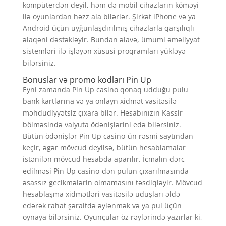
kompüterdən deyil, həm də mobil cihazların köməyi
ilə oyunlardan həzz ala bilərlər. Şirkət iPhone və ya
Android üçün uyğunlaşdırılmış cihazlarla qarşılıqlı
əlaqəni dəstəkləyir. Bundan əlavə, ümumi əməliyyat
sistemləri ilə işləyən xüsusi proqramları yükləyə
bilərsiniz.
Bonuslar və promo kodları Pin Up
Eyni zamanda Pin Up casino qonaq udduğu pulu
bank kartlarına və ya onlayn xidmət vasitəsilə
məhdudiyyətsiz çıxara bilər. Hesabınızın Kassir
bölməsində valyuta ödənişlərini edə bilərsiniz.
Bütün ödənişlər Pin Up casino-ün rəsmi saytından
keçir, əgər mövcud deyilsə, bütün hesablamalar
istənilən mövcud hesabda aparılır. İcmalın dərc
edilməsi Pin Up casino-dən pulun çıxarılmasında
əsassız gecikmələrin olmamasını təsdiqləyir. Mövcud
hesablaşma xidmətləri vasitəsilə uduşları əldə
edərək rahat şəraitdə əylənmək və ya pul üçün
oynaya bilərsiniz. Oyunçular öz rəylərində yazırlar ki,