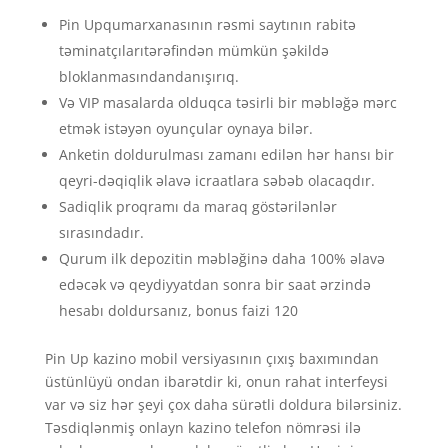
Pin Upqumarxanasının rəsmi saytının rabitə
təminatçılarıtərəfindən mümkün şəkildə
bloklanmasındandanışırıq.
Və VIP masalarda olduqca təsirli bir məbləğə mərc
etmək istəyən oyunçular oynaya bilər.
Anketin doldurulması zamanı edilən hər hansı bir
qeyri-dəqiqlik əlavə icraatlara səbəb olacaqdır.
Sadiqlik proqramı da maraq göstərilənlər
sırasındadır.
Qurum ilk depozitin məbləğinə daha 100% əlavə
edəcək və qeydiyyatdan sonra bir saat ərzində
hesabı doldursanız, bonus faizi 120
Pin Up kazino mobil versiyasının çıxış baxımından
üstünlüyü ondan ibarətdir ki, onun rahat interfeysi
var və siz hər şeyi çox daha sürətli doldura bilərsiniz.
Təsdiqlənmiş onlayn kazino telefon nömrəsi ilə