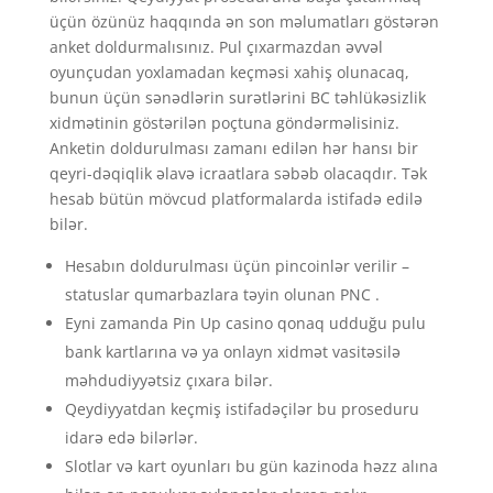
üçün özünüz haqqında ən son məlumatları göstərən
anket doldurmalısınız. Pul çıxarmazdan əvvəl
oyunçudan yoxlamadan keçməsi xahiş olunacaq,
bunun üçün sənədlərin surətlərini BC təhlükəsizlik
xidmətinin göstərilən poçtuna göndərməlisiniz.
Anketin doldurulması zamanı edilən hər hansı bir
qeyri-dəqiqlik əlavə icraatlara səbəb olacaqdır. Tək
hesab bütün mövcud platformalarda istifadə edilə
bilər.
Hesabın doldurulması üçün pincoinlər verilir –
statuslar qumarbazlara təyin olunan PNC .
Eyni zamanda Pin Up casino qonaq udduğu pulu
bank kartlarına və ya onlayn xidmət vasitəsilə
məhdudiyyətsiz çıxara bilər.
Qeydiyyatdan keçmiş istifadəçilər bu proseduru
idarə edə bilərlər.
Slotlar və kart oyunları bu gün kazinoda həzz alına