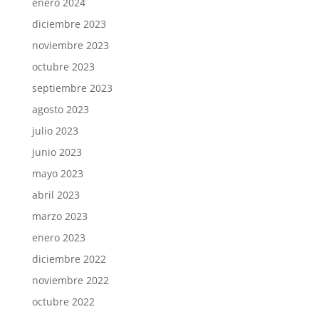
enero 2024
diciembre 2023
noviembre 2023
octubre 2023
septiembre 2023
agosto 2023
julio 2023
junio 2023
mayo 2023
abril 2023
marzo 2023
enero 2023
diciembre 2022
noviembre 2022
octubre 2022