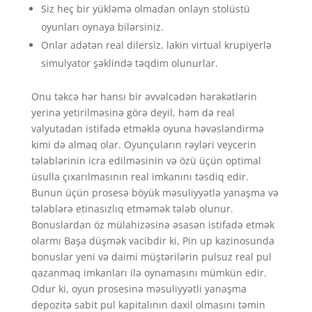
Siz heç bir yükləmə olmadan onlayn stolüstü
oyunları oynaya bilərsiniz.
Onlar adətən real dilersiz, lakin virtual krupiyerlə
simulyator şəklində təqdim olunurlar.
Onu təkcə hər hansı bir əvvəlcədən hərəkətlərin
yerinə yetirilməsinə görə deyil, həm də real
valyutadan istifadə etməklə oyuna həvəsləndirmə
kimi də almaq olar. Oyunçuların rəyləri veycerin
tələblərinin icra edilməsinin və özü üçün optimal
üsulla çıxarılmasının real imkanını təsdiq edir.
Bunun üçün prosesə böyük məsuliyyətlə yanaşma və
tələblərə etinasızlıq etməmək tələb olunur.
Bonuslardan öz mülahizəsinə əsasən istifadə etmək
olarmı Başa düşmək vacibdir ki, Pin up kazinosunda
bonuslar yeni və daimi müştərilərin pulsuz real pul
qazanmaq imkanları ilə oynamasını mümkün edir.
Odur ki, oyun prosesinə məsuliyyətli yanaşma
depozitə sabit pul kapitalının daxil olmasını təmin