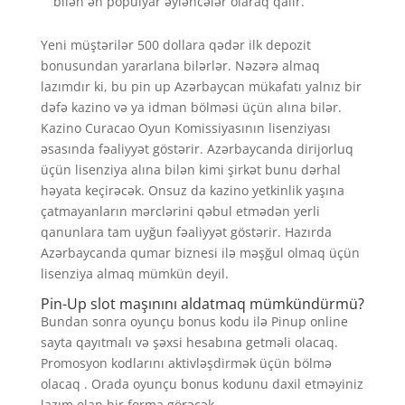
bilən ən populyar əyləncələr olaraq qalır.
Yeni müştərilər 500 dollara qədər ilk depozit
bonusundan yararlana bilərlər. Nəzərə almaq
lazımdır ki, bu pin up Azərbaycan mükafatı yalnız bir
dəfə kazino və ya idman bölməsi üçün alına bilər.
Kazino Curacao Oyun Komissiyasının lisenziyası
əsasında fəaliyyət göstərir. Azərbaycanda dirijorluq
üçün lisenziya alına bilən kimi şirkət bunu dərhal
həyata keçirəcək. Onsuz da kazino yetkinlik yaşına
çatmayanların mərclərini qəbul etmədən yerli
qanunlara tam uyğun fəaliyyət göstərir. Hazırda
Azərbaycanda qumar biznesi ilə məşğul olmaq üçün
lisenziya almaq mümkün deyil.
Pin-Up slot maşınını aldatmaq mümkündürmü?
Bundan sonra oyunçu bonus kodu ilə Pinup online
sayta qayıtmalı və şəxsi hesabına getməli olacaq.
Promosyon kodlarını aktivləşdirmək üçün bölmə
olacaq . Orada oyunçu bonus kodunu daxil etməyiniz
lazım olan bir forma görəcək.