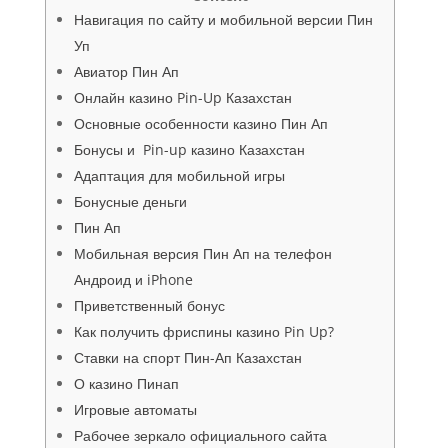
Навигация по сайту и мобильной версии Пин
Уп
Авиатор Пин Ап
Онлайн казино Pin-Up Казахстан
Основные особенности казино Пин Ап
Бонусы и Pin-up казино Казахстан
Адаптация для мобильной игры
Бонусные деньги
Пин Ап
Мобильная версия Пин Ап на телефон
Андроид и iPhone
Приветственный бонус
Как получить фриспины казино Pin Up?
Ставки на спорт Пин-Ап Казахстан
О казино Пинап
Игровые автоматы
Рабочее зеркало официального сайта