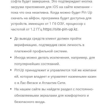
софта будет завершена. Это подтверждает кнопка
загрузки приложения для iOS на сайте компании –
пока что она неактивна. Когда можно будет Pin Up
скачать на айфон, программа будет доступна для
устройств, имеющих от 1 Гб ОЗУ, процессор с
частотой от 1.2 ГГц
https://site-pin-up.kz
.
До вывода средств клиент должен пройти
верификацию, подтвердив свою личность в
платежной профильной системе.
Иногда можно делать исключения, например, для
популярнейших состязаний.
PinUp принадлежит и управляется той же компани
ей, которая владеет и управляет наземными казин
о в Лас-Вегасе и Атлантик-Сити.
На нашем сайте вы найдете раздел с постоянно-
обновляемыми зеркалами для комфортного и
безопасного входа.