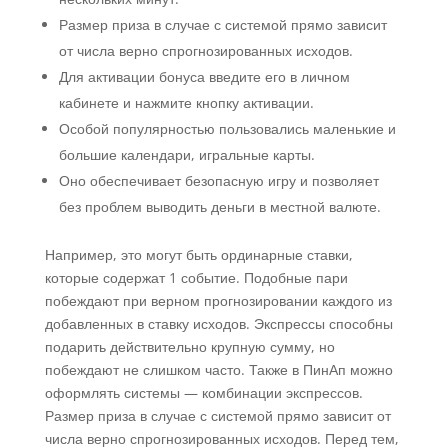
Размер приза в случае с системой прямо зависит
от числа верно спрогнозированных исходов.
Для активации бонуса введите его в личном
кабинете и нажмите кнопку активации.
Особой популярностью пользовались маленькие и
большие календари, игральные карты.
Оно обеспечивает безопасную игру и позволяет
без проблем выводить деньги в местной валюте.
Например, это могут быть ординарные ставки,
которые содержат 1 событие. Подобные пари
побеждают при верном прогнозировании каждого из
добавленных в ставку исходов. Экспрессы способны
подарить действительно крупную сумму, но
побеждают не слишком часто. Также в ПинАп можно
оформлять системы — комбинации экспрессов.
Размер приза в случае с системой прямо зависит от
числа верно спрогнозированных исходов. Перед тем,