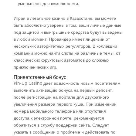
уменьшены для компактности.
Играя в легальное казино в Казахстане, вы можете
быть абсолютно уверены в том, ваши личные данные
под защитой и выигрышные средства будут выведены
в любой момент. Провайдер имеет лицензии от
нескольких авторитетных регуляторов. В коллекции
компании можно найти слоты на различные темы, от
классических фруктовых автоматов до сложных
приключенческих игр.
Приветственный бонус
Pin-Up Casino дает возможность новым посетителям
выполнить активацию бонуса на первый депозит,
после регистрации на портале для двукратного
увеличения размера первого куша. При изменении
номера мобильного телефона или отсутствия
доступа к электронной почте, рекомендуется
обратиться в службу поддержки сайта. Следует
указать в сообщении о проблеме и действовать по