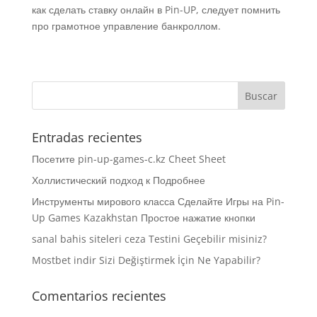
как сделать ставку онлайн в Pin-UP, следует помнить
про грамотное управление банкроллом.
Entradas recientes
Посетите pin-up-games-c.kz Cheet Sheet
Холлистический подход к Подробнее
Инструменты мирового класса Сделайте Игры на Pin-
Up Games Kazakhstan Простое нажатие кнопки
sanal bahis siteleri ceza Testini Geçebilir misiniz?
Mostbet indir Sizi Değiştirmek İçin Ne Yapabilir?
Comentarios recientes