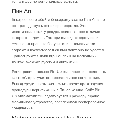
тенге и другие региональные валюты.
Пин Ап
Быстрее всего обойти блокировку казино Пин Ап и не
потерять доступ можно через зеркало. Это
идентичный к сайту ресурс, единственное отличие
которого — домен. Так, при выводе средств, если
есть не отыгранные бонусы, они автоматически
сгорают и воспользоваться ими повторно не удастся.
Транслируются лайв игры онлайн на нескольких
языках, включая русский и английский.
Регистрация в казино Pin-Up выполняется после того,
как гемблер изучил пользовательское соглашение.
Вывод средств возможен только после прохождения
процедуры верификации в Пинап казино. Сайт Pin
Up автоматически адаптируется к размеру экрана
мобильного устройства, обеспечивая бесперебойное
соединение.
Мобильная версия Пин Ап на