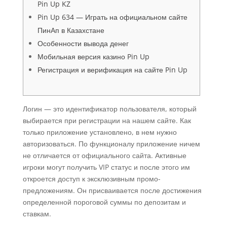
Pin Up KZ
Pin Up 634 — Играть на официальном сайте
ПинАп в Казахстане
Особенности вывода денег
Мобильная версия казино Pin Up
Регистрация и верификация на сайте Pin Up
Логин — это идентификатор пользователя, который
выбирается при регистрации на нашем сайте. Как
только приложение установлено, в нем нужно
авторизоваться. По функционалу приложение ничем
не отличается от официального сайта. Активные
игроки могут получить VIP статус и после этого им
откроется доступ к эксклюзивным промо-
предложениям. Он присваивается после достижения
определенной пороговой суммы по депозитам и
ставкам.