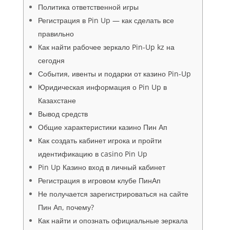
Политика ответственной игры
Регистрация в Pin Up — как сделать все
правильно
Как найти рабочее зеркало Pin-Up kz на
сегодня
События, ивенты и подарки от казино Pin-Up
Юридическая информация о Pin Up в
Казахстане
Вывод средств
Общие характеристики казино Пин Ап
Как создать кабинет игрока и пройти
идентификацию в casino Pin Up
Pin Up Казино вход в личный кабинет
Регистрация в игровом клубе ПинАп
Не получается зарегистрироваться на сайте
Пин Ап, почему?
Как найти и опознать официальные зеркала