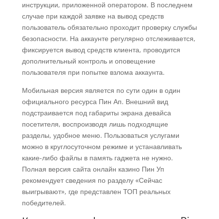
инструкции, приложенной оператором. В последнем
случае при каждой заявке на вывод средств
пользователь обязательно проходит проверку службы
безопасности. На аккаунте регулярно отслеживается,
фиксируется вывод средств клиента, проводится
дополнительный контроль и оповещение
пользователя при попытке взлома аккаунта.
Мобильная версия является по сути один в один
официального ресурса Пин Ап. Внешний вид
подстраивается под габариты экрана девайса
посетителя, воспроизводя лишь подходящие
разделы, удобное меню. Пользоваться услугами
можно в круглосуточном режиме и устанавливать
какие-либо файлы в память гаджета не нужно.
Полная версия сайта онлайн казино Пин Уп
рекомендует сведения по разделу «Сейчас
выигрывают», где представлен ТОП реальных
победителей.