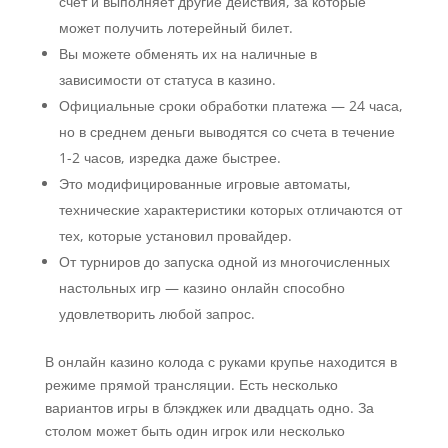
счет и выполняет другие действия, за которые
может получить лотерейный билет.
Вы можете обменять их на наличные в
зависимости от статуса в казино.
Официальные сроки обработки платежа — 24 часа,
но в среднем деньги выводятся со счета в течение
1-2 часов, изредка даже быстрее.
Это модифицированные игровые автоматы,
технические характеристики которых отличаются от
тех, которые установил провайдер.
От турниров до запуска одной из многочисленных
настольных игр — казино онлайн способно
удовлетворить любой запрос.
В онлайн казино колода с руками крупье находится в
режиме прямой трансляции. Есть несколько
вариантов игры в блэкджек или двадцать одно. За
столом может быть один игрок или несколько