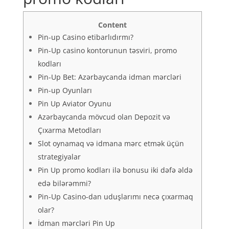
Content
Pin-up Casino etibarlıdırmı?
Pin-Up casino kontorunun təsviri, promo
kodları
Pin-Up Bet: Azərbaycanda idman mərcləri
Pin-up Oyunları
Pin Up Aviator Oyunu
Azərbaycanda mövcud olan Depozit və
Çıxarma Metodları
Slot oynamaq və idmana mərc etmək üçün
strategiyalar
Pin Up promo kodları ilə bonusu iki dəfə əldə
edə bilərəmmi?
Pin-Up Casino-dan uduşlarımı necə çıxarmaq
olar?
İdman mərcləri Pin Up