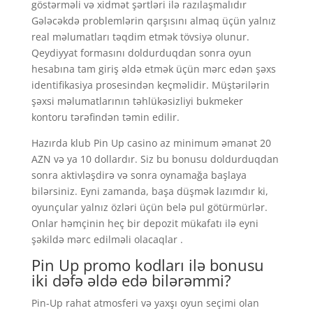
göstərməli və xidmət şərtləri ilə razılaşmalıdır
Gələcəkdə problemlərin qarşısını almaq üçün yalnız
real məlumatları təqdim etmək tövsiyə olunur.
Qeydiyyat formasını doldurduqdan sonra oyun
hesabına tam giriş əldə etmək üçün mərc edən şəxs
identifikasiya prosesindən keçməlidir. Müştərilərin
şəxsi məlumatlarının təhlükəsizliyi bukmeker
kontoru tərəfindən təmin edilir.
Hazırda klub Pin Up casino az minimum əmanət 20
AZN və ya 10 dollardır. Siz bu bonusu doldurduqdan
sonra aktivləşdirə və sonra oynamağa başlaya
bilərsiniz. Eyni zamanda, başa düşmək lazımdır ki,
oyunçular yalnız özləri üçün belə pul götürmürlər.
Onlar həmçinin heç bir depozit mükafatı ilə eyni
şəkildə mərc edilməli olacaqlar .
Pin Up promo kodları ilə bonusu
iki dəfə əldə edə bilərəmmi?
Pin-Up rahat atmosferi və yaxşı oyun seçimi olan