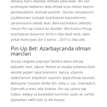
idmana mərc edərkən istifadə edilə bilər. Ən son
promosyon kodlarını əldə etmək üçün bütün kazino
yeniləmələrini izləmək vacibdir. Qumar sənayesinin
çiçəklənməsi çoxsaylı Azərbaycan kazinolarının
yaranmasına səbəb olub. Belə kazinolara cəlbedici
resurs Pin-Up Casino Az daxildir. Əla Kazino Pinup
Azərbaycan bazarına 2016-cı ildə daxil olub, lakin
şirkət lisenziyanı bir il sonra – 2017-ci ildə alıb.
Pin-Up Bet: Azərbaycanda idman
mərcləri
Ancaq cərgədə populyar fənlərə əlavə olaraq,
kabaddi, dart, lakros, florbol və xizəklə tullanma kimi
ekzotik şeyləri tapa bilərsiniz. Ayrıca, eSports
tədbirlərinin böyük bir seçimini qeyd etmək lazımdır.
Bahisçilər Counter-Strike GO, Dota 2, LoL, Overwatch,
Starcraft-a mərc edə bilərlər. Pin-Up casino top
futbol, ​​xokkey və basketbol turnirləri üçün ən sərfəli
qiymətləri təklif edir (2-4% marja).