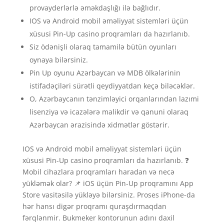
provayderlərlə əməkdaşlığı ilə bağlıdır.
IOS və Android mobil əməliyyat sistemləri üçün
xüsusi Pin-Up casino proqramları da hazırlanıb.
Siz ödənişli olaraq tamamilə bütün oyunları
oynaya bilərsiniz.
Pin Up oyunu Azərbaycan və MDB ölkələrinin
istifadəçiləri sürətli qeydiyyatdan keçə biləcəklər.
O, Azərbaycanın tənzimləyici orqanlarından lazımi
lisenziya və icazələrə malikdir və qanuni olaraq
Azərbaycan ərazisində xidmətlər göstərir.
IOS və Android mobil əməliyyat sistemləri üçün
xüsusi Pin-Up casino proqramları da hazırlanıb. ❓
Mobil cihazlara proqramları haradan və necə
yükləmək olar? 📌 iOS üçün Pin-Up proqramını App
Store vasitəsilə yükləyə bilərsiniz. Proses iPhone-da
hər hansı digər proqramı quraşdırmaqdan
fərqlənmir. Bukmeker kontorunun adını daxil