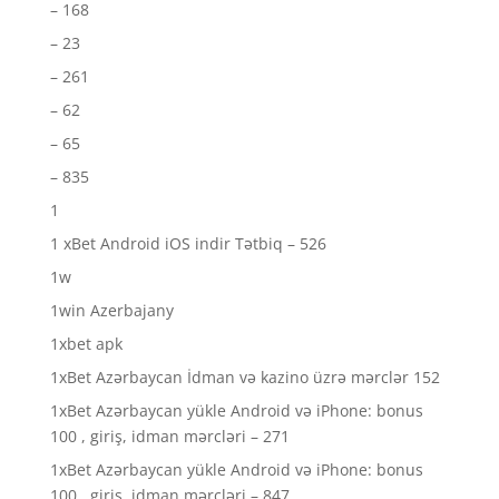
– 168
– 23
– 261
– 62
– 65
– 835
1
1 xBet Android iOS indir Tətbiq – 526
1w
1win Azerbajany
1xbet apk
1xBet Azərbaycan İdman və kazino üzrə mərclər 152
1xBet Azərbaycan yükle Android və iPhone: bonus
100 , giriş, idman mərcləri – 271
1xBet Azərbaycan yükle Android və iPhone: bonus
100 , giriş, idman mərcləri – 847