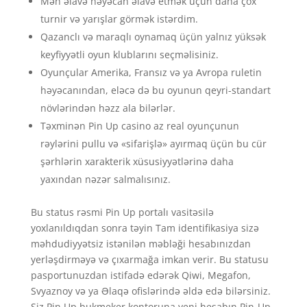
Mən əlavə həyəcan əlavə etmək üçün daha çox
turnir və yarışlar görmək istərdim.
Qazanclı və maraqlı oynamaq üçün yalnız yüksək
keyfiyyətli oyun klublarını seçməlisiniz.
Oyunçular Amerika, Fransız və ya Avropa ruletin
həyəcanından, eləcə də bu oyunun qeyri-standart
növlərindən həzz ala bilərlər.
Təxminən Pin Up casino az real oyunçunun
rəylərini pullu və «sifarişlə» ayırmaq üçün bu cür
şərhlərin xarakterik xüsusiyyətlərinə daha
yaxından nəzər salmalısınız.
Bu status rəsmi Pin Up portalı vasitəsilə
yoxlanıldıqdan sonra təyin Tam identifikasiya sizə
məhdudiyyətsiz istənilən məbləği hesabınızdan
yerləşdirməyə və çıxarmağa imkan verir. Bu statusu
pasportunuzdan istifadə edərək Qiwi, Megafon,
Svyaznoy və ya Əlaqə ofislərində əldə edə bilərsiniz.
Siz Pin Up bukmeker kontoruna yeni hesabın Pin-Up-