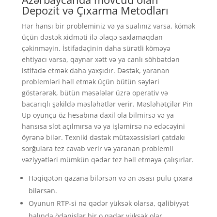
Depozit və Çıxarma Metodları
Hər hansı bir probleminiz və ya sualınız varsa, kömək
üçün dəstək xidməti ilə əlaqə saxlamaqdan
çəkinməyin. İstifadəçinin daha sürətli köməyə
ehtiyacı varsa, qaynar xətt və ya canlı söhbətdən
istifadə etmək daha yaxşıdır. Dəstək, yaranan
problemləri həll etmək üçün bütün səyləri
göstərərək, bütün məsələlər üzrə operativ və
bacarıqlı şəkildə məsləhətlər verir. Məsləhətçilər Pin
Up oyunçu öz hesabına daxil ola bilmirsə və ya
hansısa slot açılmırsa və ya işləmirsə nə edəcəyini
öyrənə bilər. Texniki dəstək mütəxəssisləri çatdakı
sorğulara tez cavab verir və yaranan problemli
vəziyyətləri mümkün qədər tez həll etməyə çalışırlar.
Həqiqətən qazana bilərsən və ən əsası pulu çıxara
bilərsən.
Oyunun RTP-si nə qədər yüksək olarsa, qalibiyyət
halında ödənişlər bir o qədər yüksək olar.