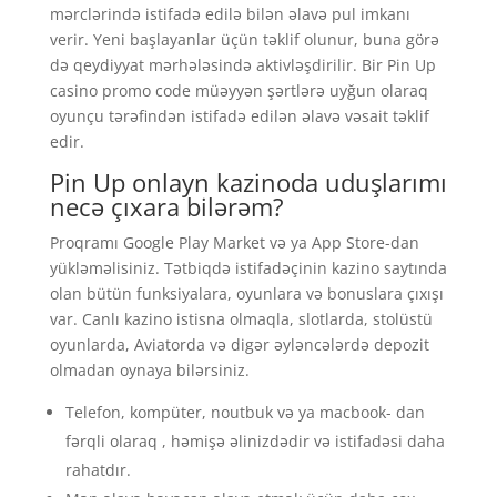
mərclərində istifadə edilə bilən əlavə pul imkanı
verir. Yeni başlayanlar üçün təklif olunur, buna görə
də qeydiyyat mərhələsində aktivləşdirilir. Bir Pin Up
casino promo code müəyyən şərtlərə uyğun olaraq
oyunçu tərəfindən istifadə edilən əlavə vəsait təklif
edir.
Pin Up onlayn kazinoda uduşlarımı
necə çıxara bilərəm?
Proqramı Google Play Market və ya App Store-dan
yükləməlisiniz. Tətbiqdə istifadəçinin kazino saytında
olan bütün funksiyalara, oyunlara və bonuslara çıxışı
var. Canlı kazino istisna olmaqla, slotlarda, stolüstü
oyunlarda, Aviatorda və digər əyləncələrdə depozit
olmadan oynaya bilərsiniz.
Telefon, kompüter, noutbuk və ya macbook- dan
fərqli olaraq , həmişə əlinizdədir və istifadəsi daha
rahatdır.