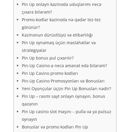
Pin Up onlayn kazinoda uduşlarımı necə
çıxara bilərəm?
Promo-kodlar kazinoda nə qədər tez-tez
görünür?
Kazinonun dürüstlüyü və etibarlılığı
Pin Up oynamaq üçün məsləhətlər və
strategiyalar
Pin Up bonus pul çıxarılır?
Pin-Up Casino-a necə əmanət edə bilərəm?
Pin Up Casino promo kodları
Pin-Up Casino Promosyonları və Bonusları
Yeni Oyunçular üçün Pin Up Bonusları nədir?
Pin Up – rəsmi sayt onlayn oynayın, bonus
qazanın
Pin Up casino slot maşını – pulla və ya pulsuz
oynayın
Bonuslar və promo kodları Pin Up