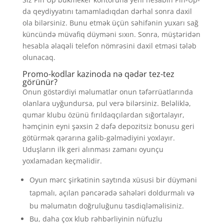
da qeydiyyatını tamamladıqdan dərhal sonra daxil
ola bilərsiniz. Bunu etmək üçün səhifənin yuxarı sağ
küncündə müvafiq düyməni sıxın. Sonra, müştəridən
hesabla əlaqəli telefon nömrəsini daxil etməsi tələb
olunacaq.
Promo-kodlar kazinoda nə qədər tez-tez
görünür?
Onun göstərdiyi məlumatlar onun təfərrüatlarında
olanlara uyğundursa, pul verə bilərsiniz. Beləliklə,
qumar klubu özünü fırıldaqçılardan sığortalayır,
həmçinin eyni şəxsin 2 dəfə depozitsiz bonusu geri
götürmək qərarına gəlib-gəlmədiyini yoxlayır.
Uduşların ilk geri alınması zamanı oyunçu
yoxlamadan keçməlidir.
Oyun mərc şirkətinin saytında xüsusi bir düyməni
tapmalı, açılan pəncərədə sahələri doldurmalı və
bu məlumatın doğruluğunu təsdiqləməlisiniz.
Bu, daha çox klub rəhbərliyinin nüfuzlu