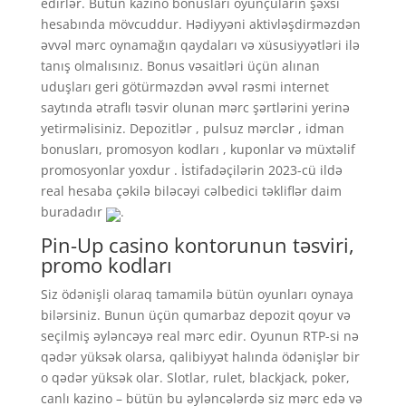
edirlər. Bütün kazino bonusları oyunçuların şəxsi
hesabında mövcuddur. Hədiyyəni aktivləşdirməzdən
əvvəl mərc oynamağın qaydaları və xüsusiyyətləri ilə
tanış olmalısınız. Bonus vəsaitləri üçün alınan
uduşları geri götürməzdən əvvəl rəsmi internet
saytında ətraflı təsvir olunan mərc şərtlərini yerinə
yetirməlisiniz. Depozitlər , pulsuz mərclər , idman
bonusları, promosyon kodları , kuponlar və müxtəlif
promosyonlar yoxdur . İstifadəçilərin 2023-cü ildə
real hesaba çəkilə biləcəyi cəlbedici təkliflər daim
buradadır
.
Pin-Up casino kontorunun təsviri,
promo kodları
Siz ödənişli olaraq tamamilə bütün oyunları oynaya
bilərsiniz. Bunun üçün qumarbaz depozit qoyur və
seçilmiş əyləncəyə real mərc edir. Oyunun RTP-si nə
qədər yüksək olarsa, qalibiyyət halında ödənişlər bir
o qədər yüksək olar. Slotlar, rulet, blackjack, poker,
canlı kazino – bütün bu əyləncələrdə siz mərc edə və