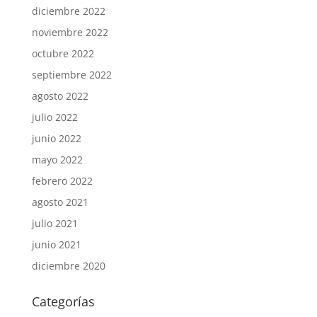
diciembre 2022
noviembre 2022
octubre 2022
septiembre 2022
agosto 2022
julio 2022
junio 2022
mayo 2022
febrero 2022
agosto 2021
julio 2021
junio 2021
diciembre 2020
Categorías