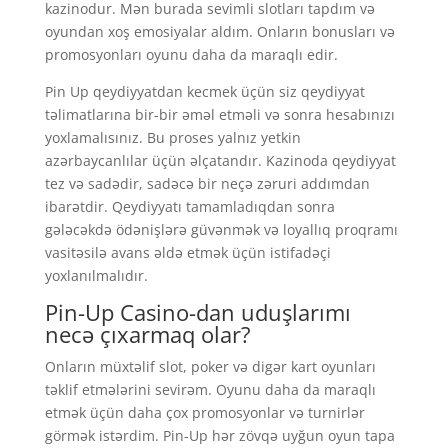
kazinodur. Mən burada sevimli slotları tapdım və
oyundan xoş emosiyalar aldım. Onların bonusları və
promosyonları oyunu daha da maraqlı edir.
Pin Up qeydiyyatdan kecmek üçün siz qeydiyyat
təlimatlarına bir-bir əməl etməli və sonra hesabınızı
yoxlamalısınız. Bu proses yalnız yetkin
azərbaycanlılar üçün əlçatandır. Kazinoda qeydiyyat
tez və sadədir, sadəcə bir neçə zəruri addımdan
ibarətdir. Qeydiyyatı tamamladıqdan sonra
gələcəkdə ödənişlərə güvənmək və loyallıq proqramı
vasitəsilə avans əldə etmək üçün istifadəçi
yoxlanılmalıdır.
Pin-Up Casino-dan uduşlarımı
necə çıxarmaq olar?
Onların müxtəlif slot, poker və digər kart oyunları
təklif etmələrini sevirəm. Oyunu daha da maraqlı
etmək üçün daha çox promosyonlar və turnirlər
görmək istərdim. Pin-Up hər zövqə uyğun oyun tapa