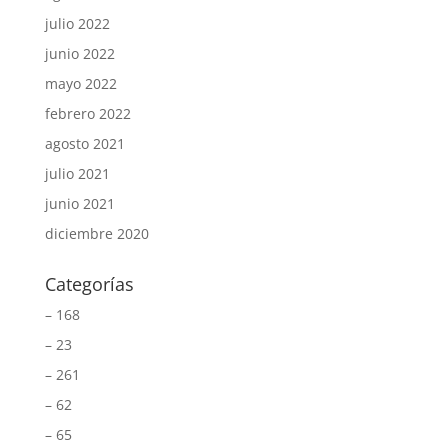
julio 2022
junio 2022
mayo 2022
febrero 2022
agosto 2021
julio 2021
junio 2021
diciembre 2020
Categorías
– 168
– 23
– 261
– 62
– 65