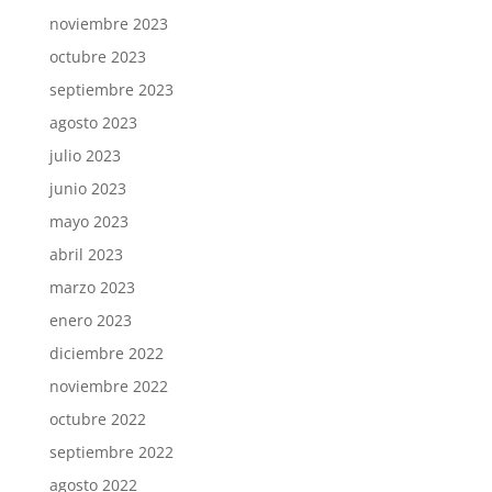
noviembre 2023
octubre 2023
septiembre 2023
agosto 2023
julio 2023
junio 2023
mayo 2023
abril 2023
marzo 2023
enero 2023
diciembre 2022
noviembre 2022
octubre 2022
septiembre 2022
agosto 2022