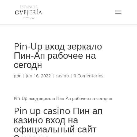
Pin-Up вход зеркало
Пин-Ап рабочее на
сегодн
por
|
Jun 16, 2022
|
casino
|
0 Comentarios
Pin-Up вход зеркало Пин-Ап рабочее на сегодня
Pin up casino Пин ап
казино вход на
официальный сайт