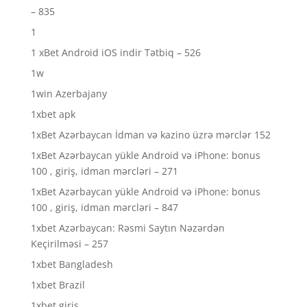
– 835
1
1 xBet Android iOS indir Tətbiq – 526
1w
1win Azerbajany
1xbet apk
1xBet Azərbaycan İdman və kazino üzrə mərclər 152
1xBet Azərbaycan yükle Android və iPhone: bonus
100 , giriş, idman mərcləri – 271
1xBet Azərbaycan yükle Android və iPhone: bonus
100 , giriş, idman mərcləri – 847
1xbet Azərbaycan: Rəsmi Saytın Nəzərdən
Keçirilməsi – 257
1xbet Bangladesh
1xbet Brazil
1xbet giriş