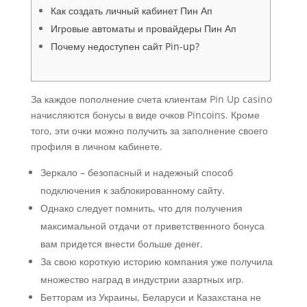
Как создать личный кабинет Пин Ап
Игровые автоматы и провайдеры Пин Ап
Почему недоступен сайт Pin-up?
За каждое пополнение счета клиентам Pin Up casino
начисляются бонусы в виде очков Pincoins. Кроме
того, эти очки можно получить за заполнение своего
профиля в личном кабинете.
Зеркало – безопасный и надежный способ
подключения к заблокированному сайту.
Однако следует помнить, что для получения
максимальной отдачи от приветственного бонуса
вам придется внести больше денег.
За свою короткую историю компания уже получила
множество наград в индустрии азартных игр.
Бетторам из Украины, Беларуси и Казахстана не