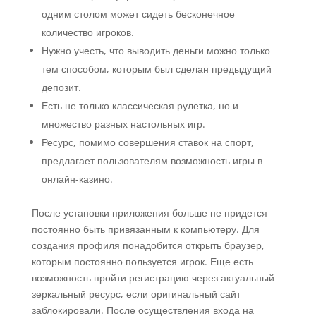
одним столом может сидеть бесконечное
количество игроков.
Нужно учесть, что выводить деньги можно только
тем способом, которым был сделан предыдущий
депозит.
Есть не только классическая рулетка, но и
множество разных настольных игр.
Ресурс, помимо совершения ставок на спорт,
предлагает пользователям возможность игры в
онлайн-казино.
После установки приложения больше не придется
постоянно быть привязанным к компьютеру. Для
создания профиля понадобится открыть браузер,
которым постоянно пользуется игрок. Еще есть
возможность пройти регистрацию через актуальный
зеркальный ресурс, если оригинальный сайт
заблокировали. После осуществления входа на