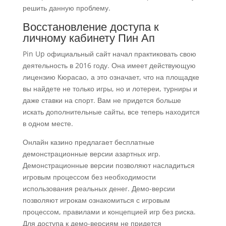
решить данную проблему.
Восстановление доступа к
личному кабинету Пин Ап
Pin Up официальный сайт начал практиковать свою
деятельность в 2016 году. Она имеет действующую
лицензию Кюрасао, а это означает, что на площадке
вы найдете не только игры, но и лотереи, турниры и
даже ставки на спорт. Вам не придется больше
искать дополнительные сайты, все теперь находится
в одном месте.
Онлайн казино предлагает бесплатные
демонстрационные версии азартных игр.
Демонстрационные версии позволяют насладиться
игровым процессом без необходимости
использования реальных денег. Демо-версии
позволяют игрокам ознакомиться с игровым
процессом, правилами и концепцией игр без риска.
Для доступа к демо-версиям не придется