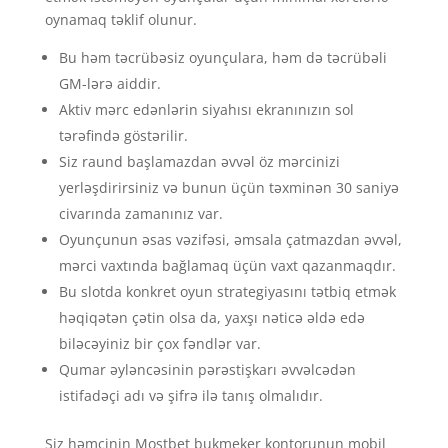
oynamaq təklif olunur.
Bu həm təcrübəsiz oyunçulara, həm də təcrübəli
GM-lərə aiddir.
Aktiv mərc edənlərin siyahısı ekranınızın sol
tərəfində göstərilir.
Siz raund başlamazdan əvvəl öz mərcinizi
yerləşdirirsiniz və bunun üçün təxminən 30 saniyə
civarında zamanınız var.
Oyunçunun əsas vəzifəsi, əmsala çatmazdan əvvəl,
mərci vaxtında bağlamaq üçün vaxt qazanmaqdır.
Bu slotda konkret oyun strategiyasını tətbiq etmək
həqiqətən çətin olsa da, yaxşı nəticə əldə edə
biləcəyiniz bir çox fəndlər var.
Qumar əyləncəsinin pərəstişkarı əvvəlcədən
istifadəçi adı və şifrə ilə tanış olmalıdır.
Siz həmçinin Mostbet bukmeker kontorunun mobil