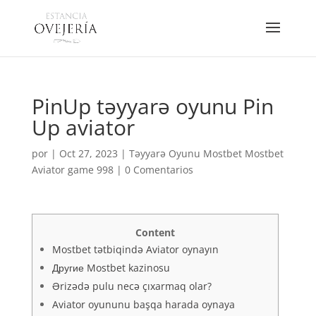
PinUp təyyarə oyunu Pin
Up aviator
por
|
Oct 27, 2023
|
Təyyarə Oyunu Mostbet Mostbet
Aviator game 998
|
0 Comentarios
Content
Mostbet tətbiqində Aviator oynayın
Другие Mostbet kazinosu
Ərizədə pulu necə çıxarmaq olar?
Aviator oyununu başqa harada oynaya