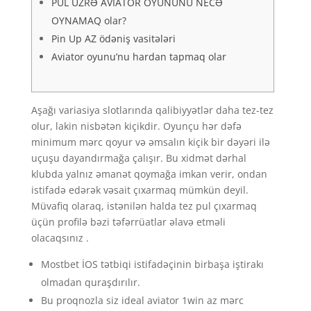
PUL ÜZRƏ AVİATOR OYUNUNU NECƏ
OYNAMAQ olar?
Pin Up AZ ödəniş vasitələri
Aviator oyunu’nu hardan tapmaq olar
Aşağı variasiya slotlarında qalibiyyətlər daha tez-tez
olur, lakin nisbətən kiçikdir. Oyunçu hər dəfə
minimum mərc qoyur və əmsalın kiçik bir dəyəri ilə
uçuşu dayandırmağa çalışır. Bu xidmət dərhal
klubda yalnız əmanət qoymağa imkan verir, ondan
istifadə edərək vəsait çıxarmaq mümkün deyil.
Müvafiq olaraq, istənilən halda tez pul çıxarmaq
üçün profilə bəzi təfərrüatlar əlavə etməli
olacaqsınız .
Mostbet İOS tətbiqi istifadəçinin birbaşa iştirakı
olmadan quraşdırılır.
Bu proqnozla siz ideal aviator 1win az mərc