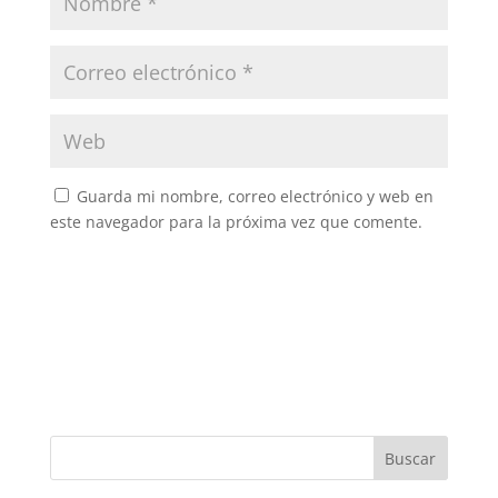
Guarda mi nombre, correo electrónico y web en
este navegador para la próxima vez que comente.