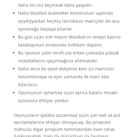
daha tez-tez keçirmək daha yaxşıdır.
Hətta Mostbet bukmeker kontorunun saytında
qeydiyyatdan keçmiş təcrübəsiz mərcçilər də onu
oynamağa başlaya bilərlər.
Bu gün uçan slot maşını Mostbet-in onlayn kazino
kataloqunun zirvəsində möhkəm dayanır.
Bu oyunun çətin tərəfi çox erkən çıxmaqla yüksək
mükafatlarını qaçırmağınız ehtimalıdır.
Daha öncə də qeyd etdiyimiz kimi siz mərcinizi
tənzimləməyə və eyni zamanda iki mərc edə
bilərsiniz.
Oyunçunun oynamaq üçün ayrıca balans hesabı
açmasına ehtiyac yoxdur.
Oyunçuların qələbə qazanmaq üçün çox vaxt və pul
xərcləmələrinə ehtiyac olmayacaq. Bu proqram
məhsulu digər proqram təminatından həm rahat
funksionallığı, həm də dürüstlüyü ilə fərqlənir.