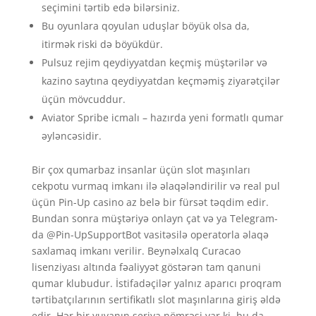
seçimini tərtib edə bilərsiniz.
Bu oyunlara qoyulan uduşlar böyük olsa da,
itirmək riski də böyükdür.
Pulsuz rejim qeydiyyatdan keçmiş müştərilər və
kazino saytına qeydiyyatdan keçməmiş ziyarətçilər
üçün mövcuddur.
Aviator Spribe icmalı – hazırda yeni formatlı qumar
əyləncəsidir.
Bir çox qumarbaz insanlar üçün slot maşınları
cekpotu vurmaq imkanı ilə əlaqələndirilir və real pul
üçün Pin-Up casino az belə bir fürsət təqdim edir.
Bundan sonra müştəriyə onlayn çat və ya Telegram-
da @Pin-UpSupportBot vasitəsilə operatorla əlaqə
saxlamaq imkanı verilir. Beynəlxalq Curacao
lisenziyası altında fəaliyyət göstərən tam qanuni
qumar klubudur. İstifadəçilər yalnız aparıcı proqram
tərtibatçılarının sertifikatlı slot maşınlarına giriş əldə
edir. Hər bir yuvanın seriya nömrəsi var ki, bu da