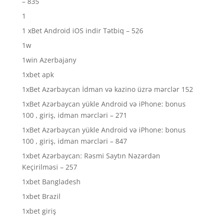
– 835
1
1 xBet Android iOS indir Tətbiq – 526
1w
1win Azerbajany
1xbet apk
1xBet Azərbaycan İdman və kazino üzrə mərclər 152
1xBet Azərbaycan yükle Android və iPhone: bonus
100 , giriş, idman mərcləri – 271
1xBet Azərbaycan yükle Android və iPhone: bonus
100 , giriş, idman mərcləri – 847
1xbet Azərbaycan: Rəsmi Saytın Nəzərdən
Keçirilməsi – 257
1xbet Bangladesh
1xbet Brazil
1xbet giriş