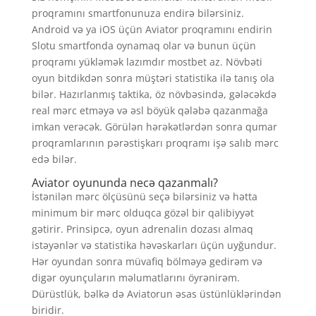
proqramını smartfonunuza endirə bilərsiniz.
Android və ya iOS üçün Aviator proqramını endirin
Slotu smartfonda oynamaq olar və bunun üçün
proqramı yükləmək lazımdır mostbet az. Növbəti
oyun bitdikdən sonra müştəri statistika ilə tanış ola
bilər. Hazırlanmış taktika, öz növbəsində, gələcəkdə
real mərc etməyə və əsl böyük qələbə qazanmağa
imkan verəcək. Görülən hərəkətlərdən sonra qumar
proqramlarının pərəstişkarı proqramı işə salıb mərc
edə bilər.
Aviator oyununda necə qazanmalı?
İstənilən mərc ölçüsünü seçə bilərsiniz və hətta
minimum bir mərc olduqca gözəl bir qalibiyyət
gətirir. Prinsipcə, oyun adrenalin dozası almaq
istəyənlər və statistika həvəskarları üçün uyğundur.
Hər oyundan sonra müvafiq bölməyə gedirəm və
digər oyunçuların məlumatlarını öyrənirəm.
Dürüstlük, bəlkə də Aviatorun əsas üstünlüklərindən
biridir.