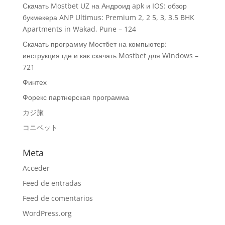
Скачать Mostbet UZ на Андроид apk и IOS: обзор
букмекера ANP Ultimus: Premium 2, 2 5, 3, 3.5 BHK
Apartments in Wakad, Pune – 124
Скачать программу Мостбет на компьютер:
инструкция где и как скачать Mostbet для Windows –
721
Финтех
Форекс партнерская программа
カジ旅
コニベット
Meta
Acceder
Feed de entradas
Feed de comentarios
WordPress.org