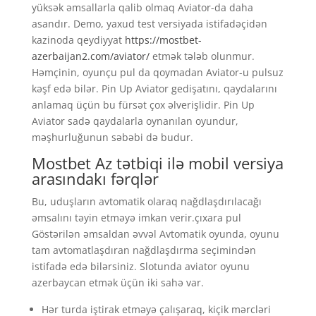
yüksək əmsallarla qalib olmaq Aviator-da daha
asandır. Demo, yaxud test versiyada istifadəçidən
kazinoda qeydiyyat
https://mostbet-
azerbaijan2.com/aviator/
etmək tələb olunmur.
Həmçinin, oyunçu pul da qoymadan Aviator-u pulsuz
kəşf edə bilər. Pin Up Aviator gedişatını, qaydalarını
anlamaq üçün bu fürsət çox əlverişlidir. Pin Up
Aviator sadə qaydalarla oynanılan oyundur,
məşhurluğunun səbəbi də budur.
Mostbet Az tətbiqi ilə mobil versiya
arasındakı fərqlər
Bu, uduşların avtomatik olaraq nağdlaşdırılacağı
əmsalını təyin etməyə imkan verir.çıxara pul
Göstərilən əmsaldan əvvəl Avtomatik oyunda, oyunu
tam avtomatlaşdıran nağdlaşdırma seçimindən
istifadə edə bilərsiniz. Slotunda aviator oyunu
azerbaycan etmək üçün iki sahə var.
Hər turda iştirak etməyə çalışaraq, kiçik mərcləri