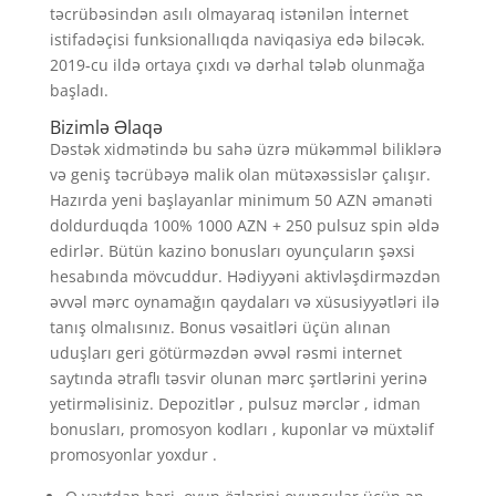
təcrübəsindən asılı olmayaraq istənilən İnternet
istifadəçisi funksionallıqda naviqasiya edə biləcək.
2019-cu ildə ortaya çıxdı və dərhal tələb olunmağa
başladı.
Bizimlə Əlaqə
Dəstək xidmətində bu sahə üzrə mükəmməl biliklərə
və geniş təcrübəyə malik olan mütəxəssislər çalışır.
Hazırda yeni başlayanlar minimum 50 AZN əmanəti
doldurduqda 100% 1000 AZN + 250 pulsuz spin əldə
edirlər. Bütün kazino bonusları oyunçuların şəxsi
hesabında mövcuddur. Hədiyyəni aktivləşdirməzdən
əvvəl mərc oynamağın qaydaları və xüsusiyyətləri ilə
tanış olmalısınız. Bonus vəsaitləri üçün alınan
uduşları geri götürməzdən əvvəl rəsmi internet
saytında ətraflı təsvir olunan mərc şərtlərini yerinə
yetirməlisiniz. Depozitlər , pulsuz mərclər , idman
bonusları, promosyon kodları , kuponlar və müxtəlif
promosyonlar yoxdur .