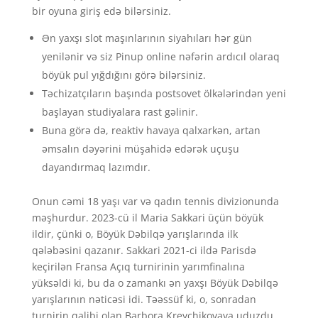
bir oyuna giriş edə bilərsiniz.
Ən yaxşı slot maşınlarının siyahıları hər gün
yenilənir və siz Pinup online nəfərin ardıcıl olaraq
böyük pul yığdığını görə bilərsiniz.
Təchizatçıların başında postsovet ölkələrindən yeni
başlayan studiyalara rast gəlinir.
Buna görə də, reaktiv havaya qalxarkən, artan
əmsalın dəyərini müşahidə edərək uçuşu
dayandırmaq lazımdır.
Onun cəmi 18 yaşı var və qadın tennis divizionunda
məşhurdur. 2023-cü il Maria Sakkari üçün böyük
ildir, çünki o, Böyük Dəbilqə yarışlarında ilk
qələbəsini qazanır. Sakkari 2021-ci ildə Parisdə
keçirilən Fransa Açıq turnirinin yarımfinalına
yüksəldi ki, bu da o zamankı ən yaxşı Böyük Dəbilqə
yarışlarının nəticəsi idi. Təəssüf ki, o, sonradan
turnirin qalibi olan Barbora Kreychikovaya uduzdu.