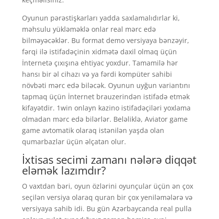
Oyunun pərəstişkarları yadda saxlamalıdırlar ki,
məhsulu yükləməklə onlar real mərc edə
bilməyəcəklər. Bu format demo versiyaya bənzəyir,
fərqi ilə istifadəçinin xidmətə daxil olmaq üçün
İnternetə çıxışına ehtiyac yoxdur. Tamamilə hər
hansı bir əl cihazı və ya fərdi kompüter sahibi
növbəti mərc edə biləcək. Oyunun uyğun variantını
tapmaq üçün İnternet brauzerindən istifadə etmək
kifayətdir. 1win onlayn kazino istifadəçiləri yoxlama
olmadan mərc edə bilərlər. Beləliklə, Aviator game
game avtomatik olaraq istənilən yaşda olan
qumarbazlar üçün əlçatan olur.
İxtisas secimi zamanı nələrə diqqət
eləmək lazımdır?
O vaxtdan bəri, oyun özlərini oyunçular üçün ən çox
seçilən versiya olaraq quran bir çox yeniləmələrə və
versiyaya sahib idi. Bu gün Azərbaycanda real pulla