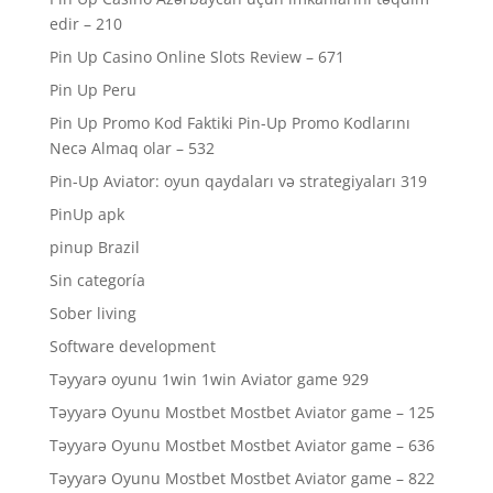
edir – 210
Pin Up Casino Online Slots Review – 671
Pin Up Peru
Pin Up Promo Kod Faktiki Pin-Up Promo Kodlarını
Necə Almaq olar – 532
Pin-Up Aviator: oyun qaydaları və strategiyaları 319
PinUp apk
pinup Brazil
Sin categoría
Sober living
Software development
Təyyarə oyunu 1win 1win Aviator game 929
Təyyarə Oyunu Mostbet Mostbet Aviator game – 125
Təyyarə Oyunu Mostbet Mostbet Aviator game – 636
Təyyarə Oyunu Mostbet Mostbet Aviator game – 822