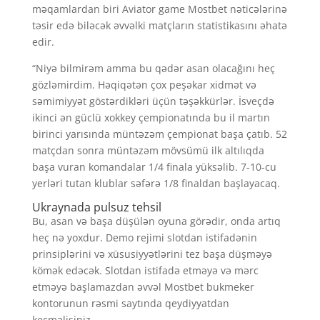
məqamlardan biri Aviator game Mostbet nəticələrinə
təsir edə biləcək əvvəlki matçların statistikasını əhatə
edir.
“Niyə bilmirəm amma bu qədər asan olacağını heç
gözləmirdim. Həqiqətən çox peşəkar xidmət və
səmimiyyət göstərdikləri üçün təşəkkürlər. İsveçdə
ikinci ən güclü xokkey çempionatında bu il martın
birinci yarısında müntəzəm çempionat başa çatıb. 52
matçdan sonra müntəzəm mövsümü ilk altılıqda
başa vuran komandalar 1/4 finala yüksəlib. 7-10-cu
yerləri tutan klublar səfərə 1/8 finaldan başlayacaq.
Ukraynada pulsuz tehsil
Bu, asan və başa düşülən oyuna görədir, onda artıq
heç nə yoxdur. Demo rejimi slotdan istifadənin
prinsiplərini və xüsusiyyətlərini tez başa düşməyə
kömək edəcək. Slotdan istifadə etməyə və mərc
etməyə başlamazdan əvvəl Mostbet bukmeker
kontorunun rəsmi saytında qeydiyyatdan
keçməlisiniz.