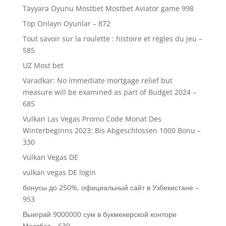
Təyyarə Oyunu Mostbet Mostbet Aviator game 998
Top Onlayn Oyunlar – 872
Tout savoir sur la roulette : histoire et règles du jeu –
585
UZ Most bet
Varadkar: No immediate mortgage relief but
measure will be examined as part of Budget 2024 –
685
Vulkan Las Vegas Promo Code Monat Des
Winterbeginns 2023: Bis Abgeschlossen 1000 Bonu –
330
Vulkan Vegas DE
vulkan vegas DE login
бонусы до 250%, официальный сайт в Узбекистане –
953
Выиграй 9000000 сум в букмекерской конторе
Мостбет – 639