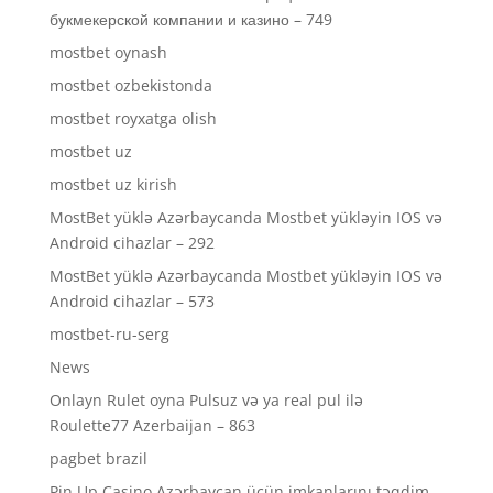
букмекерской компании и казино – 749
mostbet oynash
mostbet ozbekistonda
mostbet royxatga olish
mostbet uz
mostbet uz kirish
MostBet yüklə Azərbaycanda Mostbet yükləyin IOS və
Android cihazlar – 292
MostBet yüklə Azərbaycanda Mostbet yükləyin IOS və
Android cihazlar – 573
mostbet-ru-serg
News
Onlayn Rulet oyna Pulsuz və ya real pul ilə
Roulette77 Azerbaijan – 863
pagbet brazil
Pin Up Casino Azərbaycan üçün imkanlarını təqdim