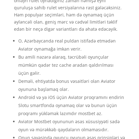
onlayn rulet oynadığınız zaman həmişə eyni
quruluşa sahib rulet versiyalarına rast gələcəksiniz.
Həm populyar seçimləri, həm də oynamaq üçün
əyləncəli olan, geniş mərc və cədvəl limitləri təklif
edən bir neçə digər variantları da əhatə edəcəyik.
O, Azərbaycanda real puldan istifadə etmədən
Aviator oynamağa imkan verir.
Bu amili nəzərə alaraq, təcrübəli oyunçular
mümkün qədər tez cache aradan qaldırılması
üçün gəlir.
Deməli, ehtiyatda bonus vəsaitləri olan Aviator
oyununa başlamaq olar.
Android və ya iOS üçün Aviator proqramını endirin
Slotu smartfonda oynamaq olar və bunun üçün
proqramı yükləmək lazımdır mostbet az.
Aviator Mostbet oyununun əsas xüsusiyyəti sadə
oyun və mürəkkəb qaydaların olmamasıdır.
Onun sayəsində oyunçu oyunun əsas prinsipləri və