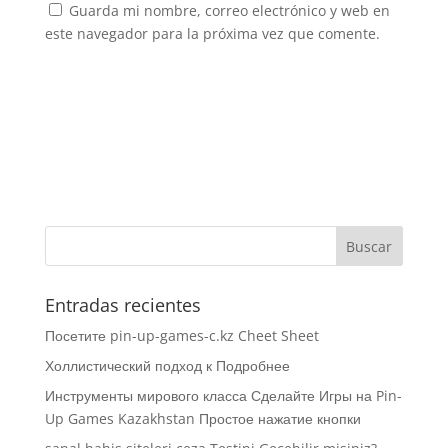
Guarda mi nombre, correo electrónico y web en
este navegador para la próxima vez que comente.
Entradas recientes
Посетите pin-up-games-c.kz Cheet Sheet
Холлистический подход к Подробнее
Инструменты мирового класса Сделайте Игры на Pin-
Up Games Kazakhstan Простое нажатие кнопки