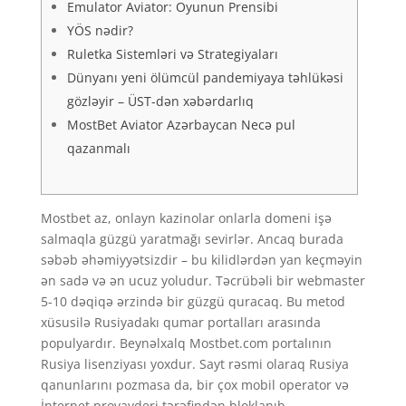
Emulator Aviator: Oyunun Prensibi
YÖS nədir?
Ruletka Sistemləri və Strategiyaları
Dünyanı yeni ölümcül pandemiyaya təhlükəsi
gözləyir – ÜST-dən xəbərdarlıq
MostBet Aviator Azərbaycan Necə pul
qazanmalı
Mostbet az, onlayn kazinolar onlarla domeni işə
salmaqla güzgü yaratmağı sevirlər. Ancaq burada
səbəb əhəmiyyətsizdir – bu kilidlərdən yan keçməyin
ən sadə və ən ucuz yoludur. Təcrübəli bir webmaster
5-10 dəqiqə ərzində bir güzgü quracaq. Bu metod
xüsusilə Rusiyadakı qumar portalları arasında
populyardır. Beynəlxalq Mostbet.com portalının
Rusiya lisenziyası yoxdur. Sayt rəsmi olaraq Rusiya
qanunlarını pozmasa da, bir çox mobil operator və
İnternet provayderi tərəfindən bloklanıb.