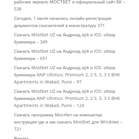
рабочее зеркало МОСТБЕТ и официальный сайт БК –
538
Сегодня, 1 июля началась онлайн-регистрация
документов соискателей в магистратуру 371
Скачать Mostbet UZ на Андроид apk и IOS: обзор
букмекера – 349
Скачать Mostbet UZ на Андроид apk и IOS: обзор
букмекера – 651
Скачать Mostbet UZ на Андроид apk и IOS: обзор
букмекера ANP Ultimus: Premium 2, 2 5, 3, 3 5 BHK
Apartments in Wakad, Pune – 97
Скачать Mostbet UZ на Андроид apk и IOS: обзор
букмекера ANP Ultimus: Premium 2, 2 5, 3, 3.5 BHK
Apartments in Wakad, Pune – 124
Скачать программу Мостбет на компьютер:
инструкция где и как скачать Mostbet для Windows –
721
Финтех