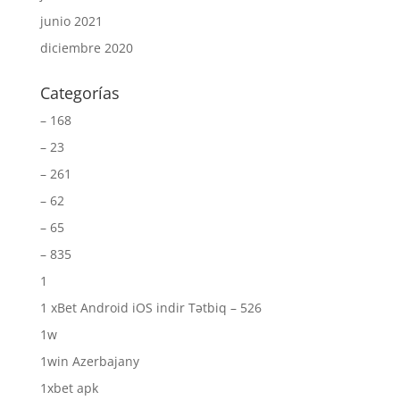
junio 2021
diciembre 2020
Categorías
– 168
– 23
– 261
– 62
– 65
– 835
1
1 xBet Android iOS indir Tətbiq – 526
1w
1win Azerbajany
1xbet apk