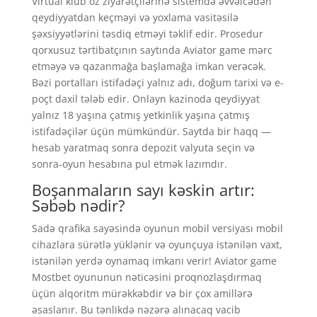
Virtual klub öz ziyarətçilərinə sistemdə əvvəlcədən
qeydiyyatdan keçməyi və yoxlama vasitəsilə
şəxsiyyətlərini təsdiq etməyi təklif edir. Prosedur
qorxusuz tərtibatçının saytında Aviator game mərc
etməyə və qazanmağa başlamağa imkan verəcək.
Bəzi portalları istifadəçi yalnız adı, doğum tarixi və e-
poçt daxil tələb edir. Onlayn kazinoda qeydiyyat
yalnız 18 yaşına çatmış yetkinlik yaşına çatmış
istifadəçilər üçün mümkündür. Saytda bir haqq —
hesab yaratmaq sonra depozit valyuta seçin və
sonra-oyun hesabına pul etmək lazımdır.
Boşanmaların sayı kəskin artır:
Səbəb nədir?
Sadə qrafika sayəsində oyunun mobil versiyası mobil
cihazlara sürətlə yüklənir və oyunçuya istənilən vaxt,
istənilən yerdə oynamaq imkanı verir! Aviator game
Mostbet oyununun nəticəsini proqnozlaşdırmaq
üçün alqoritm mürəkkəbdir və bir çox amillərə
əsaslanır. Bu tənlikdə nəzərə alınacaq vacib