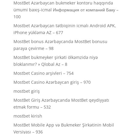
MostBet Azərbaycan bukmeker kontoru haqqında
ümumi baxış-icmal Информация от компаний Баку –
100
Mostbet Azərbaycan tətbiqinin icmalı Android APK,
iPhone yükləmə AZ – 677
MostBet bonus Azərbaycanda MostBet bonusu
paraya çevirme – 98
MostBet bukmeyker şirkəti ölkəmzidə niyə
bloklanmır? » Qlobal Az – 8
Mostbet Casino arşivleri – 754
Mostbet Casino Azərbaycan giriş – 970
mostbet giriş
MostBet Giriş Azərbaycanda MostBet qeydiyyatı
etmək formu – 532
mostbet kirish
MostBet Mobile App və Bukmeker Şirkətinin Mobil
Versiyası – 936