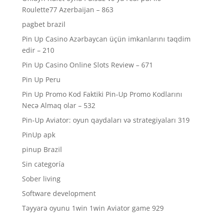
Roulette77 Azerbaijan – 863
pagbet brazil
Pin Up Casino Azərbaycan üçün imkanlarını təqdim
edir – 210
Pin Up Casino Online Slots Review – 671
Pin Up Peru
Pin Up Promo Kod Faktiki Pin-Up Promo Kodlarını
Necə Almaq olar – 532
Pin-Up Aviator: oyun qaydaları və strategiyaları 319
PinUp apk
pinup Brazil
Sin categoría
Sober living
Software development
Təyyarə oyunu 1win 1win Aviator game 929