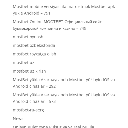
Mostbet mobile versiyası ilə mərc etmək Mostbet apk
yukle Android – 791
Mostbet Online МОСТБЕТ Официальный сайт
букмекерской компании и казино – 749
mostbet oynash
mostbet ozbekistonda
mostbet royxatga olish
mostbet uz
mostbet uz kirish
MostBet yüklə Azərbaycanda Mostbet yükləyin IOS və
Android cihazlar – 292
MostBet yüklə Azərbaycanda Mostbet yükləyin IOS və
Android cihazlar – 573
mostbet-ru-serg
News
Onlayn Rulet oyna Pulsuz və ya real pul ilə