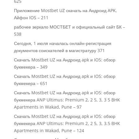
625
Приложение Mostbet UZ скачать на Андроид APK,
Айфон IOS – 211
рабочее зеркало МОСТБЕТ и официальный сайт БК –
538
Сегодня, 1 июля началась онлайн-регистрация
документов соискателей в магистратуру 371
Скачать Mostbet UZ на Андроид apk и IOS: обзор
букмекера – 349
Скачать Mostbet UZ на Андроид apk и IOS: обзор
букмекера – 651
Скачать Mostbet UZ на Андроид apk и IOS: обзор
букмекера ANP Ultimus: Premium 2, 2 5, 3, 3 5 BHK
Apartments in Wakad, Pune – 97
Скачать Mostbet UZ на Андроид apk и IOS: обзор
букмекера ANP Ultimus: Premium 2, 2 5, 3, 3.5 BHK
Apartments in Wakad, Pune – 124