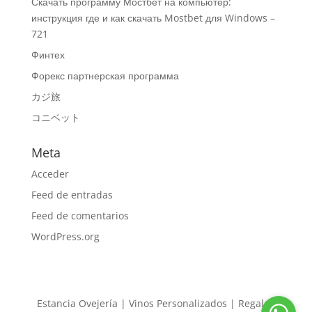
Скачать программу Мостбет на компьютер:
инструкция где и как скачать Mostbet для Windows –
721
Финтех
Форекс партнерская программа
カジ旅
コニベット
Meta
Acceder
Feed de entradas
Feed de comentarios
WordPress.org
Estancia Ovejería | Vinos Personalizados | Regalos