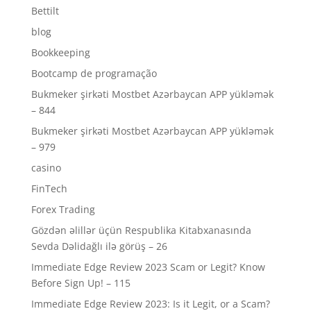
Bettilt
blog
Bookkeeping
Bootcamp de programação
Bukmeker şirkəti Mostbet Azərbaycan APP yükləmək
– 844
Bukmeker şirkəti Mostbet Azərbaycan APP yükləmək
– 979
casino
FinTech
Forex Trading
Gözdən əlillər üçün Respublika Kitabxanasında
Sevda Dəlidağlı ilə görüş – 26
Immediate Edge Review 2023 Scam or Legit? Know
Before Sign Up! – 115
Immediate Edge Review 2023: Is it Legit, or a Scam?