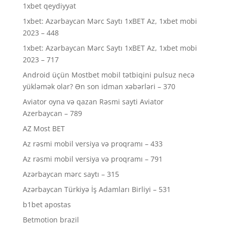
1xbet qeydiyyat
1xbet: Azərbaycan Mərc Saytı 1xBET Az, 1xbet mobi
2023 – 448
1xbet: Azərbaycan Mərc Saytı 1xBET Az, 1xbet mobi
2023 – 717
Android üçün Mostbet mobil tətbiqini pulsuz necə
yükləmək olar? Ən son idman xəbərləri – 370
Aviator oyna və qazan Rəsmi sayti Aviator
Azerbaycan – 789
AZ Most BET
Az rəsmi mobil versiya və proqramı – 433
Az rəsmi mobil versiya və proqramı – 791
Azərbaycan mərc saytı – 315
Azərbaycan Türkiyə İş Adamları Birliyi – 531
b1bet apostas
Betmotion brazil