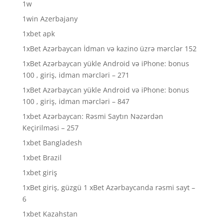
1w
1win Azerbajany
1xbet apk
1xBet Azərbaycan İdman və kazino üzrə mərclər 152
1xBet Azərbaycan yükle Android və iPhone: bonus
100 , giriş, idman mərcləri – 271
1xBet Azərbaycan yükle Android və iPhone: bonus
100 , giriş, idman mərcləri – 847
1xbet Azərbaycan: Rəsmi Saytın Nəzərdən
Keçirilməsi – 257
1xbet Bangladesh
1xbet Brazil
1xbet giriş
1xBet giriş, güzgü 1 xBet Azərbaycanda rəsmi sayt –
6
1xbet Kazahstan