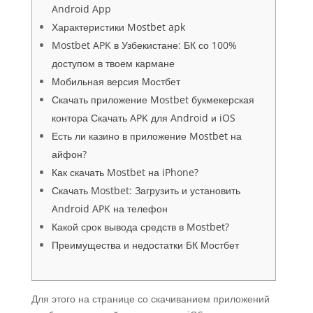
Android App
Характеристики Mostbet apk
Mostbet APK в Узбекистане: БК со 100%
доступом в твоем кармане
Мобильная версия Мостбет
Скачать приложение Mostbet букмекерская
контора Скачать APK для Android и iOS
Есть ли казино в приложение Mostbet на
айфон?
Как скачать Mostbet на iPhone?
Скачать Mostbet: Загрузить и установить
Android APK на телефон
Какой срок вывода средств в Mostbet?
Преимущества и недостатки БК Мостбет
Для этого на странице со скачиванием приложений