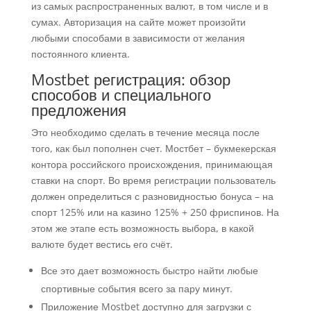
из самых распространенных валют, в том числе и в
сумах. Авторизация на сайте может произойти
любыми способами в зависимости от желания
постоянного клиента.
Mostbet регистрация: обзор
способов и специального
предложения
Это необходимо сделать в течение месяца после
того, как был пополнен счет. Мостбет – букмекерская
контора российского происхождения, принимающая
ставки на спорт. Во время регистрации пользователь
должен определиться с разновидностью бонуса – на
спорт 125% или на казино 125% + 250 фриспинов. На
этом же этапе есть возможность выбора, в какой
валюте будет вестись его счёт.
Все это дает возможность быстро найти любые
спортивные события всего за пару минут.
Приложение Mostbet доступно для загрузки с