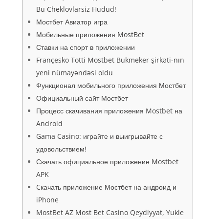
Bu Cheklovlarsiz Hudud!
Мостбет Авиатор игра
Мобильные приложения MostBet
Ставки на спорт в приложении
Françesko Totti Mostbet Bukmeker şirkəti-nın
yeni nümayəndəsi oldu
Функционал мобильного приложения Мостбет
Официальный сайт Мостбет
Процесс скачивания приложения Mostbet на
Android
Gama Casino: играйте и выигрывайте с
удовольствием!
Скачать официальное приложение Mostbet
APK
Cкачать приложение Мостбет на андроид и
iPhone
MostBet AZ Most Bet Casino Qeydiyyat, Yukle