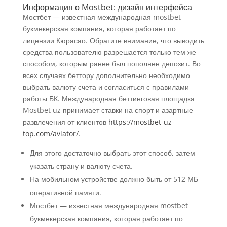
Информация о Mostbet: дизайн интерфейса
Мостбет — известная международная mostbet
букмекерская компания, которая работает по
лицензии Кюрасао. Обратите внимание, что выводить
средства пользователю разрешается только тем же
способом, которым ранее был пополнен депозит. Во
всех случаях беттору дополнительно необходимо
выбрать валюту счета и согласиться с правилами
работы БК. Международная беттинговая площадка
Mostbet uz принимает ставки на спорт и азартные
развлечения от клиентов
https://mostbet-uz-
top.com/aviator/
.
Для этого достаточно выбрать этот способ, затем
указать страну и валюту счета.
На мобильном устройстве должно быть от 512 МБ
оперативной памяти.
Мостбет — известная международная mostbet
букмекерская компания, которая работает по