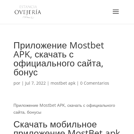
Приложение Mostbet
APK, скачать с
официального сайта,
бонус
por
|
Jul 7, 2022
|
mostbet apk
|
0 Comentarios
Приложение Mostbet APK, скачать с официального
сайта, бонусы
Скачать мобильное
приложение MostBet apk