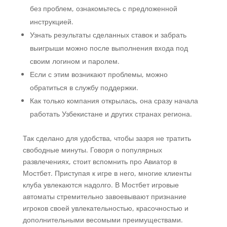
без проблем, ознакомьтесь с предложенной
инструкцией.
Узнать результаты сделанных ставок и забрать
выигрыши можно после выполнения входа под
своим логином и паролем.
Если с этим возникают проблемы, можно
обратиться в службу поддержки.
Как только компания открылась, она сразу начала
работать Узбекистане и других странах региона.
Так сделано для удобства, чтобы зазря не тратить
свободные минуты. Говоря о популярных
развлечениях, стоит вспомнить про Авиатор в
Мостбет. Приступая к игре в него, многие клиенты
клуба увлекаются надолго. В Мостбет игровые
автоматы стремительно завоевывают признание
игроков своей увлекательностью, красочностью и
дополнительными весомыми преимуществами.