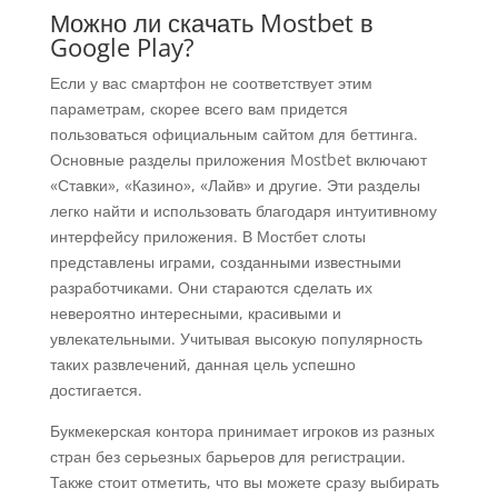
Можно ли скачать Mostbet в
Google Play?
Если у вас смартфон не соответствует этим
параметрам, скорее всего вам придется
пользоваться официальным сайтом для беттинга.
Основные разделы приложения Mostbet включают
«Ставки», «Казино», «Лайв» и другие. Эти разделы
легко найти и использовать благодаря интуитивному
интерфейсу приложения. В Мостбет слоты
представлены играми, созданными известными
разработчиками. Они стараются сделать их
невероятно интересными, красивыми и
увлекательными. Учитывая высокую популярность
таких развлечений, данная цель успешно
достигается.
Букмекерская контора принимает игроков из разных
стран без серьезных барьеров для регистрации.
Также стоит отметить, что вы можете сразу выбирать