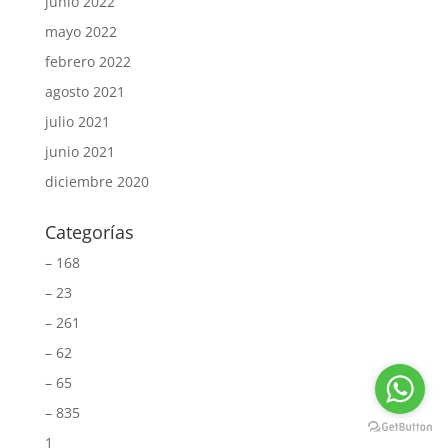
junio 2022
mayo 2022
febrero 2022
agosto 2021
julio 2021
junio 2021
diciembre 2020
Categorías
– 168
– 23
– 261
– 62
– 65
– 835
1