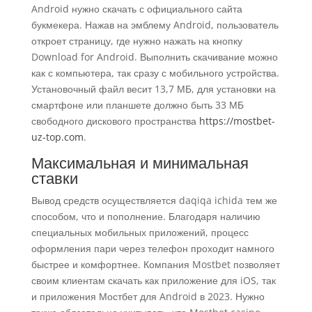
Android нужно скачать с официального сайта
букмекера. Нажав на эмблему Android, пользователь
откроет страницу, где нужно нажать на кнопку
Download for Android. Выполнить скачивание можно
как с компьютера, так сразу с мобильного устройства.
Установочный файл весит 13,7 МБ, для установки на
смартфоне или планшете должно быть 33 МБ
свободного дискового пространства
https://mostbet-
uz-top.com
.
Максимальная и минимальная
ставки
Вывод средств осуществляется daqiqa ichida тем же
способом, что и пополнение. Благодаря наличию
специальных мобильных приложений, процесс
оформления пари через телефон проходит намного
быстрее и комфортнее. Компания Mostbet позволяет
своим клиентам скачать как приложение для iOS, так
и приложения Мостбет для Android в 2023. Нужно