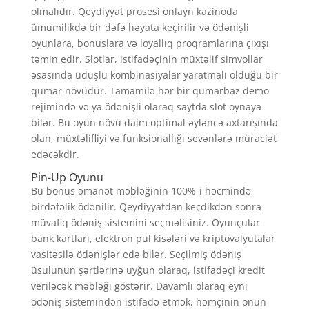
olmalıdır. Qeydiyyat prosesi onlayn kazinoda
ümumilikdə bir dəfə həyata keçirilir və ödənişli
oyunlara, bonuslara və loyallıq proqramlarına çıxışı
təmin edir. Slotlar, istifadəçinin müxtəlif simvollar
əsasında uduşlu kombinasiyalar yaratmalı olduğu bir
qumar növüdür. Tamamilə hər bir qumarbaz demo
rejimində və ya ödənişli olaraq saytda slot oynaya
bilər. Bu oyun növü daim optimal əyləncə axtarışında
olan, müxtəlifliyi və funksionallığı sevənlərə müraciət
edəcəkdir.
Pin-Up Oyunu
Bu bonus əmanət məbləğinin 100%-i həcmində
birdəfəlik ödənilir. Qeydiyyatdan keçdikdən sonra
müvafiq ödəniş sistemini seçməlisiniz. Oyunçular
bank kartları, elektron pul kisələri və kriptovalyutalar
vasitəsilə ödənişlər edə bilər. Seçilmiş ödəniş
üsulunun şərtlərinə uyğun olaraq, istifadəçi kredit
veriləcək məbləği göstərir. Davamlı olaraq eyni
ödəniş sistemindən istifadə etmək, həmçinin onun