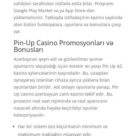
sahibləri tərəfindən istifadə edilə bilər. Proqramı
Google Play Market və ya App Store-dan
yükləməlisiniz. Tətbiqdə istifadəçinin kazino saytında
olan bütün funksiyalara, oyunlara və bonuslara çıxışı
var.
Pin-Up Casino Promosyonları və
Bonusları
Azərbaycan qeyri-adi və gözlənilməz qumar
oyunlarını alqışladığı üçün Aviator ən yaxşı Pin Up AZ
kazino əyləncələrinin başındadır. Bu, uzaqdan
oynayaraq istənilən cihaza ayrıca yüklənə bilən
oyunlardan biridir. Adi onlayn oyunlarla yanaşı, Pin
Up casino azerbaycan canlı kazino təklif edir. Bu,
prosesin real vaxt rejimində və real aparıcının
nəzarəti altında həyata keçirildiyi oyunlar
kateqoriyasıdır.
Hər bir sistem özü köçürmənin minimum və
maksimum məbləğini müəyyən edir.