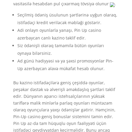
vasitəsilə hesabdan pul çıxarmaq tövsiyə olunur
.
Seçilmiş ödəniş üsulunun şərtlərinə uyğun olaraq,
istifadəçi kredit veriləcək məbləği göstərir.
Adi onlayn oyunlarla yanaşı, Pin Up casino
azerbaycan canlı kazino təklif edir.
Siz ödənişli olaraq tamamilə bütün oyunları
oynaya bilərsiniz.
Ad günü hədiyyəsi və ya şəxsi promosyonlar Pin-
Up azerbaycan əlavə mükafat hesab olunur.
Bu kazino istifadəçilərə geniş çeşiddə oyunlar,
peşəkar dəstək və əlverişli əməkdaşlıq şərtləri təklif
edir. Dünyanın aparıcı istehsalçılarının yüksək
tariflərə malik minlərlə parlaq oyunları müntəzəm
olaraq oyunçulara yaxşı ödənişlər gətirir. Həmçinin,
Pin-Up casino geniş bonuslar sistemini təmin edir.
Pin Up az-da tam hüquqlu oyun fəaliyyəti üçün
istifadəçi qeydiyyatdan keçirməlidir. Bunu ancaq