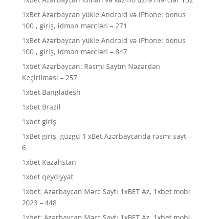
1xBet Azərbaycan yükle Android və iPhone: bonus
100 , giriş, idman mərcləri – 271
1xBet Azərbaycan yükle Android və iPhone: bonus
100 , giriş, idman mərcləri – 847
1xbet Azərbaycan: Rəsmi Saytın Nəzərdən
Keçirilməsi – 257
1xbet Bangladesh
1xbet Brazil
1xbet giriş
1xBet giriş, güzgü 1 xBet Azərbaycanda rəsmi sayt –
6
1xbet Kazahstan
1xbet qeydiyyat
1xbet: Azərbaycan Mərc Saytı 1xBET Az, 1xbet mobi
2023 – 448
1xbet: Azərbaycan Mərc Saytı 1xBET Az, 1xbet mobi