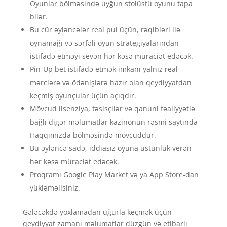
Oyunlar bölməsində uyğun stolüstü oyunu tapa
bilər.
Bu cür əyləncələr real pul üçün, rəqibləri ilə
oynamağı və sərfəli oyun strategiyalarından
istifadə etməyi sevən hər kəsə müraciət edəcək.
Pin-Up bet istifadə etmək imkanı yalnız real
mərclərə və ödənişlərə hazır olan qeydiyyatdan
keçmiş oyunçular üçün açıqdır.
Mövcud lisenziya, təsisçilər və qanuni fəaliyyətlə
bağlı digər məlumatlar kazinonun rəsmi saytında
Haqqımızda bölməsində mövcuddur.
Bu əyləncə sadə, iddiasız oyuna üstünlük verən
hər kəsə müraciət edəcək.
Proqramı Google Play Market və ya App Store-dan
yükləməlisiniz.
Gələcəkdə yoxlamadan uğurla keçmək üçün
qeydiyyat zamanı məlumatlar düzgün və etibarlı