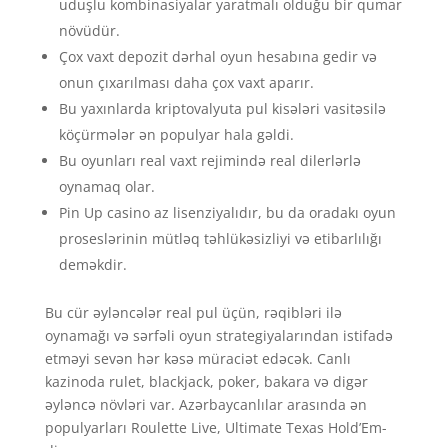
uduşlu kombinasiyalar yaratmalı olduğu bir qumar
növüdür.
Çox vaxt depozit dərhal oyun hesabına gedir və
onun çıxarılması daha çox vaxt aparır.
Bu yaxınlarda kriptovalyuta pul kisələri vasitəsilə
köçürmələr ən populyar hala gəldi.
Bu oyunları real vaxt rejimində real dilerlərlə
oynamaq olar.
Pin Up casino az lisenziyalıdır, bu da oradakı oyun
proseslərinin mütləq təhlükəsizliyi və etibarlılığı
deməkdir.
Bu cür əyləncələr real pul üçün, rəqibləri ilə
oynamağı və sərfəli oyun strategiyalarından istifadə
etməyi sevən hər kəsə müraciət edəcək. Canlı
kazinoda rulet, blackjack, poker, bakara və digər
əyləncə növləri var. Azərbaycanlılar arasında ən
populyarları Roulette Live, Ultimate Texas Hold’Em-