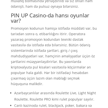
müvafiq bölməsində yerləşdirilib və siz onları həm
ödənişli, həm də pulsuz oynaya bilərsiniz.
PIN UP Casino-da hansı oyunlar
var?
Promosyon kodunun həmişə istifadə müddəti var, bu
tarixdən sonra o, etibarlılığını itirir. Operatora
yazaraq promosyon kodundan texniki dəstək
vasitəsilə də istifadə edə bilərsiniz. Bütün ödəniş
sistemlərində istifadə şərtləri, giriş / çıxış
məhdudiyyətləri var, həmçinin əməliyyatlar üçün öz
şərtlərini müəyyənləşdirirlər. Bu yaxınlarda
kriptovalyuta pul kisələri vasitəsilə köçürmələr ən
populyar hala gəldi. Hər bir istifadəçi hesabdan
çıxarmaq üçün lazım olan məbləği seçmək
hüququna malikdir.
Azərbaycanlılar arasında Roulette Live, Light Night
Roulette, Roulette PRO kimi rulet populyar sayılır.
Canlı kazinoda rulet, blackjack, poker, bakara və