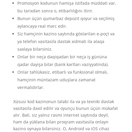
Promosyon kodunun həmişə istifadə müddəti var,
bu tarixdən sonra o, etibarlılığını itirir.
Bunun üçün qumarbaz depozit qoyur və seçilmiş
əyləncəyə real mərc edir.
Siz həmçinin kazino saytında göstərilən e-poçt və
ya telefon vasitəsilə dəstək xidməti ilə əlaqə
saxlaya bilərsiniz.
Onlar bir neçə dəqiqədən bir neçə iş gününə
qədər dəyişə bilər (bank kartları vəziyyətində).
Onlar təhlükəsiz, etibarlı və funksional olmalı,
həmçinin müntəzəm uduşlara zəmanət
verməlidirlər.
Xüsusi kod kazinonun tələbi ilə və ya texniki dəstək
vasitəsilə daxil edilir və oyunçu bunun üçün mükafat
alır. Bəli, siz yalnız rəsmi internet saytında deyil,
həm də yüklənə bilən proqram vasitəsilə onlayn
kazino oynaya bilərsiniz. O, Android və iOS cihaz