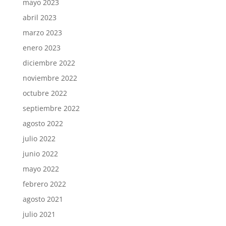
mayo 2023
abril 2023
marzo 2023
enero 2023
diciembre 2022
noviembre 2022
octubre 2022
septiembre 2022
agosto 2022
julio 2022
junio 2022
mayo 2022
febrero 2022
agosto 2021
julio 2021