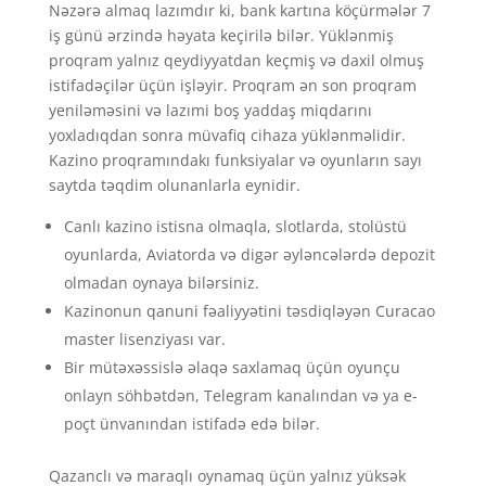
Nəzərə almaq lazımdır ki, bank kartına köçürmələr 7
iş günü ərzində həyata keçirilə bilər. Yüklənmiş
proqram yalnız qeydiyyatdan keçmiş və daxil olmuş
istifadəçilər üçün işləyir. Proqram ən son proqram
yeniləməsini və lazımi boş yaddaş miqdarını
yoxladıqdan sonra müvafiq cihaza yüklənməlidir.
Kazino proqramındakı funksiyalar və oyunların sayı
saytda təqdim olunanlarla eynidir.
Canlı kazino istisna olmaqla, slotlarda, stolüstü
oyunlarda, Aviatorda və digər əyləncələrdə depozit
olmadan oynaya bilərsiniz.
Kazinonun qanuni fəaliyyətini təsdiqləyən Curacao
master lisenziyası var.
Bir mütəxəssislə əlaqə saxlamaq üçün oyunçu
onlayn söhbətdən, Telegram kanalından və ya e-
poçt ünvanından istifadə edə bilər.
Qazanclı və maraqlı oynamaq üçün yalnız yüksək