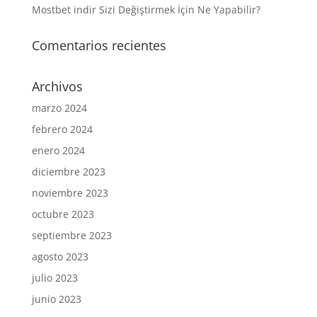
Mostbet indir Sizi Değiştirmek İçin Ne Yapabilir?
Comentarios recientes
Archivos
marzo 2024
febrero 2024
enero 2024
diciembre 2023
noviembre 2023
octubre 2023
septiembre 2023
agosto 2023
julio 2023
junio 2023