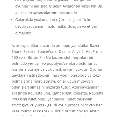
oyunlarını alqışladığı üçün Aviator ən yaxşı Pin Up
AZ kazino əyləncələrinin başındadır.
Gələcəkdə yoxlamadan uğurla keçmək üçün
qeydiyyat zamanı məlumatlar düzgün və etibarlı
olmalıdır.
Azərbaycanlılar arasında ən populyar slotlar Razor
Shark, Sakura, SpaceWars, Deal or Alive 2, Hot Fruits
100 və s. Bütün Pin-Up kazino slot maşınları bir
bölmədə yerləşir və populyar/yenilərə bölünür və
hər bir slotu ayrıca yükləmək imkanı yoxdur. Oyunun
qaydaları istifadəçinin müəyyən nömrələrə və təkər
bölmələrinə mərc etməyi, onlar üçün müəyyən
ödənişləri almasını nəzərdə tutur. Azərbaycanlılar
arasında Roulette Live, Light Night Roulette, Roulette
PRO kimi rulet populyar sayılır. Rulet müəyyən
strategiya və yüksək gəlirli oyun prosesini sevən hər
kəsə müraciət edəcək. Ruletin bütün növləri saytın