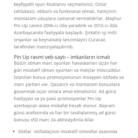
keyfiyyətli oyun klublarını seçməlisiniz. Onlar
təhlükəsiz, etibarlı və funksional olmalı, həmçinin
müntəzəm uduşlara zəmanət verməlidirlər. Məşhur
Pin-Up casino 2006-cı ildə yaradılıb və 2016-cı ildə
Azərbaycanda fəaliyyətə başlayıb. Şirkətin işi milli
orqanlar və beynəlxalq tənzimləyici Curacao
tərəfindən lisenziyalaşdırılıb.
Pin Up rəsmi veb-saytı – imkanların icmalı
Bütün idman mərc oyunları həvəskarları üçün hər
gün müxtəlif idman oyunları və matçlar mövcuddur.
İstənilən bonus promosyonunun müəyyən istifadə və
mərc şərtləri var. Qazanclı və müntəzəm bonuslara
güvənmək üçün onlara əməl etməlisiniz. Ad günü
hədiyyəsi və ya şəxsi promosyonlar Pin-Up
azerbaycan əlavə mükafat hesab olunur. Bayram
günü ərəfəsində və hər bir təsdiqlənmiş ad günü
bonusu x50 mərc ilə aktivləşdirilə bilər.
Slotlar, istifadəçinin müxtəlif simvollar əsasında