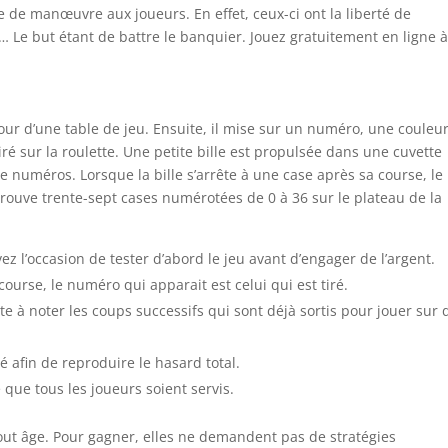
de manœuvre aux joueurs. En effet, ceux-ci ont la liberté de
 Le but étant de battre le banquier. Jouez gratuitement en ligne à
our d’une table de jeu. Ensuite, il mise sur un numéro, une couleu
iré sur la roulette. Une petite bille est propulsée dans une cuvette
 numéros. Lorsque la bille s’arrête à une case après sa course, le
 trouve trente-sept cases numérotées de 0 à 36 sur le plateau de la
ez l’occasion de tester d’abord le jeu avant d’engager de l’argent.
course, le numéro qui apparait est celui qui est tiré.
te à noter les coups successifs qui sont déjà sortis pour jouer sur 
é afin de reproduire le hasard total.
 que tous les joueurs soient servis.
tout âge. Pour gagner, elles ne demandent pas de stratégies