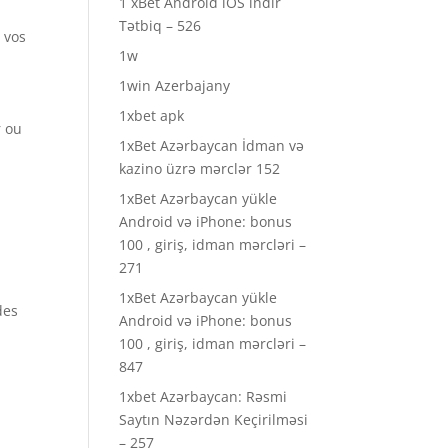
1 xBet Android iOS indir
Tətbiq – 526
 vos
1w
1win Azerbajany
1xbet apk
r ou
1xBet Azərbaycan İdman və
kazino üzrə mərclər 152
1xBet Azərbaycan yükle
Android və iPhone: bonus
100 , giriş, idman mərcləri –
271
1xBet Azərbaycan yükle
des
Android və iPhone: bonus
100 , giriş, idman mərcləri –
847
1xbet Azərbaycan: Rəsmi
Saytın Nəzərdən Keçirilməsi
– 257