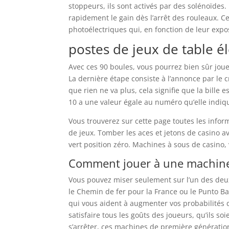
stoppeurs, ils sont activés par des solénoïde
rapidement le gain dès l’arrêt des rouleaux. C
photoélectriques qui, en fonction de leur expo
postes de jeux de table é
Avec ces 90 boules, vous pourrez bien sûr jou
La dernière étape consiste à l’annonce par le cr
que rien ne va plus, cela signifie que la bille
10 a une valeur égale au numéro qu’elle indiq
Vous trouverez sur cette page toutes les infor
de jeux. Tomber les aces et jetons de casino a
vert position zéro. Machines à sous de casino
Comment jouer à une machine
Vous pouvez miser seulement sur l’un des deux
le Chemin de fer pour la France ou le Punto B
qui vous aident à augmenter vos probabilités de
satisfaire tous les goûts des joueurs, qu’ils 
s’arrêter, ces machines de première génératio