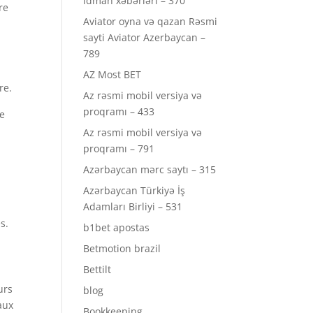
idman xəbərləri – 370
re
Aviator oyna və qazan Rəsmi
sayti Aviator Azerbaycan –
789
AZ Most BET
re.
Az rəsmi mobil versiya və
proqramı – 433
ce
Az rəsmi mobil versiya və
proqramı – 791
Azərbaycan mərc saytı – 315
Azərbaycan Türkiyə İş
Adamları Birliyi – 531
s.
b1bet apostas
Betmotion brazil
Bettilt
urs
blog
aux
Bookkeeping