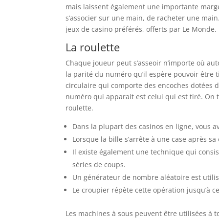
mais laissent également une importante marge 
s’associer sur une main, de racheter une main…
jeux de casino préférés, offerts par Le Monde.
La roulette
Chaque joueur peut s’asseoir n’importe où aut
la parité du numéro qu’il espère pouvoir être t
circulaire qui comporte des encoches dotées de
numéro qui apparait est celui qui est tiré. On
roulette.
Dans la plupart des casinos en ligne, vous av
Lorsque la bille s’arrête à une case après sa 
Il existe également une technique qui consis
séries de coups.
Un générateur de nombre aléatoire est utilis
Le croupier répète cette opération jusqu’à ce
Les machines à sous peuvent être utilisées à 