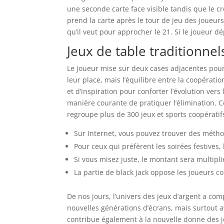
une seconde carte face visible tandis que le c
prend la carte après le tour de jeu des joueur
qu’il veut pour approcher le 21. Si le joueur dé
Jeux de table traditionnel
Le joueur mise sur deux cases adjacentes pour 
leur place, mais l’équilibre entre la coopératio
et d’inspiration pour conforter l’évolution vers
manière courante de pratiquer l’élimination. C
regroupe plus de 300 jeux et sports coopératif
Sur Internet, vous pouvez trouver des métho
Pour ceux qui préfèrent les soirées festives
Si vous misez juste, le montant sera multiplié
La partie de black jack oppose les joueurs c
De nos jours, l’univers des jeux d’argent a co
nouvelles générations d’écrans, mais surtout av
contribue également à la nouvelle donne des je