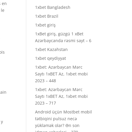
s en
1xbet Bangladesh
 le
1xbet Brazil
1xbet giriş
1xBet giriş, güzgü 1 xBet
e
Azərbaycanda rəsmi sayt – 6
1xbet Kazahstan
ois
1xbet qeydiyyat
1xbet: Azərbaycan Mərc
Saytı 1xBET Az, 1xbet mobi
2023 – 448
1xbet: Azərbaycan Mərc
tain
Saytı 1xBET Az, 1xbet mobi
2023 – 717
Android üçün Mostbet mobil
tətbiqini pulsuz necə
 y
yükləmək olar? Ən son