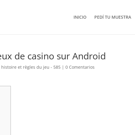
INICIO
PEDÍ TU MUESTRA
jeux de casino sur Android
: histoire et règles du jeu - 585
|
0 Comentarios