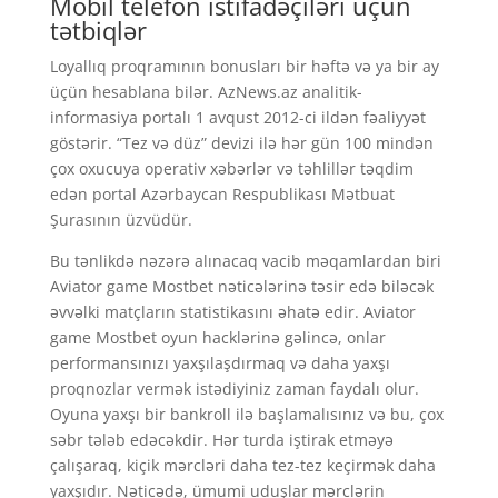
Mobil telefon istifadəçiləri üçün
tətbiqlər
Loyallıq proqramının bonusları bir həftə və ya bir ay
üçün hesablana bilər. AzNews.az analitik-
informasiya portalı 1 avqust 2012-ci ildən fəaliyyət
göstərir. “Tez və düz” devizi ilə hər gün 100 mindən
çox oxucuya operativ xəbərlər və təhlillər təqdim
edən portal Azərbaycan Respublikası Mətbuat
Şurasının üzvüdür.
Bu tənlikdə nəzərə alınacaq vacib məqamlardan biri
Aviator game Mostbet nəticələrinə təsir edə biləcək
əvvəlki matçların statistikasını əhatə edir. Aviator
game Mostbet oyun hacklərinə gəlincə, onlar
performansınızı yaxşılaşdırmaq və daha yaxşı
proqnozlar vermək istədiyiniz zaman faydalı olur.
Oyuna yaxşı bir bankroll ilə başlamalısınız və bu, çox
səbr tələb edəcəkdir. Hər turda iştirak etməyə
çalışaraq, kiçik mərcləri daha tez-tez keçirmək daha
yaxşıdır. Nəticədə, ümumi uduşlar mərclərin