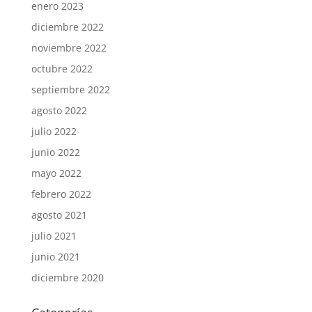
enero 2023
diciembre 2022
noviembre 2022
octubre 2022
septiembre 2022
agosto 2022
julio 2022
junio 2022
mayo 2022
febrero 2022
agosto 2021
julio 2021
junio 2021
diciembre 2020