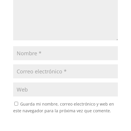
Guarda mi nombre, correo electrónico y web en
este navegador para la próxima vez que comente.