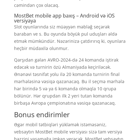
cəmindən çox olacaq.
MostBet mobile app baxış – Android və iOS
versiyaya
Slot oyunlarında siz müəyyən məbləğ seçərək
baraban ve s. Bu oyunda böyük pul uduşları əldə
etmək mümkündür. Nəzərinizə çatdırırıq ki, oyunlara
heçbir müdaxilə olunmur.
Qarşıdan gələn AVRO-2024-də 24 komanda iştirak
edəcək və turnirin özü Almaniyada keçiriləcək.
Ənənəvi təsnifat yolu ilə 20 komanda turnirin final
mərhələsinə vəsiqə qazanacaq. Bu il seçmə mərhələ
hər birində 5 və ya 6 komanda olmaqla 10 qrupa
bölünür. Hər qrupdan ilk 2 yeri tutan komanda
birbaşa Avropa çempionatına vəsiqə qazanacaq.
Bonus endirimler
Əgər mobil tətbiqləri yükləmək istəməsəniz,
vebsaytın MostBet mobile versiyası sizə tam versiya
həzzini yaşamağa imkan verəcək. MostBet vebsaytın