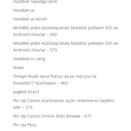
mostbet royxatga olish
mostbet uz
mostbet uz kirish
MostBet yüklə Azərbaycanda Mostbet yükləyin IOS və
Android cihazlar – 292
MostBet yüklə Azərbaycanda Mostbet yükləyin IOS və
Android cihazlar – 573
mostbet-ru-serg
News
Onlayn Rulet oyna Pulsuz və ya real pul ilə
Roulette77 Azerbaijan – 863
pagbet brazil
Pin Up Casino Azərbaycan üçün imkanlarını təqdim
edir – 210
Pin Up Casino Online Slots Review – 671
Pin Up Peru