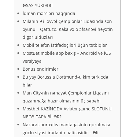
ƏSAS YÜKLƏRİ
İdman mərcləri haqqında
Milanın 9 il əvvəl Çempionlar Liqasında son
oyunu – Qattuzo, Kaka və o əfsanəvi heyətin
digər ulduzları
Mobil telefon istifadəçiləri üçün tətbiqlər
MostBet mobile app baxış – Android və iOS
versiyaya
Bonus endirimler
Bu yay Borussia Dortmund-u kim tərk edə
bilər
Man City-nin nəhayət Çempionlar Liqasını
qazanmağa hazır olmasının üç səbəbi
Mostbet KAZİNODA Aviator game SLOTUNU
NECƏ TAPA BİLƏR?
Nəzarət-buraxılış məntəqəsinin qurulması
güclü siyasi iradənin nəticəsidir – Əli