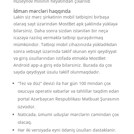
Hüseynov millinin heyətindən çıxarılıb
İdman mərcləri haqqında
Lakin siz mərc şirkətinin mobil tətbiqini birbaşa
olaraq sayt üzərindən MostBet apk şəklində yükləyə
bilərsiniz. Daha sonra sizdən istənilən bir neçə
icazəyə razılıq verməklə tətbiqi quraşdırmaq
mümkündür. Tətbiqi mobil cihazınızda yüklədikdən
sonra vebsayt üzərində təklif olunan eyni qeydiyyat
və giriş üsullarından istifadə etməklə MostBet
Android app-a giriş edə bilərsiniz. Burada da çox
sayda qeydiyyat üsulu təklif olunmaqdadır.
“Tez və düz” devizi ilə hər gün 100 mindən çox
oxucuya operativ xəbərlər və təhlillər təqdim edən
portal Azərbaycan Respublikası Mətbuat Şurasının
üzvüdür.
Nəticədə, ümumi uduşlar mərclərin cəmindən çox
olacaq.
Hər iki versiyada eyni ödəniş üsulları dəstəklənir.