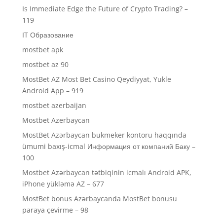
Is Immediate Edge the Future of Crypto Trading? –
119
IT Образование
mostbet apk
mostbet az 90
MostBet AZ Most Bet Casino Qeydiyyat, Yukle
Android App – 919
mostbet azerbaijan
Mostbet Azerbaycan
MostBet Azərbaycan bukmeker kontoru haqqında
ümumi baxış-icmal Информация от компаний Баку –
100
Mostbet Azərbaycan tətbiqinin icmalı Android APK,
iPhone yükləmə AZ – 677
MostBet bonus Azərbaycanda MostBet bonusu
paraya çevirme – 98